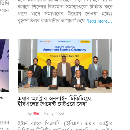
হলে অর্থনীতিও কাঙ্ক্ষিতভাবে শক্তিশালী হবে না। এ
তিথি
কারণে শিল্পের বিদ্যমান সমস্যাগুলো চিহ্নিত করে
করেন
ধাপে ধাপে সমাধানের উদ্যোগ নেওয়া হচ্ছে।
বৃহস্পতিবার রাজধানীর আগারগাঁওয়ে
Read more...
গত
এয়ার অ্যাস্ট্রার অনলাইন টিকিটিংয়ে
ইবিএলের পেমেন্ট গেটওয়ে সেবা
By
নিউজ
--
9 July, 2026
 করের
ইস্টার্ন ব্যাংক পিএলসি (ইবিএল) এয়ার অ্যাস্ট্রার
াপ) ও