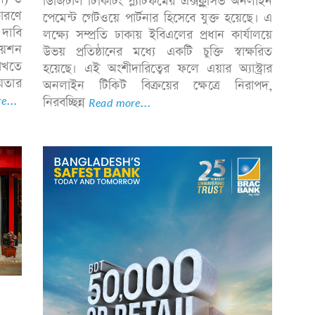
ডিজিটাল টিকিটিং প্ল্যাটফর্মের এক্সক্লুসিভ অনলাইন
ারণে
পেমেন্ট গেটওয়ে পার্টনার হিসেবে যুক্ত হয়েছে। এ
দাবি
লক্ষ্যে সম্প্রতি ঢাকায় ইবিএলের প্রধান কার্যালয়ে
িয়েশন
উভয় প্রতিষ্ঠানের মধ্যে একটি চুক্তি স্বাক্ষরিত
রাখতে
হয়েছে। এই অংশীদারিত্বের ফলে এয়ার অ্যাস্ট্রার
য়তার
অনলাইন টিকিট বিক্রয়ের ক্ষেত্রে নিরাপদ,
e...
নিরবচ্ছিন্ন
Read more...