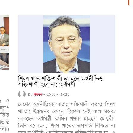
শিল্প খাত শক্তিশালী না হলে অর্থনীতিও
শক্তিশালী হবে না: অর্থমন্ত্রী
By
নিজস্ব
--
10 July, 2026
পদ ও
দেশের অর্থনীতিকে আরও শক্তিশালী করতে শিল্প
্যাপ
খাতের উন্নয়নের কোনো বিকল্প নেই বলে মন্তব্য
র্তিত
করেছেন অর্থমন্ত্রী আমির খসরু মাহমুদ চৌধুরী।
ডার্ড
তিনি বলেছেন, শিল্প খাতের অগ্রগতি নিশ্চিত না
্রধান