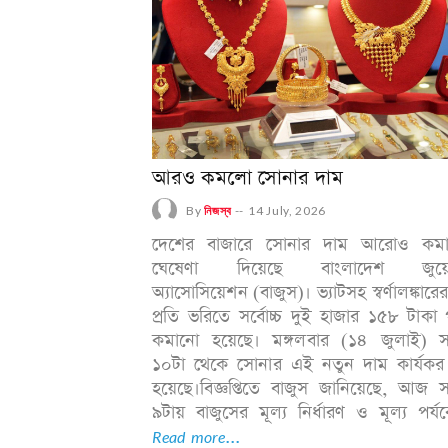
আরও কমলো সোনার দাম
By
নিজস্ব
--
14 July, 2026
দেশের বাজারে সোনার দাম আরোও কম
ঘেষেণা দি‌য়ে‌ছে বাংলাদেশ জুয়েল
অ্যাসোসিয়েশন (বাজুস)। ভ্যাটসহ স্বর্ণালঙ্কারে
প্রতি ভরিতে সর্বোচ্চ দুই হাজার ১৫৮ টাকা পর
কমা‌নো হয়েছে। ‌মঙ্গলবার (১৪ জুলাই) 
১০টা থেকে সোনার এই নতুন দাম কার্যকর
হয়েছে। ​বিজ্ঞপ্তিতে বাজুস জানিয়েছে, আজ
৯টায় বাজুসের মূল্য নির্ধারণ ও মূল্য পর্যব
Read more...