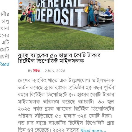
ধানীর
চালু
থানা
তনের
 এটি
মোট
ব্র্যাক ব্যাংকের ৫০ হাজার কোটি টাকার
োধনী
রিটেইল ডিপোজিট মাইলফলক
Read
By
নিউজ
--
9 July, 2026
দেশের ব্যাংকিং খাতে এক উল্লেখযোগ্য মাইলফলক
অর্জন করেছে ব্র্যাক ব্যাংক। প্রতিষ্ঠার ২৫ বছর পূর্তির
বছরে রিটেইল ডিপোজিটে ৫০ হাজার কোটি টাকার
মাইলফলক অতিক্রম করেছে ব্যাংকটি। ৩০ জুন
২০২৬ পর্যন্ত ব্র্যাক ব্যাংকের রিটেইল ডিপোজিটের
পরিমাণ দাঁড়িয়েছে ৫০ হাজার ৩২৪ কোটি টাকা।
গত চার বছরে ব্যাংকটির রিটেইল ডিপোজিট প্রায়
তিন গুণ বেড়েছে। ২০২২ সালের
Read more...