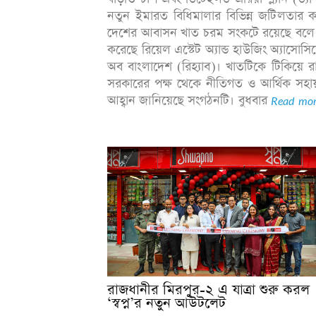
নতুন ইমারত বিধিমালার বিভিন্ন জটিলতার ক
দেশের আবাসন খাত চরম সংকটে রয়েছে বলে 
করেছে রিয়েল এস্টেট অ্যান্ড হাউজিং অ্যাসোস
অব বাংলাদেশ (রিহ্যাব)। খাতটিকে টিকিয়ে 
সরকারের পক্ষ থেকে নীতিগত ও আর্থিক সহা
আহ্বান জানিয়েছে সংগঠনটি। বুধবার
Read mor
রাজধানীর মিরপুর-২ এ যাত্রা শুরু করল
‘স্বপ্ন’র নতুন আউটলেট