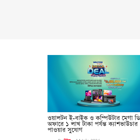
ওয়ালটন ই-বাইক ও কম্পিউটার মেগা ড
অফারে ১ লাখ টাকা পর্যন্ত ক্যাশভাউচার
পাওয়ার সুযোগ