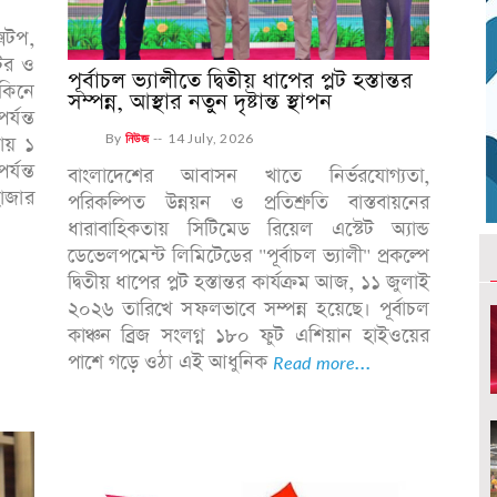
্সটপ,
িটর ও
পূর্বাচল ভ্যালীতে দ্বিতীয় ধাপের প্লট হস্তান্তর
কিনে
সম্পন্ন, আস্থার নতুন দৃষ্টান্ত স্থাপন
্যন্ত
By
নিউজ
--
14 July, 2026
নায় ১
যন্ত
বাংলাদেশের আবাসন খাতে নির্ভরযোগ্যতা,
হাজার
পরিকল্পিত উন্নয়ন ও প্রতিশ্রুতি বাস্তবায়নের
ধারাবাহিকতায় সিটিমেড রিয়েল এস্টেট অ্যান্ড
ডেভেলপমেন্ট লিমিটেডের "পূর্বাচল ভ্যালী" প্রকল্পে
দ্বিতীয় ধাপের প্লট হস্তান্তর কার্যক্রম আজ, ১১ জুলাই
২০২৬ তারিখে সফলভাবে সম্পন্ন হয়েছে। পূর্বাচল
কাঞ্চন ব্রিজ সংলগ্ন ১৮০ ফুট এশিয়ান হাইওয়ের
পাশে গড়ে ওঠা এই আধুনিক
Read more...