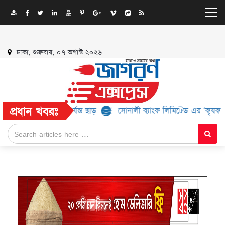
ঢাকা, শুক্রবার, ০৭ অগাস্ট ২০২৬
প্রধান খবরঃ
 মিলবে ৫২% পর্যন্ত ছাড়
সোনালী ব্যাংক লিমিটেড-এর ‘কৃষক কার্ড’ কর্মসূ