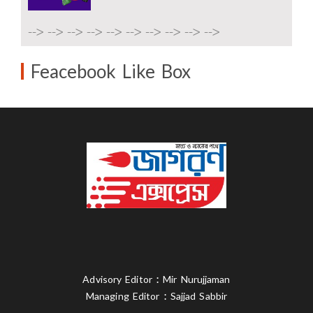
-->
-->
-->
-->
-->
-->
-->
-->
-->
-->
Feacebook Like Box
Advisory Editor : Mir Nurujjaman
Managing Editor : Sajjad Sabbir