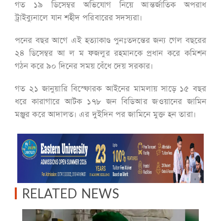
গত ১৯ ডিসেম্বর অভিযোগ নিয়ে আন্তর্জাতিক অপরাধ
ট্রাইব্যুনালে যান শহীদ পরিবারের সদস্যরা।
পনের বছর আগে এই হত্যাকাণ্ড পুনঃতদন্তের জন্য গেল বছরের
২৪ ডিসেম্বর আ ল ম ফজলুর রহমানকে প্রধান করে কমিশন
গঠন করে ৯০ দিনের সময় বেঁধে দেয় সরকার।
গত ২১ জানুয়ারি বিস্ফোরক আইনের মামলায় সাড়ে ১৫ বছর
ধরে কারাগারে আটক ১৭৮ জন বিডিআর জওয়ানের জামিন
মঞ্জুর করে আদালত। এর দুইদিন পর জামিনে মুক্ত হন তারা।
RELATED NEWS