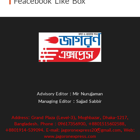
Feacebook Like Box
Advisory Editor : Mir Nurujjaman
Managing Editor : Sajjad Sabbir
Address: Grand Plaza (Level-3), Moghbazar, Dhaka-1217,
Bangladesh. Phone : 09617356900, +8801515602588,
+8801914-539094. E-mail: jagoronexpress20@gmail.com, Web:
www.jagoronexpress.com