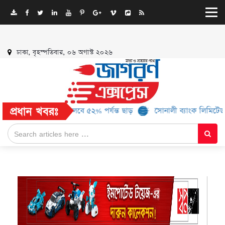
ঢাকা, বৃহস্পতিবার, ০৬ অগাস্ট ২০২৬
প্রধান খবরঃ
১৬ ব্র্যান্ড, মিলবে ৫২% পর্যন্ত ছাড়
সোনালী ব্যাংক লিমিটেড-এর ‘কৃষক 