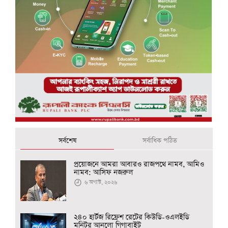
সর্বশেষ
সর্বাধিক পঠিত
প্রয়োজনে আমরা আবারও রাজপথে নামব, আমিও
নামব: আসিফ নজরুল
৬ অগাস্ট, ২০২৬
২৪০ হার্টজ রিফ্রেশ রেটের কিউডি-ওএলইডি
মনিটর আনলো গিগাবাইট