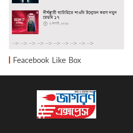
দীর্ঘস্থায়ী ব্যাটারিতে শাওমি উন্মোচন করল নতুন
রেডমি ১৭
৬ অগাস্ট, ২০২৬
-->
-->
-->
-->
-->
-->
-->
-->
-->
-->
Feacebook Like Box