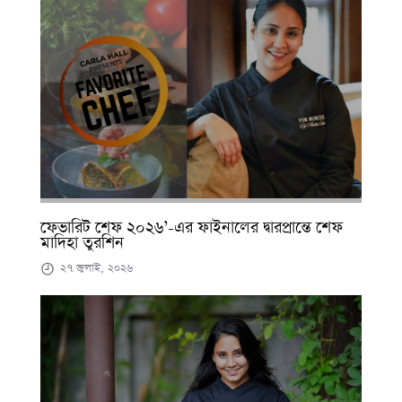
ফেভারিট শেফ ২০২৬’-এর ফাইনালের দ্বারপ্রান্তে শেফ
মাদিহা তুরশিন
২৭ জুলাই, ২০২৬