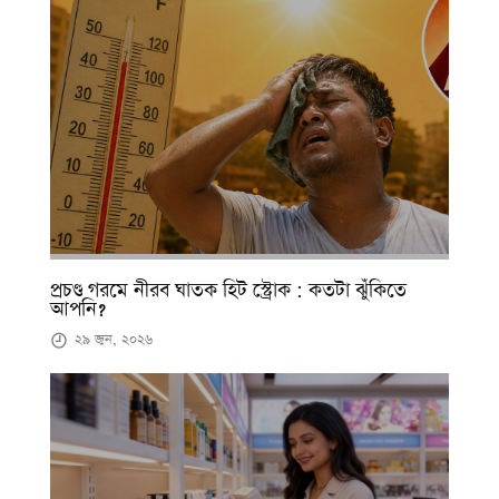
প্রচণ্ড গরমে নীরব ঘাতক হিট স্ট্রোক : কতটা ঝুঁকিতে
আপনি?
২৯ জুন, ২০২৬