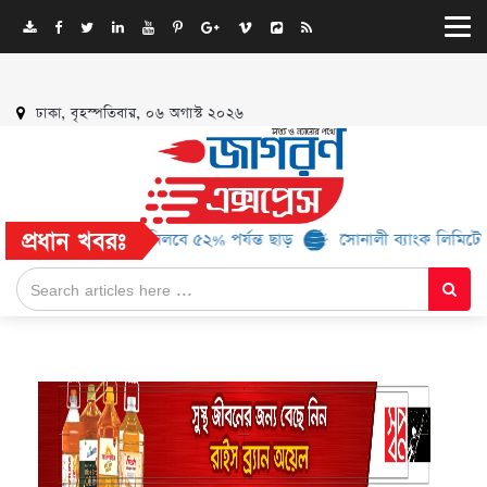
ঢাকা, বৃহস্পতিবার, ০৬ অগাস্ট ২০২৬
প্রধান খবরঃ
 ১৬ ব্র্যান্ড, মিলবে ৫২% পর্যন্ত ছাড়
সোনালী ব্যাংক লিমিটেড-এর ‘কৃষক