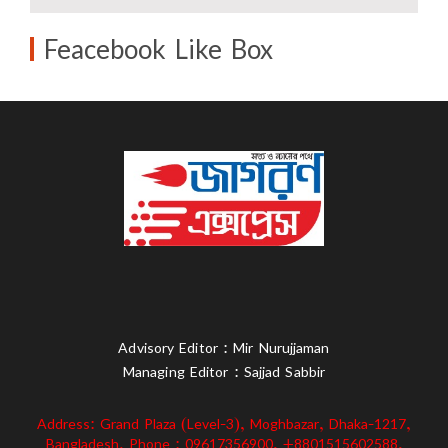
Feacebook Like Box
Advisory Editor : Mir Nurujjaman
Managing Editor : Sajjad Sabbir
Address: Grand Plaza (Level-3), Moghbazar, Dhaka-1217,
Bangladesh. Phone : 09617356900, +8801515602588,