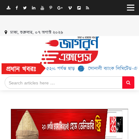
ঢাকা, শুক্রবার, ০৭ অগাস্ট ২০২৬
প্রধান খবরঃ
্র্যান্ড, মিলবে ৫২% পর্যন্ত ছাড়
সোনালী ব্যাংক লিমিটেড-এর ‘কৃষক কার্ড