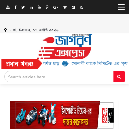
ঢাকা, শুক্রবার, ০৭ অগাস্ট ২০২৬
প্রধান খবরঃ
ান্ড, মিলবে ৫২% পর্যন্ত ছাড়
সোনালী ব্যাংক লিমিটেড-এর ‘কৃষক কার্ড’ ক