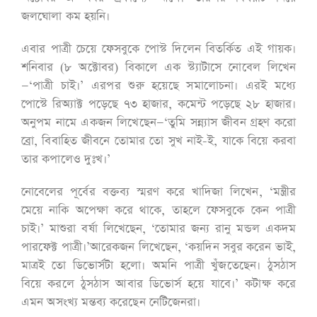
জলঘোলা কম হয়নি।
এবার পাত্রী চেয়ে ফেসবুকে পোস্ট দিলেন বিতর্কিত এই গায়ক।
শনিবার (৮ অক্টোবর) বিকালে এক স্ট‌্যাটাসে নোবেল লিখেন
—‘পাত্রী চাই।’ এরপর শুরু হয়েছে সমালোচনা। এরই মধ‌্যে
পোস্টে রিঅ‌্যাক্ট পড়েছে ৭৩ হাজার, কমেন্ট পড়েছে ২৮ হাজার।
অনুপম নামে একজন লিখেছেন—‘তুমি সন্ন্যাস জীবন গ্রহণ করো
ব্রো, বিবাহিত জীবনে তোমার তো সুখ নাই-ই, যাকে বিয়ে করবা
তার কপালেও দুঃখ।’
নোবেলের পূর্বের বক্তব‌্য স্মরণ করে খাদিজা লিখেন, ‘মন্ত্রীর
মেয়ে নাকি অপেক্ষা করে থাকে, তাহলে ফেসবুকে কেন পাত্রী
চাই।’ মাশুরা বর্ষা লিখেছেন, ‘তোমার জন্য রানু মন্ডল একদম
পারফেক্ট পাত্রী।’আরেকজন লিখেছেন, ‘কয়দিন সবুর করেন ভাই,
মাত্রই তো ডিভোর্সটা হলো। অমনি পাত্রী খুঁজতেছেন। ঠুসঠাস
বিয়ে করলে ঠুসঠাস আবার ডিভোর্স হয়ে যাবে।’ কটাক্ষ করে
এমন অসংখ‌্য মন্তব‌্য করেছেন নেটিজেনরা।