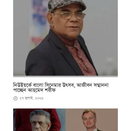
নিউইয়র্কে বাংলা সিনেমার উৎসব, আজীবন সম্মাননা
পাচ্ছেন আহমেদ শরীফ
২৭ জুলাই, ২০২৬