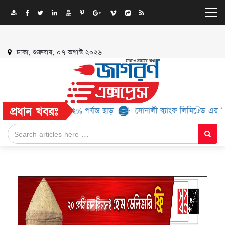
ঢাকা, শুক্রবার, ০৭ অগাস্ট ২০২৬
প্রধান খবরঃ
র্যান্ড, মিলবে ৫২% পর্যন্ত ছাড়
সোনালী ব্যাংক লিমিটেড-এর ‘কৃষক কার্ড’