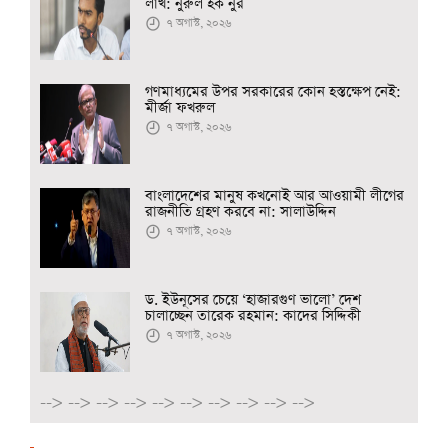
লাখ: নুরুল হক নুর
৭ অগাস্ট, ২০২৬
গণমাধ্যমের উপর সরকারের কোন হস্তক্ষেপ নেই:
মীর্জা ফখরুল
৭ অগাস্ট, ২০২৬
বাংলাদেশের মানুষ কখনোই আর আওয়ামী লীগের
রাজনীতি গ্রহণ করবে না: সালাউদ্দিন
৭ অগাস্ট, ২০২৬
ড. ইউনূসের চেয়ে ‘হাজারগুণ ভালো’ দেশ
চালাচ্ছেন তারেক রহমান: কাদের সিদ্দিকী
৭ অগাস্ট, ২০২৬
-->
-->
-->
-->
-->
-->
-->
-->
-->
-->