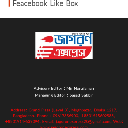
Feacebook Like Box
Advisory Editor : Mir Nurujjaman
Managing Editor : Sajjad Sabbir
Address: Grand Plaza (Level-3), Moghbazar, Dhaka-1217,
Bangladesh. Phone : 09617356900, +8801515602588,
+8801914-539094. E-mail: jagoronexpress20@gmail.com, Web:
www.jagoronexpress.com