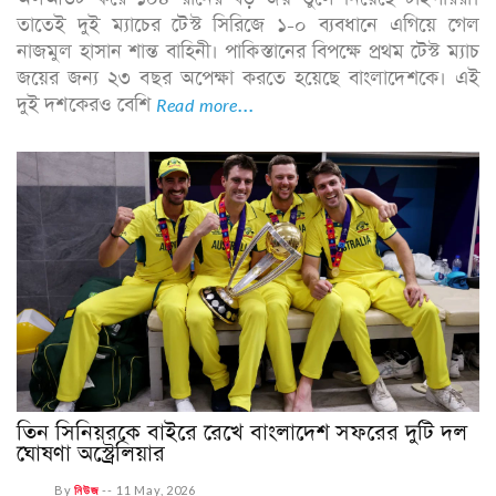
তাতেই দুই ম্যাচের টেস্ট সিরিজে ১-০ ব্যবধানে এগিয়ে গেল
নাজমুল হাসান শান্ত বাহিনী। পাকিস্তানের বিপক্ষে প্রথম টেস্ট ম্যাচ
জয়ের জন্য ২৩ বছর অপেক্ষা করতে হয়েছে বাংলাদেশকে। এই
দুই দশকেরও বেশি
Read more...
তিন সিনিয়রকে বাইরে রেখে বাংলাদেশ সফরের দুটি দল
ঘোষণা অস্ট্রেলিয়ার
By
নিউজ
--
11 May, 2026