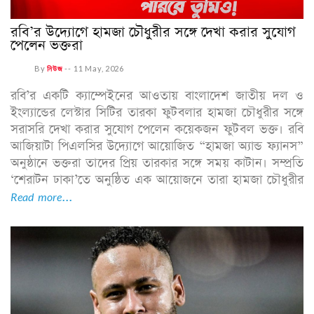
রবি’র উদ্যোগে হামজা চৌধুরীর সঙ্গে দেখা করার সুযোগ
পেলেন ভক্তরা
By
নিউজ
--
11 May, 2026
রবি’র একটি ক্যাম্পেইনের আওতায় বাংলাদেশ জাতীয় দল ও
ইংল্যান্ডের লেস্টার সিটির তারকা ফুটবলার হামজা চৌধুরীর সঙ্গে
সরাসরি দেখা করার সুযোগ পেলেন কয়েকজন ফুটবল ভক্ত। রবি
আজিয়াটা পিএলসির উদ্যোগে আয়োজিত “হামজা অ্যান্ড ফ্যানস”
অনুষ্ঠানে ভক্তরা তাদের প্রিয় তারকার সঙ্গে সময় কাটান। সম্প্রতি
‘শেরাটন ঢাকা’তে অনুষ্ঠিত এক আয়োজনে তারা হামজা চৌধুরীর
Read more...