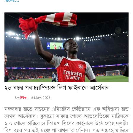
২০ বছর পর চ্যাম্পিয়ন্স লিগ ফাইনালে আর্সেনাল
By
নিউজ
--
6 May, 2026
মঙ্গলবার রাতে লন্ডনের এমিরেটস স্টেডিয়ামে এক অবিশ্বাস্য রাত
দেখল আর্সেনাল। বুকায়ো সাকার গোলে আতলেতিকো মাদ্রিদকে
১-০ গোলে হারিয়ে চ্যাম্পিয়ন্স লিগের ফাইনালে উঠে গেছে দলটি।
বিশ বছর পর এই মঞ্চে পা রাখল আর্সেনাল। গত সপ্তাহে মাদ্রিদে