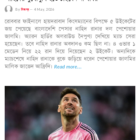
By
নিজস্ব
--
4 May, 2026
রোববার ফাইনালে হায়দরাবাদ কিংসম্যানের বিপক্ষে ৫ উইকেটের
জয় পেয়েছে বাংলাদেশি পেসার নাহিদ রানার দল পেশোয়ার
জালমি। অ্যারন হার্ডির অলরাউন্ড নৈপুণ্য দেখিয়ে ম্যাচ সেরা
হয়েছেন। তবে নাহিদ রানার অবদানও কম ছিল না। ৪ ওভার ১
মেডেন নিয়ে ২২ রান দিয়ে নিয়েছেন ২ উইকেট। অন্যদিকে
ম্যাচশেষে নাহিদ রানাকে বুকে জড়িয়ে ধরেন পেশোয়ার জালমির
মালিক জাভেদ আফ্রিদি।
Read more...