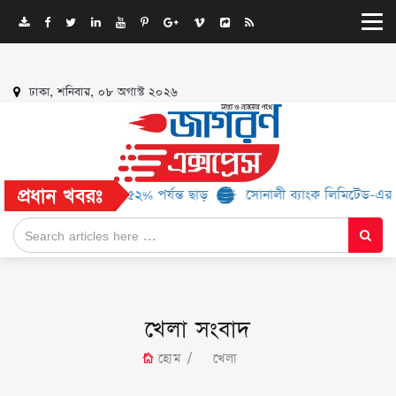
ঢাকা, শনিবার, ০৮ অগাস্ট ২০২৬
প্রধান খবরঃ
্ড, মিলবে ৫২% পর্যন্ত ছাড়
সোনালী ব্যাংক লিমিটেড-এর ‘কৃষক কার্ড’ কর্
খেলা সংবাদ
হোম
খেলা