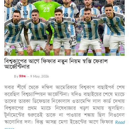
বিশ্বকাপের আগে ফিফার নতুন নিয়ম স্বস্তি ফেরাল
আর্জেন্টিনার
By
নিউজ
--
9 May, 2026
সবার শীর্ষে থেকে দক্ষিণ আমেরিকার বিশ্বকাপ বাছাইপর্ব শেষ
করেছিল বিশ্বচ্যাম্পিয়ন আর্জেন্টিনা। যদিও বাছাইয়ের শেষে ম্যাচে
তাদের তারকা ডিফেন্ডার নিকোলাস ওতামেন্দি লাল কার্ড দেখায়
বিশ্বকাপের প্রথম ম্যাচে নিষেধাজ্ঞার খড়গ মাথায় ঝুলছিল।
টুর্নামেন্টের শুরুতেই তাকে না পাওয়ার শঙ্কায় ছিল লিওনেল
স্কালোনির দল। কিন্তু আসন্ন মেগা ইভেন্টের আগে ফিফার
Read
more...