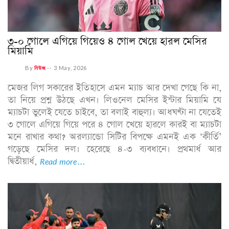
৩-০ গোলে এগিয়ে গিয়েও ৪ গোল খেয়ে হারল মেসির
মিয়ামি
By
নিউজ
--
3 May, 2026
মেজর লিগ সকারের ইতিহাসে এমন ম্যাচ আর দেখা গেছে কি না,
তা নিয়ে প্রশ্ন উঠছে এখন। লিওনেল মেসির ইন্টার মিয়ামি যে
ম্যাচটা ভুলেই যেতে চাইবে, তা বলাই বাহুল্য। আধঘণ্টা না যেতেই
৩ গোলে এগিয়ে গিয়ে পরে ৪ গোল খেয়ে হারলে কারই বা ম্যাচটা
মনে রাখার কথা? অরল্যান্ডো সিটির বিপক্ষে এমনই এক ‘কীর্তি’
গড়েছে মেসির দল। হেরেছে ৪-৩ ব্যবধানে। প্রথমার্ধ আর
দ্বিতীয়ার্ধ,
Read more...