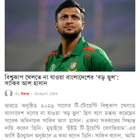
বিশ্বকাপ খেলতে না যাওয়া বাংলাদেশের ‘বড় ভুল’:
সাকিব আল হাসান
By
নিজস্ব
--
30 April, 2026
ভারতে অনুষ্ঠিত ২০২৬ সালের টি-টোয়েন্টি বিশ্বকাপ খেলতে
বাংলাদেশ দলের না যাওয়া ‘বড় ভুল’ ছিল বলে মন্তব্য করেছেন
সাবেক অধিনায়ক সাকিব আল হাসান। এজন্য সরকারের সিদ্ধান্ত
দায়ি করেন তিনি। মুম্বাইয়ে ‘ইইউ টি-টুয়েন্টি বেলজিয়াম’-এর
জার্সি উন্মোচন অনুষ্ঠানে এ কথা বলেন তিনি। সাকিব বলেন, 'আমি