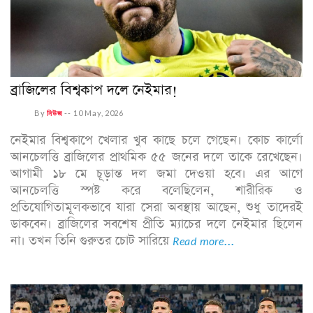
ব্রাজিলের বিশ্বকাপ দলে নেইমার!
By
নিউজ
--
10 May, 2026
নেইমার বিশ্বকাপে খেলার খুব কাছে চলে গেছেন। কোচ কার্লো
আনচেলত্তি ব্রাজিলের প্রাথমিক ৫৫ জনের দলে তাকে রেখেছেন।
আগামী ১৮ মে চূড়ান্ত দল জমা দেওয়া হবে। এর আগে
আনচেলত্তি স্পষ্ট করে বলেছিলেন, শারীরিক ও
প্রতিযোগিতামূলকভাবে যারা সেরা অবস্থায় আছেন, শুধু তাদেরই
ডাকবেন। ব্রাজিলের সবশেষ প্রীতি ম্যাচের দলে নেইমার ছিলেন
না। তখন তিনি গুরুতর চোট সারিয়ে
Read more...