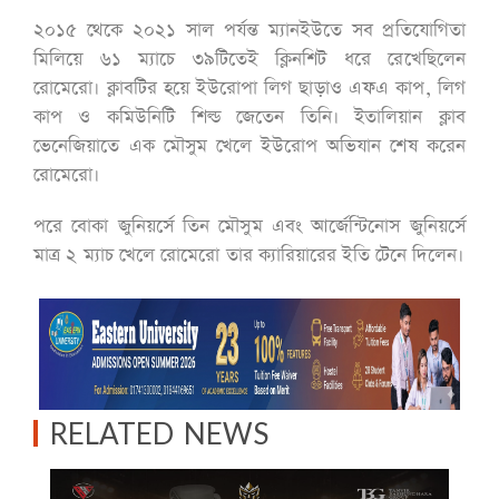
২০১৫ থেকে ২০২১ সাল পর্যন্ত ম্যানইউতে সব প্রতিযোগিতা
মিলিয়ে ৬১ ম্যাচে ৩৯টিতেই ক্লিনশিট ধরে রেখেছিলেন
রোমেরো। ক্লাবটির হয়ে ইউরোপা লিগ ছাড়াও এফএ কাপ, লিগ
কাপ ও কমিউনিটি শিল্ড জেতেন তিনি। ইতালিয়ান ক্লাব
ভেনেজিয়াতে এক মৌসুম খেলে ইউরোপ অভিযান শেষ করেন
রোমেরো।
পরে বোকা জুনিয়র্সে তিন মৌসুম এবং আর্জেন্টিনোস জুনিয়র্সে
মাত্র ২ ম্যাচ খেলে রোমেরো তার ক্যারিয়ারের ইতি টেনে দিলেন।
RELATED NEWS