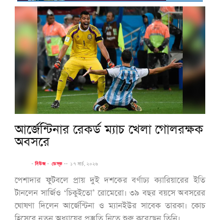
আর্জেন্টিনার রেকর্ড ম্যাচ খেলা গোলরক্ষক
অবসরে
-
নিউজ
-
ডেস্ক
--
১৭ মার্চ, ২০২৬
পেশাদার ফুটবলে প্রায় দুই দশকের বর্ণাঢ্য ক্যারিয়ারের ইতি
টানলেন সার্জিও ‘চিকুইতো’ রোমেরো। ৩৯ বছর বয়সে অবসরের
ঘোষণা দিলেন আর্জেন্টিনা ও ম্যানইউর সাবেক তারকা। কোচ
হিসেবে নতুন অধ্যায়ের প্রস্তুতি নিতে শুরু করেছেন তিনি।