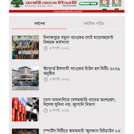
সর্বশেষ
সর্বাধিক পঠিত
দিনাজপুরে যমুনা ব্যাংকের নোট ম্যানেজমেন্ট
বিষয়ক কর্মশালা
৯ অগাস্ট, ২০২৬
স্ট্যান্ডার্ড ইসলামী ব্যাংকের টাউন হল মিটিং ২০২৬
অনুষ্ঠিত
৯ অগাস্ট, ২০২৬
তেল আমদানিতে বেসরকারি খাতের অংশগ্রহণ,
বিশেষ সুবিধা নয়: জ্বালানি বিভাগ
৯ অগাস্ট, ২০২৬
স্পোর্টস সিটিতে জমজমাট ‘জুলকান বিটডাউন ০২'