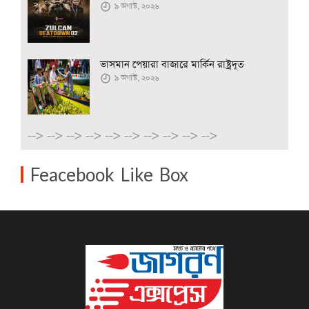
৯ অগাস্ট, ২০২৬
ভাসমান পেয়ারা বাজারে মার্কিন রাষ্ট্রদূত
৯ অগাস্ট, ২০২৬
-->
-->
-->
-->
-->
-->
-->
-->
-->
-->
Feacebook Like Box