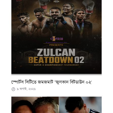
স্পোর্টস সিটিতে জমজমাট ‘জুলকান বিটডাউন ০২'
৯ অগাস্ট, ২০২৬