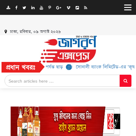
ঢাকা, রবিবার, ০৯ অগাস্ট ২০২৬
প্রধান খবরঃ
্ড, মিলবে ৫২% পর্যন্ত ছাড়
সোনালী ব্যাংক লিমিটেড-এর ‘কৃষক কার্ড’ কর্