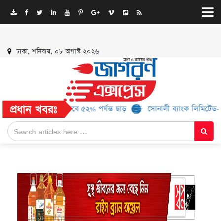
ঢাকা, শনিবার, ০৮ অগাস্ট ২০২৬
প্রধান খবরঃ
১৬ ব্র্যান্ড, মিলবে ৫২% পর্যন্ত ছাড়
সোনালী ব্যাংক লিমিটেড-এর ‘কৃষক ক