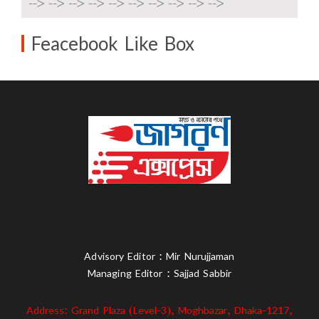
-->
-->
-->
-->
-->
-->
-->
-->
-->
-->
Feacebook Like Box
Advisory Editor : Mir Nurujjaman
Managing Editor : Sajjad Sabbir
Address: Grand Plaza (Level-3), Moghbazar, Dhaka-1217,