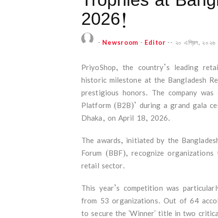
2026!
-
Newsroom
-
Editor
--
২০ এপ্রিল, ২০২৬
PriyoShop, the country’s leading reta
historic milestone at the Bangladesh R
prestigious honors. The company was 
Platform (B2B)’ during a grand gala c
Dhaka, on April 18, 2026.
The awards, initiated by the Banglades
Forum (BBF), recognize organizations 
retail sector.
This year’s competition was particular
from 53 organizations. Out of 64 acco
to secure the 'Winner' title in two criti