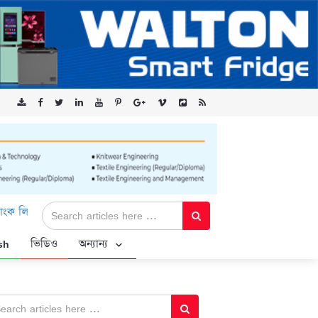
ড-এর ‘কৃষক কার্ড’ কর্মসূচির জন্য সুরক্ষিত সংযোগ প্রদান করছে এক্সেনটেক
sh
ভিডিও
অন্যান্য