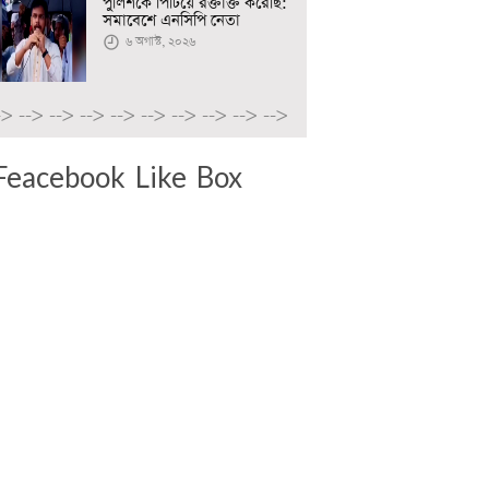
পুলিশকে পিটিয়ে রক্তাক্ত করেছি:
সমাবেশে এনসিপি নেতা
৬ অগাস্ট, ২০২৬
->
-->
-->
-->
-->
-->
-->
-->
-->
-->
Feacebook Like Box