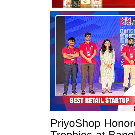
PriyoShop Honore
Trophies at Bang