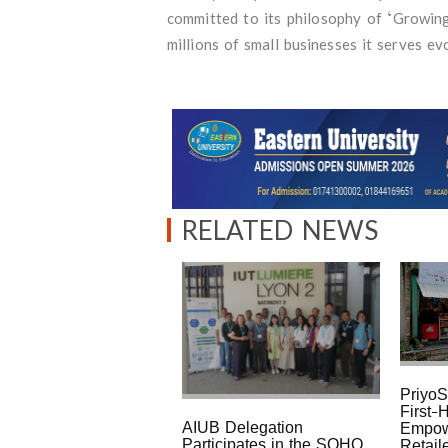
committed to its philosophy of ‘Growing
millions of small businesses it serves evo
RELATED NEWS
PriyoS
First-
AIUB Delegation
Empow
Participates in the SOHO
Retail