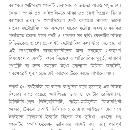
ক্যামেরা সেটআপে ফোনটি চালানোর অভিজ্ঞতা আরও সমৃদ্ধ হয়।
কেননা স্পার্ক ৫০ ফাইভজি-তে থাকা ৫০ মেগাপিক্সেল রিয়ার
ক্যামেরা এবং ৮ মেগাপিক্সেল ফ্রন্ট ক্যামেরা থাকায় ভালো
মানের ফটোগ্রাফি এখন সকলের হাতের মুঠোয়। সহজ ও কার্যকর
পদ্ধতিতে তোলা যাবে স্পষ্ট ও প্রাণবন্ত সব ছবি। ফোনটির বিভিন্ন
রিভিউতেও ভালো ডে-লাইট ফটোগ্রাফির কথা উঠে এসেছে, যা
এই সেগমেন্টের ব্যবহারকারীদের জন্য সবচেয়ে গুরুত্বপূর্ণ
বিষয়গুলোর একটি। ফলে নিজেদের পারিবারিক মুহূর্ত, সাধারণ
পোর্ট্রেট বা দ্রুত সময়ের মধ্যে সোশ্যাল মিডিয়া কনটেন্ট,
সবক্ষেত্রেই খুব সহজে এই ক্যামেরাটিকে কাজে লাগানো যায়।
স্পার্ক ৫০ ফাইভজি-কে আরো আধুনিক করে তুলেছে এর বিভিন্ন
ফিচার। এতে রয়েছে আইপি৬৪ ডাস্ট ও ওয়াটার রেজিস্ট্যান্স,
মিলিটারি-গ্রেড ডিউরেবিলিটি, সাইড-মাউন্টেড ফিঙ্গারপ্রিন্ট
সেন্সর, টেকনো এআই, ফ্রিলিংক ২.০ এবং আইওএস-এর সঙ্গে
ইনস্ট্যান্ট ট্রান্সফার ইত্যাদি বিশেষ সব সুবিধা। এগুলো শুধু
ফোনটির স্পেসিফিকেশন তালিকার অংশই নয়, বরং পরিপূর্ণ