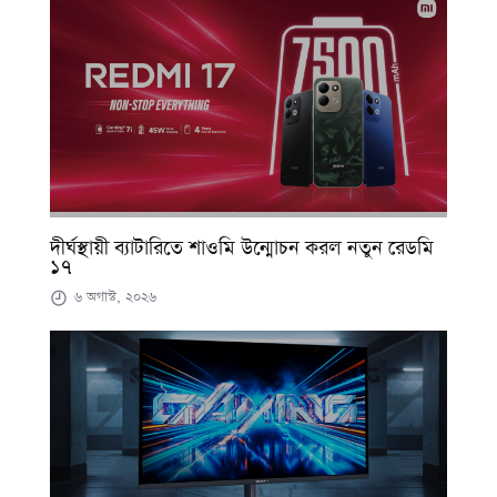
দীর্ঘস্থায়ী ব্যাটারিতে শাওমি উন্মোচন করল নতুন রেডমি
১৭
৬ অগাস্ট, ২০২৬