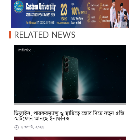
RELATED NEWS
ডিজাইন, পারফরম্যান্স ও স্থায়িত্বে জোর দিয়ে নতুন ৫জি
স্মার্টফোন আনছে ইনফিনিক্স
৬ অগাস্ট, ২০২৬