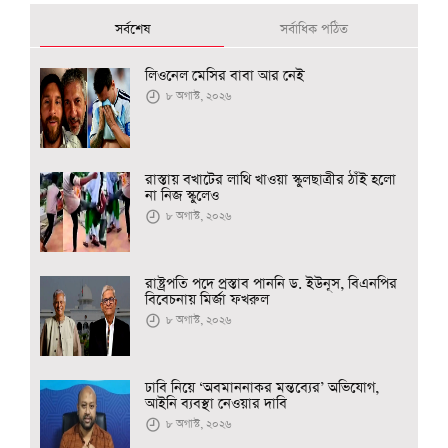
সর্বশেষ
সর্বাধিক পঠিত
লিওনেল মেসির বাবা আর নেই
৮ অগাস্ট, ২০২৬
রাস্তায় বখাটের লাথি খাওয়া স্কুলছাত্রীর ঠাঁই হলো
না নিজ স্কুলেও
৮ অগাস্ট, ২০২৬
রাষ্ট্রপতি পদে প্রস্তাব পাননি ড. ইউনূস, বিএনপির
বিবেচনায় মির্জা ফখরুল
৮ অগাস্ট, ২০২৬
ঢাবি নিয়ে ‘অবমাননাকর মন্তব্যের’ অভিযোগ,
আইনি ব্যবস্থা নেওয়ার দাবি
৮ অগাস্ট, ২০২৬