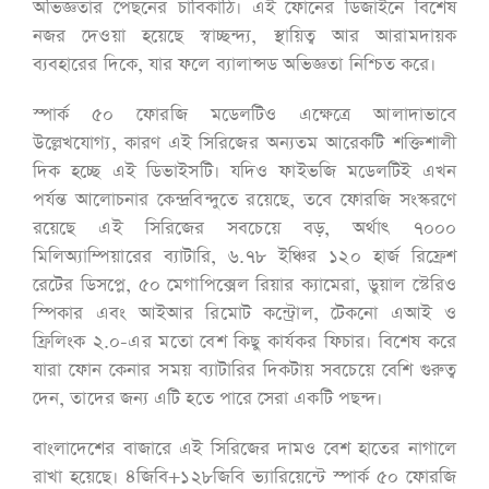
অভিজ্ঞতার পেছনের চাবিকাঠি। এই ফোনের ডিজাইনে বিশেষ
নজর দেওয়া হয়েছে স্বাচ্ছন্দ্য, স্থায়িত্ব আর আরামদায়ক
ব্যবহারের দিকে, যার ফলে ব্যালান্সড অভিজ্ঞতা নিশ্চিত করে।
স্পার্ক ৫০ ফোরজি মডেলটিও এক্ষেত্রে আলাদাভাবে
উল্লেখযোগ্য, কারণ এই সিরিজের অন্যতম আরেকটি শক্তিশালী
দিক হচ্ছে এই ডিভাইসটি। যদিও ফাইভজি মডেলটিই এখন
পর্যন্ত আলোচনার কেন্দ্রবিন্দুতে রয়েছে, তবে ফোরজি সংস্করণে
রয়েছে এই সিরিজের সবচেয়ে বড়, অর্থাৎ ৭০০০
মিলিঅ্যাম্পিয়ারের ব্যাটারি, ৬.৭৮ ইঞ্চির ১২০ হার্জ রিফ্রেশ
রেটের ডিসপ্লে, ৫০ মেগাপিক্সেল রিয়ার ক্যামেরা, ডুয়াল স্টেরিও
স্পিকার এবং আইআর রিমোট কন্ট্রোল, টেকনো এআই ও
ফ্রিলিংক ২.০-এর মতো বেশ কিছু কার্যকর ফিচার। বিশেষ করে
যারা ফোন কেনার সময় ব্যাটারির দিকটায় সবচেয়ে বেশি গুরুত্ব
দেন, তাদের জন্য এটি হতে পারে সেরা একটি পছন্দ।
বাংলাদেশের বাজারে এই সিরিজের দামও বেশ হাতের নাগালে
রাখা হয়েছে। ৪জিবি+১২৮জিবি ভ্যারিয়েন্টে স্পার্ক ৫০ ফোরজি