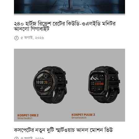
২৪০ হার্টজ রিফ্রেশ রেটের কিউডি-ওএলইডি মনিটর
আনলো গিগাবাইট
৫ অগাস্ট, ২০২৬
কসপেটের নতুন দুটি স্মার্টওয়াচ আনল মোশন ভিউ
৩ অগাস্ট, ২০২৬