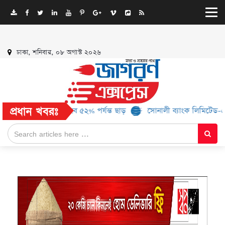
ঢাকা, শনিবার, ০৮ অগাস্ট ২০২৬
প্রধান খবরঃ
 ব্র্যান্ড, মিলবে ৫২% পর্যন্ত ছাড়
সোনালী ব্যাংক লিমিটেড-এর ‘কৃষক কা