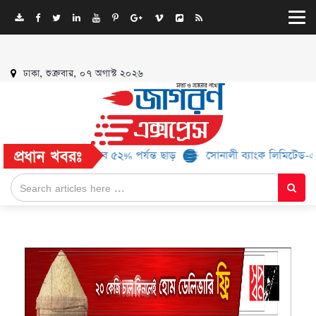
ঢাকা, শুক্রবার, ০৭ অগাস্ট ২০২৬
প্রধান খবরঃ
১৬ ব্র্যান্ড, মিলবে ৫২% পর্যন্ত ছাড়
সোনালী ব্যাংক লিমিটেড-এর ‘কৃষক ক