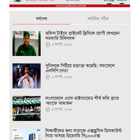
সর্বশেষ
সর্বাধিক পঠিত
অফিস টাইমে প্রাইভেট ক্লিনিকে রোগী দেখছেন
সরকারি চিকিৎসক
৬ অগাস্ট, ২০২৬
পুলিশকে পিটিয়ে রক্তাক্ত করেছি: সমাবেশে
এনসিপি নেতা
৬ অগাস্ট, ২০২৬
বাংলাদেশে এলো থাইল্যান্ডের শীর্ষ কফি ব্র্যান্ড
‘ক্যাফে আমাজন'
৬ অগাস্ট, ২০২৬
শিক্ষার্থীদের জন্য দারাজে এক্সক্লুসিভ ডিসকাউন্ট
নিয়ে আসছে রিয়েলমি সি১০০এক্স