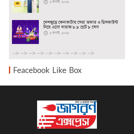
৬ অগাস্ট, ২০২৬
দেশজুড়ে কেনাকাটায় সেরা অফার ও ডিসকাউন্ট
নিয়ে এলো দারাজ ৮.৮ গ্রেট ৮ সেল
৬ অগাস্ট, ২০২৬
-->
-->
-->
-->
-->
-->
-->
-->
-->
-->
Feacebook Like Box