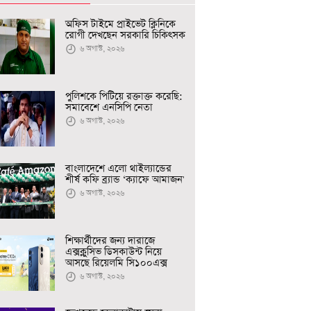
অফিস টাইমে প্রাইভেট ক্লিনিকে
রোগী দেখছেন সরকারি চিকিৎসক
৬ অগাস্ট, ২০২৬
পুলিশকে পিটিয়ে রক্তাক্ত করেছি:
সমাবেশে এনসিপি নেতা
৬ অগাস্ট, ২০২৬
বাংলাদেশে এলো থাইল্যান্ডের
শীর্ষ কফি ব্র্যান্ড ‘ক্যাফে আমাজন'
৬ অগাস্ট, ২০২৬
শিক্ষার্থীদের জন্য দারাজে
এক্সক্লুসিভ ডিসকাউন্ট নিয়ে
আসছে রিয়েলমি সি১০০এক্স
৬ অগাস্ট, ২০২৬