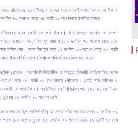
স) বেড়ে দাঁড়িয়েছে ০.১৬ টাকা, যা ২০২৫ সালের একই সময়ে ছিল ০.০৯ টাকা।
 ২৪ দশমিক ৪০ শতাংশ বেড়ে ৯৪ কোটি ২০ লাখ টাকায় উন্নীত হয়েছে।
-
াঁড়িয়েছে ২৪২ কোটি ৫০ লাখ টাকায়। ঋণ বিতরণে সতর্কতা ও সম্পদ
দ্ধি সম্ভব হয়েছে। অন্যদিকে সুদ ব্যয় মাত্র ১ দশমিক ৭৪ শতাংশ বেড়ে ১৮৪
 আসার ইঙ্গিত দেয়। ফলে নিট সুদ আয় ২২ দশমিক ৩৩ শতাংশ বেড়ে ৫৮ কোটি
 ধরে থাকা মার্জিন চাপে ইতিবাচক পরিবর্তনের ইঙ্গিত বহন করে।
ভূমিকা রেখেছে। সরকারি সিকিউরিটিজ ও বিস্তৃত ট্রেজারি পোর্টফোলিও থেকে
শতাংশ বেড়ে ৩১ কোটি ৭০ লাখ টাকায় পৌঁছেছে। একই সঙ্গে কমিশন ও
 ৩ কোটি ৮০ লাখ টাকায়। সব মিলিয়ে মোট পরিচালন আয় বেড়ে ৯৪ কোটি ২০
ের তুলনায় ২৪ দশমিক ৪০ শতাংশ বেশি।
াচক অবস্থানে ছিল প্রতিষ্ঠানটি। এ সময়ে পরিচালন ব্যয় মাত্র ৩ দশমিক ৫২
লে প্রভিশনের আগের মুনাফা ৪৫ দশমিক ৭৯ শতাংশ বেড়ে ৫৪ কোটি ৫০ লাখ