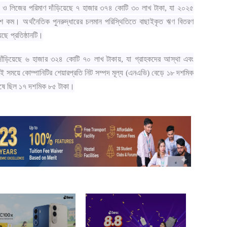
রিম ও লিজের পরিমাণ দাঁড়িয়েছে ৭ হাজার ৩৭৪ কোটি ৩০ লাখ টাকা, যা ২০২৫
শ কম। অর্থনৈতিক পুনরুদ্ধারের চলমান পরিস্থিতিতে বাছাইকৃত ঋণ বিতরণ
ছে প্রতিষ্ঠানটি।
ড়িয়েছে ৬ হাজার ৩২৪ কোটি ৭০ লাখ টাকায়, যা গ্রাহকদের আস্থা এবং
ই সময়ে কোম্পানিটির শেয়ারপ্রতি নিট সম্পদ মূল্য (এনএভি) বেড়ে ১৮ দশমিক
েষে ছিল ১৭ দশমিক ৮৫ টাকা।