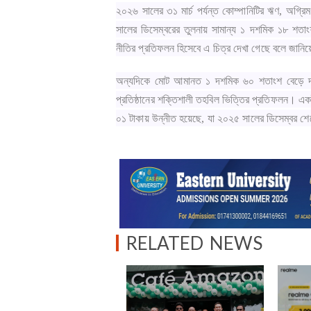
২০২৬ সালের ৩১ মার্চ পর্যন্ত কোম্পানিটির ঋণ, অগ্
সালের ডিসেম্বরের তুলনায় সামান্য ১ দশমিক ১৮ শতাং
নীতির প্রতিফলন হিসেবে এ চিত্র দেখা গেছে বলে জানিয়ে
অন্যদিকে মোট আমানত ১ দশমিক ৬০ শতাংশ বেড়ে দাঁ
প্রতিষ্ঠানের শক্তিশালী তহবিল ভিত্তির প্রতিফলন। এক
০১ টাকায় উন্নীত হয়েছে, যা ২০২৫ সালের ডিসেম্বর শ
RELATED NEWS