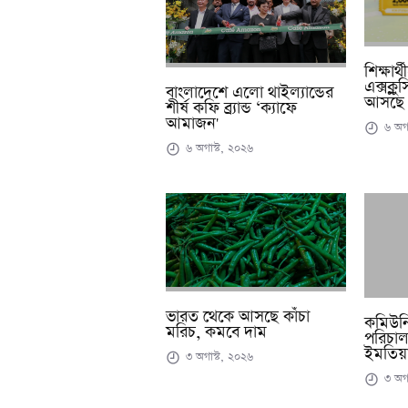
শিক্ষার
এক্সক্ল
বাংলাদেশে এলো থাইল্যান্ডের
আসছে 
শীর্ষ কফি ব্র্যান্ড ‘ক্যাফে
আমাজন'
৬ অগা
৬ অগাস্ট, ২০২৬
ভারত থেকে আসছে কাঁচা
কমিউনিট
মরিচ, কমবে দাম
পরিচাল
ইমতিয়া
৩ অগাস্ট, ২০২৬
৩ অগা