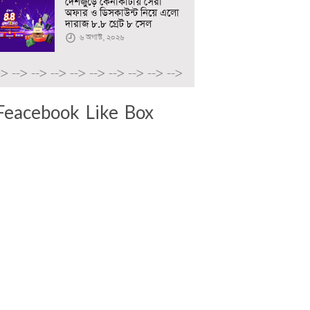
দেশজুড়ে কেনাকাটায় সেরা
অফার ও ডিসকাউন্ট নিয়ে এলো
দারাজ ৮.৮ গ্রেট ৮ সেল
৬ অগাস্ট, ২০২৬
->
-->
-->
-->
-->
-->
-->
-->
-->
-->
Feacebook Like Box