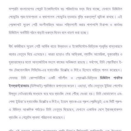
সম্প্রতি বাংলাদেশের পেমেন্ট ইকোসিস্টেম বড় পরিবর্তনের মধ্য দিয়ে যাচ্ছে, যেখানে ডিজিটাল
পেমেন্টের গ্রহণযোগ্যতা ও ক্যাশলেস পেমেন্টের ব্যবহার বৃদ্ধি গুরুত্বপূর্ণ ভূমিকা রাখছে। এই
প্রেক্ষাপটে সুরেশ শেঠি অংশীদারিত্ব আরও শক্তিশালী করার পাশাপাশি নিরাপদ ও কার্যকর
ডিজিটাল অর্থনীতি গঠনে বাড়তি গুরুত্ব দিবেন বলে ধারণা করা হচ্ছে।
দীর্ঘ কর্মজীবনে সুরেশ শেঠি আর্থিক খাতে উদ্ভাবন ও ইকোসিস্টেম-ভিত্তিক প্রবৃদ্ধি বাস্তবায়নে
বহুবার নেতৃত্ব দিয়ে এসেছেন। ভারত ছাড়াও তাঁর আফ্রিকা, ল্যাটিন আমেরিকা, যুক্তরাষ্ট্র ও
যুক্তরাজ্যের মতো আন্তর্জাতিক মহলে কাজের অভিজ্ঞতা রয়েছে। সর্বশেষ, তিনি প্রোটিয়ান ই-
গভ টেকনোলজিস লিমিটেড-এর ম্যানেজিং ডিরেক্টর ও সিইও হিসেবে দায়িত্ব পালন করেছেন।
সেসময় তিনি কোম্পানিটিকে একটি গতিশীল ও প্রোডাক্ট-ভিত্তিক
ডিজিটাল পাবলিক
ইনফ্রাস্ট্রাকচার
(ডিপিআই) প্রতিষ্ঠানে রূপান্তর করেন। এছাড়া, তাঁর নেতৃত্বে ইন্ডিয়া পোস্টের
বিস্তৃত নেটওয়ার্কের মাধ্যমে ঘরে ঘরে ব্যাংকিং সেবা পৌঁছে দেওয়া হয়। তিনি ভোডাফোন এম-
পেসা ইন্ডিয়া’র ম্যানেজিং ডিরেক্টর ও সিইও; ইয়েস ব্যাংক-এর গ্রুপ প্রেসিডেন্ট; এবং সিটি গ্রুপ-
এ বিভিন্ন আঞ্চলিক পর্যায়েও তিনি নেতৃত্ব দিয়েছেন, যেখানে একাধিক দেশে ট্রানজ্যাকশন
ব্যাংকিং ও পেমেন্টস ব্যবসা পরিচালনা করেছেন।