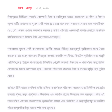
-
নিউজ
-
ডেস্ক
--
১১ মে, ২০২৬
বিশ্বখ্যাত ডিজিটাল পেমেন্টে কোম্পানি ভিসা’র নবনিযুক্ত ভারত, বাংলাদেশ ও দক্ষিণ এশিয়া’র
গ্রুপ কান্ট্রি ম্যানেজার সুরেশ শেঠি আজ (১১ মে) বাংলাদেশ সফরে এসেছেন এবং আগামীকাল
(১২ মে) পর্যন্ত এখানে অবস্থান করবেন। দক্ষিণ এশিয়ার গুরুত্বপূর্ণ বাজারগুলোতে আঞ্চলিক
কার্যক্রমের অংশ হিসেবে তিনি এই সফরে এসেছেন।
সফরকালে সুরেশ শেঠি বাংলাদেশের আর্থিক খাতের বিভিন্ন গুরুত্বপূর্ণ ব্যক্তিদের সাথে বৈঠক
করবেন। যার মধ্যে থাকবেন; নিয়ন্ত্রক সংস্থা, ব্যাংকিং অংশীদার, ফিনটেক প্রতিষ্ঠান এবং মার্চেন্ট
প্রতিনিধিবৃন্দ। বৈঠকে বাংলাদেশের ডিজিটাল পেমেন্ট ব্যবস্থা উন্নয়ন ও পারস্পরিক সহযোগিতা
জোরদারের বিষয়ে আলোচনা হবে। সেসময় তাঁর সঙ্গে থাকবেন ভিসা’র সাবেক কান্ট্রি হেড সন্দীপ
ঘোষ।
বর্তমানে তিনি ভারত ও দক্ষিণ এশিয়ায় ভিসা’র কার্যক্রম পরিচালনা করছেন এবং ডিজিটাল পেমেন্টের
ব্যবহার বৃদ্ধি, নতুন প্রযুক্তি ও উদ্ভাবন এবং আর্থিক খাতের উন্নয়নে কাজ করছেন। তাঁর এই
সফর দক্ষিণ এশিয়ায় বাংলাদেশের ক্রমবর্ধমান চাহিদা এবং ডিজিটাল ও অন্তর্ভুক্তিমূলক অর্থনীতি
গঠনে অগ্রগতির চিত্র আরও স্পষ্ট করে তুলছে।