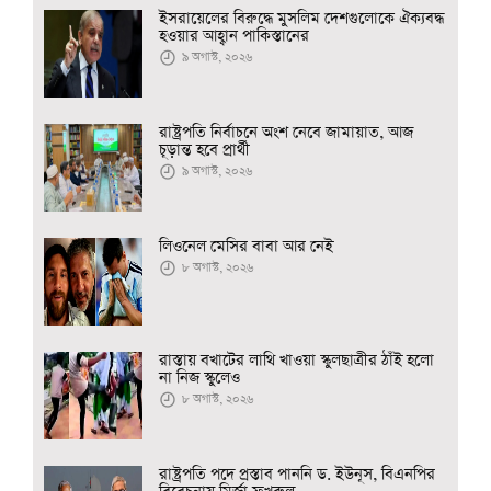
ইসরায়েলের বিরুদ্ধে মুসলিম দেশগুলোকে ঐক্যবদ্ধ
হওয়ার আহ্বান পাকিস্তানের
৯ অগাস্ট, ২০২৬
রাষ্ট্রপতি নির্বাচনে অংশ নেবে জামায়াত, আজ
চূড়ান্ত হবে প্রার্থী
৯ অগাস্ট, ২০২৬
লিওনেল মেসির বাবা আর নেই
৮ অগাস্ট, ২০২৬
রাস্তায় বখাটের লাথি খাওয়া স্কুলছাত্রীর ঠাঁই হলো
না নিজ স্কুলেও
৮ অগাস্ট, ২০২৬
রাষ্ট্রপতি পদে প্রস্তাব পাননি ড. ইউনূস, বিএনপির