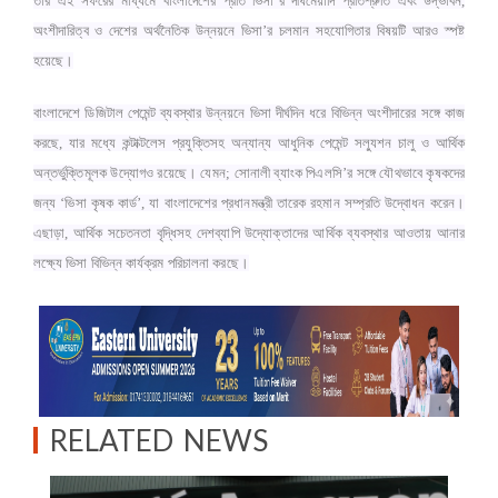
তাঁর এই সফরের মাধ্যমে বাংলাদেশের প্রতি ভিসা’র দীর্ঘমেয়াদি প্রতিশ্রুতি এবং উদ্ভাবন,
অংশীদারিত্ব ও দেশের অর্থনৈতিক উন্নয়নে ভিসা’র চলমান সহযোগিতার বিষয়টি আরও স্পষ্ট
হয়েছে।
বাংলাদেশে ডিজিটাল পেমেন্ট ব্যবস্থার উন্নয়নে ভিসা দীর্ঘদিন ধরে বিভিন্ন অংশীদারের সঙ্গে কাজ
করছে, যার মধ্যে কন্টাক্টলেস প্রযুক্তিসহ অন্যান্য আধুনিক পেমেন্ট সল্যুশন চালু ও আর্থিক
অন্তর্ভুক্তিমূলক উদ্যোগও রয়েছে। যেমন; সোনালী ব্যাংক পিএলসি’র সঙ্গে যৌথভাবে কৃষকদের
জন্য ‘ভিসা কৃষক কার্ড’, যা বাংলাদেশের প্রধানমন্ত্রী তারেক রহমান সম্প্রতি উদ্বোধন করেন।
এছাড়া, আর্থিক সচেতনতা বৃদ্ধিসহ দেশব্যাপি উদ্যোক্তাদের আর্থিক ব্যবস্থার আওতায় আনার
লক্ষ্যে ভিসা বিভিন্ন কার্যক্রম পরিচালনা করছে।
RELATED NEWS