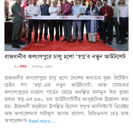
রাজধানীর কল্যাণপুরে চালু হলো ‘স্বপ্ন’র নতুন আউটলেট
By
নিউজ
--
25 May, 2026
রাজধানীর কল্যাণপুরে চালু হলো দেশের অন্যতম বৃহৎ রিটেইল
চেইন শপ ‘স্বপ্ন’-এর নতুন আউটলেট। আজ সোমবার
কল্যাণপুরের নাভানা গার্ডেন রোডে অবস্থিত সানমুন স্টার প্লাজা
ভবনে স্বপ্ন-এর ৯৩০ তম আউটলেটটির আনুষ্ঠানিক উদ্বোধন করা
হয়। উদ্বোধনী অনুষ্ঠানে উপস্থিত ছিলেন স্বপ্ন'র অ্যাসিস্ট্যান্ট ডিরেক্টর
অফ অপারেশনস সাইফুল আলম রাসেল, রিজিওনাল হেড অফ
অপারেশনস
Read more...