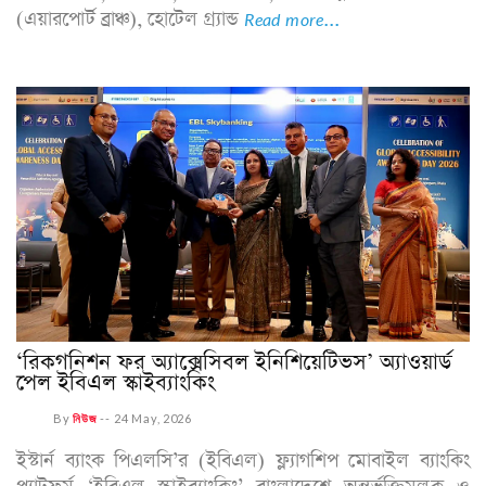
(এয়ারপোর্ট ব্রাঞ্চ), হোটেল গ্র্যান্ড
Read more...
‘রিকগনিশন ফর অ্যাক্সেসিবল ইনিশিয়েটিভস’ অ্যাওয়ার্ড
পেল ইবিএল স্কাইব্যাংকিং
By
নিউজ
--
24 May, 2026
ইস্টার্ন ব্যাংক পিএলসি’র (ইবিএল) ফ্ল্যাগশিপ মোবাইল ব্যাংকিং