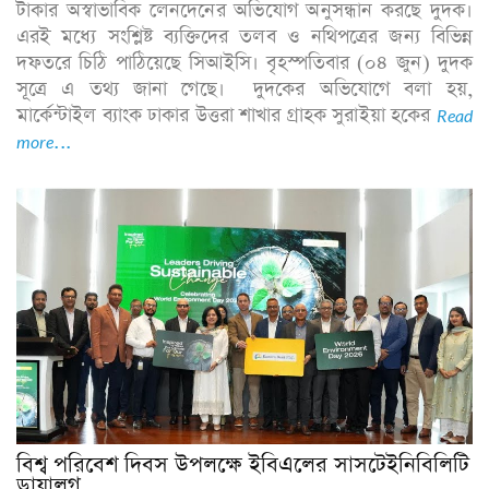
টাকার অস্বাভাবিক লেনদেনের অভিযোগ অনুসন্ধান করছে দুদক।
এরই মধ্যে সংশ্লিষ্ট ব্যক্তিদের তলব ও নথিপত্রের জন্য বিভিন্ন
দফতরে চিঠি পাঠিয়েছে সিআইসি। বৃহস্পতিবার (০৪ জুন) দুদক
সূত্রে এ তথ্য জানা গেছে। দুদকের অভিযোগে বলা হয়,
মার্কেন্টাইল ব্যাংক ঢাকার উত্তরা শাখার গ্রাহক সুরাইয়া হকের
Read
more...
বিশ্ব পরিবেশ দিবস উপলক্ষে ইবিএলের সাসটেইনিবিলিটি
ডায়ালগ