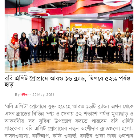
রবি এলিট প্রোগ্রামে আরও ১৬ ব্র্যান্ড, মিলবে ৫২% পর্যন্ত
ছাড়
By
নিউজ
--
25 May, 2026
‘রবি এলিট’ প্রোগ্রামে যুক্ত হয়েছে আরও ১৬টি ব্র্যান্ড। এখন থেকে
এসব ব্র্যান্ডের বিভিন্ন পণ্য ও সেবায় ৫২ শতাংশ পর্যন্ত মূল্যছাড় ও
আকর্ষণীয় সব সুবিধা উপভোগ করতে পারবেন রবি এলিট
গ্রাহকেরা। রবি এলিট প্রোগ্রামের নতুন অংশীদার ব্র্যান্ডগুলো হলো-
বাসনওয়ালা, কার্টআপ, কফি ওয়ার্ল্ড, ক্রাউন প্লাজা ঢাকা গুলশান