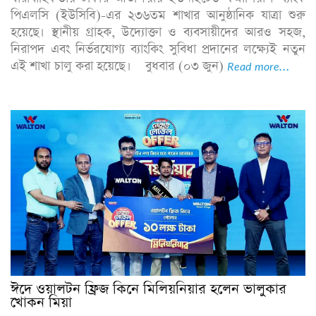
পিএলসি (ইউসিবি)-এর ২৩৬তম শাখার আনুষ্ঠানিক যাত্রা শুরু
হয়েছে। স্থানীয় গ্রাহক, উদ্যোক্তা ও ব্যবসায়ীদের আরও সহজ,
নিরাপদ এবং নির্ভরযোগ্য ব্যাংকিং সুবিধা প্রদানের লক্ষ্যেই নতুন
এই শাখা চালু করা হয়েছে। বুধবার (০৩ জুন)
Read more...
ঈদে ওয়ালটন ফ্রিজ কিনে মিলিয়নিয়ার হলেন ভালুকার
খোকন মিয়া