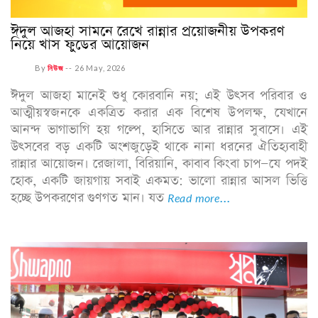
ঈদুল আজহা সামনে রেখে রান্নার প্রয়োজনীয় উপকরণ
নিয়ে খাস ফুডের আয়োজন
By
নিউজ
--
26 May, 2026
ঈদুল আজহা মানেই শুধু কোরবানি নয়; এই উৎসব পরিবার ও
আত্মীয়স্বজনকে একত্রিত করার এক বিশেষ উপলক্ষ, যেখানে
আনন্দ ভাগাভাগি হয় গল্পে, হাসিতে আর রান্নার সুবাসে। এই
উৎসবের বড় একটি অংশজুড়েই থাকে নানা ধরনের ঐতিহ্যবাহী
রান্নার আয়োজন। রেজালা, বিরিয়ানি, কাবাব কিংবা চাপ—যে পদই
হোক, একটি জায়গায় সবাই একমত: ভালো রান্নার আসল ভিত্তি
হচ্ছে উপকরণের গুণগত মান। যত
Read more...