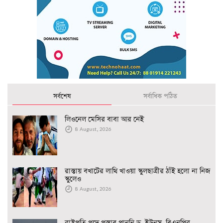
সর্বশেষ
সর্বাধিক পঠিত
লিওনেল মেসির বাবা আর নেই
8 August, 2026
রাস্তায় বখাটের লাথি খাওয়া স্কুলছাত্রীর ঠাঁই হলো না নিজ
স্কুলেও
8 August, 2026
রাষ্ট্রপতি পদে প্রস্তাব পাননি ড. ইউনূস, বিএনপির