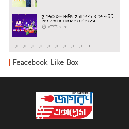
দেশজুড়ে কেনাকাটায় সেরা অফার ও ডিসকাউন্ট
নিয়ে এলো দারাজ ৮.৮ গ্রেট ৮ সেল
৬ অগাস্ট, ২০২৬
-->
-->
-->
-->
-->
-->
-->
-->
-->
-->
Feacebook Like Box