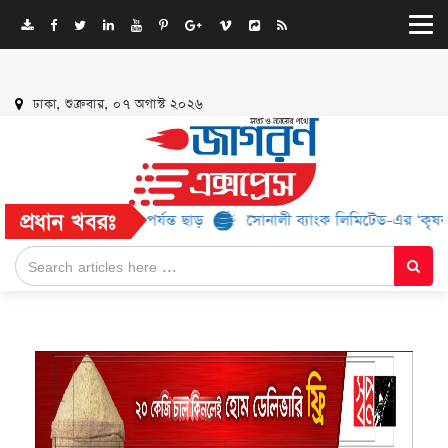
ঢাকা, শুক্রবার, ০৭ অগাস্ট ২০২৬
প্রধান খবরঃ
ন্ড, মিলবে ৫২% পর্যন্ত ছাড়
সোনালী ব্যাংক লিমিটেড-এর ‘কৃষক কার্ড’ কর