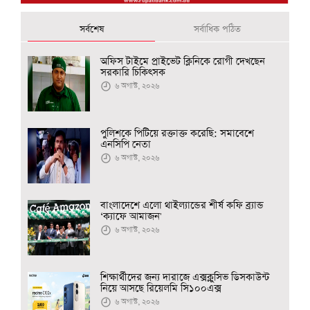
সর্বশেষ
সর্বাধিক পঠিত
অফিস টাইমে প্রাইভেট ক্লিনিকে রোগী দেখছেন
সরকারি চিকিৎসক
৬ অগাস্ট, ২০২৬
পুলিশকে পিটিয়ে রক্তাক্ত করেছি: সমাবেশে
এনসিপি নেতা
৬ অগাস্ট, ২০২৬
বাংলাদেশে এলো থাইল্যান্ডের শীর্ষ কফি ব্র্যান্ড
‘ক্যাফে আমাজন'
৬ অগাস্ট, ২০২৬
শিক্ষার্থীদের জন্য দারাজে এক্সক্লুসিভ ডিসকাউন্ট
নিয়ে আসছে রিয়েলমি সি১০০এক্স
৬ অগাস্ট, ২০২৬