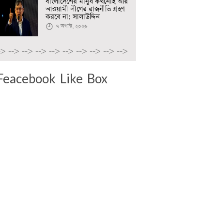
বাংলাদেশের মানুষ কখনোই আর
আওয়ামী লীগের রাজনীতি গ্রহণ
করবে না: সালাউদ্দিন
৭ অগাস্ট, ২০২৬
->
-->
-->
-->
-->
-->
-->
-->
-->
-->
Feacebook Like Box