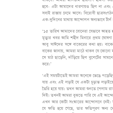
থাকবে। আমরা জানতাম ছাত্রলীগ হামলা করবে
হবে- এটা আমাদের ধারণায়ও ছিল না এবং এ
সবাই রাস্তায় নেমে আসে। বিরোধী ছাত্রসংগ
এক-দুদিনের মাথায় আন্দোলন অন্যভাবে টার্ন 
‘১৫ তারিখ আমাদের বোনেরা যেভাবে আহত হ
মৃত্যুর খবর আমি শহীদ মিনারে প্রথম ঘো
আবু সাঈদের সঙ্গে বাকেরের কথা হয়। বাক
বাকের জানায়, আমরা মাঠে থাকব যে কোনো মূ
সে মাঠ ছাড়েনি, দাঁড়িয়ে ছিল বুলেটের সাম
করে।’
‘এই সময়টাতেই আমরা অনেকে ভেঙে পড়েছিলাম। 
যায় এবং এই লড়াই যে একটা চূড়ান্ত লড়াই
তৈরি হয়ে যায়। তখন আমরা শুনতে পেলাম রাত 
দিই। তখনই আমরা বুঝতে পারি যে এই আন্দোল
এখন আর কোটা সংস্কারের আন্দোলনে নেই। যদ
যে ক্ষতি হয়ে গেছে, তার ক্ষতিপূরণ অন্