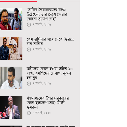
‘সাকিব স্বৈরাচারদের মঞ্চে
উঠেছেন, তার দেশে ফেরার
কোনো সুযোগ নেই’
৭ অগাস্ট, ২০২৬
শেখ হাসিনার সঙ্গে দেশে ফিরতে
চান সাকিব
৭ অগাস্ট, ২০২৬
মন্ত্রীদের বেতন হওয়া উচিত ১০
লাখ, এমপিদের ৫ লাখ: নুরুল
হক নুর
৭ অগাস্ট, ২০২৬
গণমাধ্যমের উপর সরকারের
কোন হস্তক্ষেপ নেই: মীর্জা
ফখরুল
৭ অগাস্ট, ২০২৬