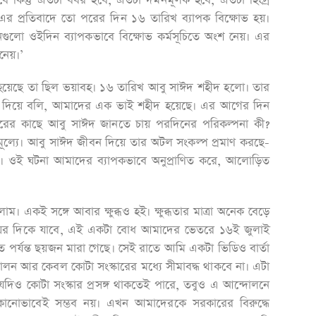
 কিন্তু এতটা বর্বর হবে, এতটা দমনমূলক হবে, এতটা হিংস্র
র প্রতিবাদে তো পরের দিন ১৬ তারিখ ব্যাপক বিক্ষোভ হয়।
ঠনগুলো ওইদিন ব্যাপকভাবে বিক্ষোভ কর্মসূচিতে অংশ নেয়। এর
নেয়।’
য়েছে তা ছিল ভয়াবহ। ১৬ তারিখ আবু সাঈদ শহীদ হলো। তার
ষণা দিয়ে বলি, আমাদের এক ভাই শহীদ হয়েছে। এর আগের দিন
েরের কাছে আবু সাঈদ জানতে চায় পরদিনের পরিকল্পনা কী?
ল্যে। আবু সাঈদ জীবন দিয়ে তার অটল সংকল্প প্রমাণ করছে-
নে। ওই ঘটনা আমাদের ব্যাপকভাবে অনুপ্রাণিত করে, আলোড়িত
একই সঙ্গে আবার ক্ষুব্ধও হই। ক্ষুব্ধতার মাত্রা অনেক বেড়ে
য়ের দিকে যাবে, এই একটা বোধ আমাদের ভেতরে ১৬ই জুলাই
পর্যন্ত ছয়জন মারা গেছে। সেই রাতে আমি একটা ভিডিও বার্তা
ন আর কেবল কোটা সংস্কারের মধ্যে সীমাবদ্ধ থাকবে না। এটা
িও কোটা সংস্কার প্রসঙ্গ থাকতেই পারে, তবুও এ আন্দোলনে
য কোনোভাবেই সম্ভব নয়। এখন আমাদেরকে সরকারের বিরুদ্ধে