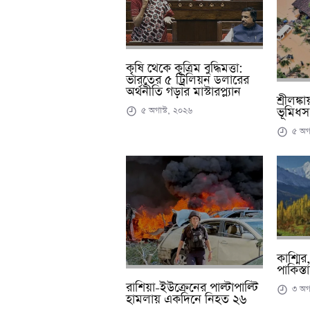
কৃষি থেকে কৃত্রিম বুদ্ধিমত্তা:
ভারতের ৫ ট্রিলিয়ন ডলারের
অর্থনীতি গড়ার মাস্টারপ্ল্যান
শ্রীলঙ্
৫ অগাস্ট, ২০২৬
ভূমিধস,
৫ অগা
কাশ্মির
পাকিস্ত
রাশিয়া-ইউক্রেনের পাল্টাপাল্টি
৩ অগা
হামলায় একদিনে নিহত ২৬