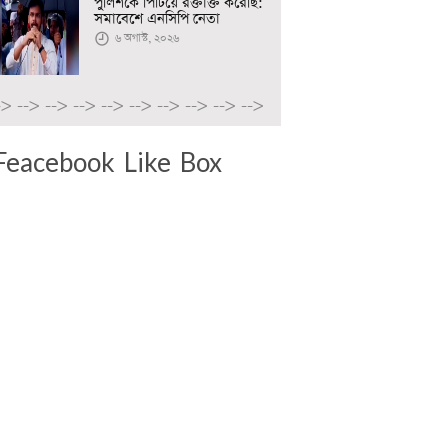
পুলিশকে পিটিয়ে রক্তাক্ত করেছি:
সমাবেশে এনসিপি নেতা
৬ অগাস্ট, ২০২৬
->
-->
-->
-->
-->
-->
-->
-->
-->
-->
Feacebook Like Box