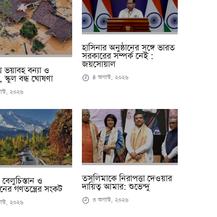
হাসিনার অনুষ্ঠানের সঙ্গে ভারত
সরকারের সম্পর্ক নেই :
জয়সোয়াল
কায় ভয়াবহ বন্যা ও
 স্কুল বন্ধ ঘোষণা
৪ অগাস্ট, ২০২৬
স্ট, ২০২৬
তসলিমাকে নিরাপত্তা দেওয়ার
, বেলুচিস্তান ও
দায়িত্ব আমার: শুভেন্দু
ানের গণতন্ত্রের সংকট
৩ অগাস্ট, ২০২৬
স্ট, ২০২৬