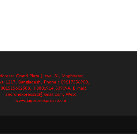
ddress: Grand Plaza (Level-3), Moghbazar,
ka-1217, Bangladesh. Phone : 09617356900,
801515602588, +8801914-539094. E-mail:
jagoronexpress20@gmail.com, Web:
www.jagoronexpress.com
গোপনীয়তা নীতি
শর্তাবলী
বিজ্ঞাপন
যোগাযোগ