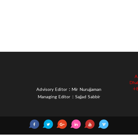
A
Dha
+8
Advisory Editor : Mir Nurujjaman
Managing Editor : Sajjad Sabbir
served 2019
আমাদের সম্পর্কে