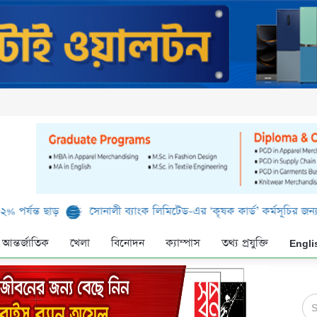
ছাড়
সোনালী ব্যাংক লিমিটেড-এর ‘কৃষক কার্ড’ কর্মসূচির জন্য সুরক্ষিত 
আন্তর্জাতিক
খেলা
বিনোদন
ক্যাম্পাস
তথ্য প্রযুক্তি
Engli