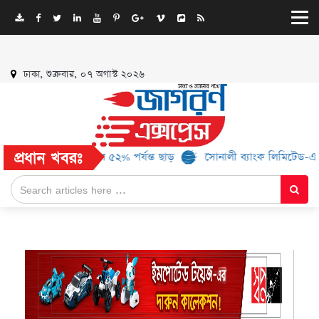
ঢাকা, শুক্রবার, ০৭ অগাস্ট ২০২৬
প্রধান খবরঃ
১৬ ব্র্যান্ড, মিলবে ৫২% পর্যন্ত ছাড়
সোনালী ব্যাংক লিমিটেড-এর ‘কৃষক 