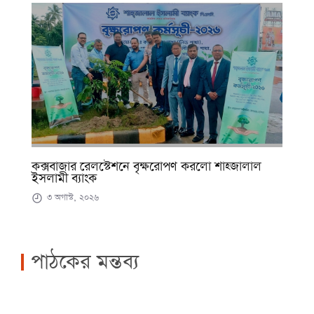
কক্সবাজার রেলস্টেশনে বৃক্ষরোপণ করলো শাহ্জালাল
ইসলামী ব্যাংক
৩ অগাস্ট, ২০২৬
পাঠকের মন্তব্য