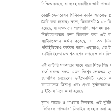
নিশ্চিত করবে, যা ব্যবহারকারীকে ভারী পাওয়া
নেক্সট-জেনারেশন সিলিকন-কার্বন অ্যানোড প্র
তৈরি করা হয়েছে। ফলে, ডিভাইসটি ৯.০৮ মিল
হয়েছে, যা সক্ষমতার পাশাপাশি, আরামদায়ক এর
নির্ভরযোগ্যতার জন্য ডিজাইন করা এই ব্যা
সার্টিফিকেশন অর্জন করেছে, যা –৩০ ডিগ
পরিস্থিতিতেও কার্যকর থাকে। এছাড়াও, এর ইন্
ব্যাটারি হেলথ ৮০ শতাংশের ওপরে থাকার নিশ
এই ব্যাটারি সক্ষমতার সাথে পাল্লা দিতে পি৪
চার্জ করতে সক্ষম এমন বিশ্বের দ্রুততম ২
ফ্ল্যাগশিপ লেভেলের ডাইমেনসিটি ৭৪০০ আল
অ্যামোলেড ডিসপ্লে এবং প্রখর সূর্যালোকেও 
ব্রাইটনেস নিয়ে আসা হয়েছে।
ফ্ল্যাশ অরেঞ্জ ও পাওয়ার সিলভার, এই দু
‘ভিজিবল পাওয়ার’ ডিজাইন ব্যবহার করা হয়েছে