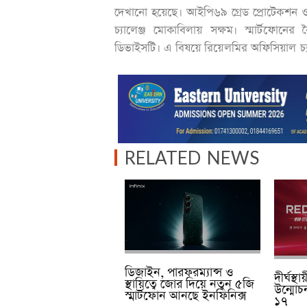
দেখানো হয়েছে। আইপি৬৯ গ্রেড প্রোটেকশন ও
চ্যালেঞ্জ মোকাবিলায় সক্ষম। স্মার্টফোনের ব
ডিভাইসটি। এ বিষয়ে রিয়েলমির অফিসিয়াল চ্য
RELATED NEWS
ডিজাইন, পারফরম্যান্স ও
দীর্ঘস্থ
স্থায়িত্বে জোর দিয়ে নতুন ৫জি
উন্মোচ
স্মার্টফোন আনছে ইনফিনিক্স
১৭