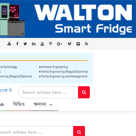
ড-এর ‘কৃষক কার্ড’ কর্মসূচির জন্য সুরক্ষিত সংযোগ প্রদান করছে এক্সেনটেক
sh
ভিডিও
অন্যান্য