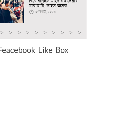
বিয়ে বাড়িতে মাংস কম দেয়ায়
মারামারি, আহত অনেক
৮ অগাস্ট, ২০২৬
->
-->
-->
-->
-->
-->
-->
-->
-->
-->
Feacebook Like Box