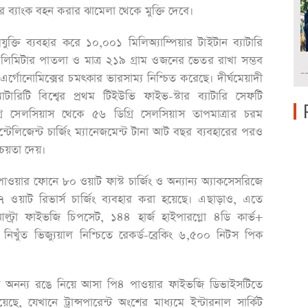
র ব্যাংক বহন করার ঝামেলা থেকে মুক্তি দেবে।
যুক্তি ব্যবহার করে ১০,০০১ মিলিঅ্যাম্পিয়ার টাইটান ব্যাটারি
িমিটার পাতলা ও মাত্র ২১৯ গ্রাম ওজনের ভেতর রাখা সম্ভব
-
্গোনোমিক্সের চমৎকার ভারসাম্য নিশ্চিত করেছে। দীর্ঘমেয়াদী
টারিটি বিশ্বের প্রথম টিইউভি ফাইভ-স্টার ব্যাটারি সেফটি
্রি সেলসিয়াস থেকে ৫৬ ডিগ্রি সেলসিয়াস তাপমাত্রার চরম
টেলিজেন্ট চার্জিং ম্যানেজমেন্ট টানা আট বছর ব্যবহারের পরও
্চয়তা দেয়।
 পাওয়ার ফোনে ৮০ ওয়াট ফাস্ট চার্জিং ও অন্যান্য অ্যাকসেসরিজে
৭ ওয়াট রিভার্স চার্জিং ব্যবহার করা হয়েছে। এছাড়াও, এতে
্ট্রা ফাইভজি চিপসেট, ১৪৪ হার্জ হাইপারগ্লো ৪ডি কার্ভ+
নিখুঁত ভিজ্যুয়াল নিশ্চিতে রেকর্ড-ব্রেকিং ৬,৫০০ নিটস পিক
ইটি অনন্য রঙে নিয়ে আসা পি৪ পাওয়ার ফাইভজি ডিভাইসটিতে
, যেখানে ট্রান্সপারেন্ট অংশের মাধ্যমে ইন্টারনাল সার্কিট