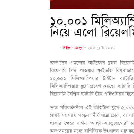
১০,০০১ মিলিঅ্যাম্প
নিয়ে এলো রিয়েল
-
নিউজ
-
ডেস্ক
--
২৯ জানুয়ারী, ২০২৬
তরুণদের পছন্দের স্মার্টফোন ব্র্যান্ড রিয
রিয়েলমি পি৪ পাওয়ার ফাইভজি বিশ্ববাজার
১০,০০১ মিলিঅ্যাম্পিয়ার টাইটান ব্যাট
মিলিঅ্যাম্পিয়ার যুগে প্রবেশ করছে। ব্যাটারি নিয়
রিয়েলমি বৈশ্বিক ব্যাটারি টেক পাইওনিয়র হি
দ্রুত পরিবর্তনশীল এই ডিজিটাল যুগে ৫,০০০ ম
প্রায়ই সমস্যায় পড়েন। দীর্ঘ যাত্রা হোক, বা ল
থাকার ক্ষেত্রে এখন ‘আল্ট্রা-অ্যান্ডুরেন্স
অল্পসময়ের মধ্যে বাণিজ্যিক উৎপাদন শুরু ক