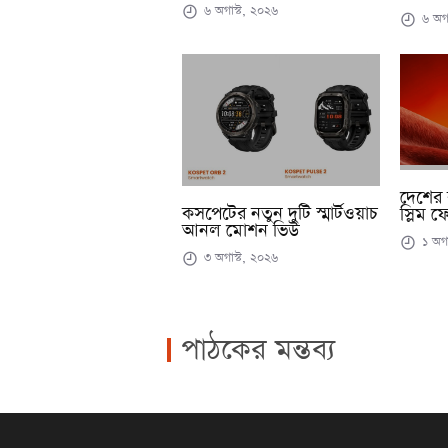
৬ অগাস্ট, ২০২৬
৬ অগা
দেশের 
কসপেটের নতুন দুটি স্মার্টওয়াচ
স্লিম ফ
আনল মোশন ভিউ
১ অগা
৩ অগাস্ট, ২০২৬
পাঠকের মন্তব্য