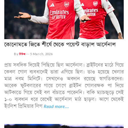
কোনোমতে জিতে শীর্ষে থেকে পয়েন্ট বাড়াল আর্সেনাল
By
নিউজ
--
5 March, 2026
প্রায় সবদিক দিয়েই পিছিয়ে ছিল আর্সেনাল। ব্রাইটনের মাঠে গিয়ে
কেবল গোল ব্যবধানেই তারা এগিয়ে ছিল। তাও হয়েছে খেলার
মাত্র নবম মিনিটে। সেখানেও অবদান রয়েছে স্বাগতিকদের।
আরেক ফুটবলারের গায়ে লেগে ব্রাইটন গোলরক্ষক পা দিয়ে
আটকাতে গিয়ে সেই বল বাঁচাতে পারেননি। বাকি ম্যাচজুড়ে সেই
১-০ ব্যবধান ধরে রেখেই আর্সেনাল মাঠ ছাড়ল। আগে থেকেই
ইংলিশ প্রিমিয়ার লিগ
Read more...