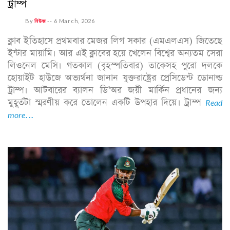
ট্রাম্প
By
নিউজ
--
6 March, 2026
ক্লাব ইতিহাসে প্রথমবার মেজর লিগ সকার (এমএলএস) জিতেছে
ইন্টার মায়ামি। আর এই ক্লাবের হয়ে খেলেন বিশ্বের অন্যতম সেরা
লিওনেল মেসি। গতকাল (বৃহস্পতিবার) তাকেসহ পুরো দলকে
হোয়াইট হাউজে অভ্যর্থনা জানান যুক্তরাষ্ট্রের প্রেসিডেন্ট ডোনাল্ড
ট্রাম্প। আটবারের ব্যালন ডি’অর জয়ী মার্কিন প্রধানের জন্য
মুহূর্তটা স্মরণীয় করে তোলেন একটি উপহার দিয়ে। ট্রাম্প
Read
more...