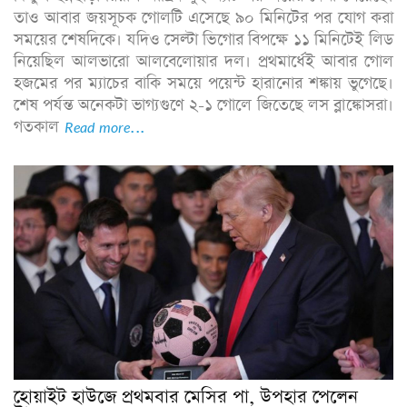
তাও আবার জয়সূচক গোলটি এসেছে ৯০ মিনিটের পর যোগ করা
সময়ের শেষদিকে। যদিও সেল্টা ভিগোর বিপক্ষে ১১ মিনিটেই লিড
নিয়েছিল আলভারো আলবেলোয়ার দল। প্রথমার্ধেই আবার গোল
হজমের পর ম্যাচের বাকি সময়ে পয়েন্ট হারানোর শঙ্কায় ভুগেছে।
শেষ পর্যন্ত অনেকটা ভাগ্যগুণে ২-১ গোলে জিতেছে লস ব্লাঙ্কোসরা।
গতকাল
Read more...
হোয়াইট হাউজে প্রথমবার মেসির পা, উপহার পেলেন