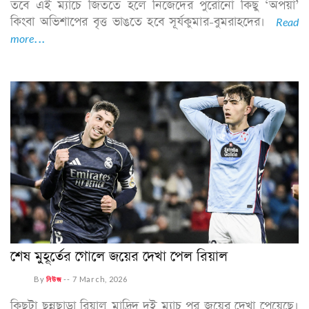
তবে এই ম্যাচে জিততে হলে নিজেদের পুরোনো কিছু ‘অপয়া’
কিংবা অভিশাপের বৃত্ত ভাঙতে হবে সূর্যকুমার-বুমরাহদের।
Read
more...
শেষ মুহূর্তের গোলে জয়ের দেখা পেল রিয়াল
By
নিউজ
--
7 March, 2026
কিছুটা ছন্নছাড়া রিয়াল মাদ্রিদ দুই ম্যাচ পর জয়ের দেখা পেয়েছে।