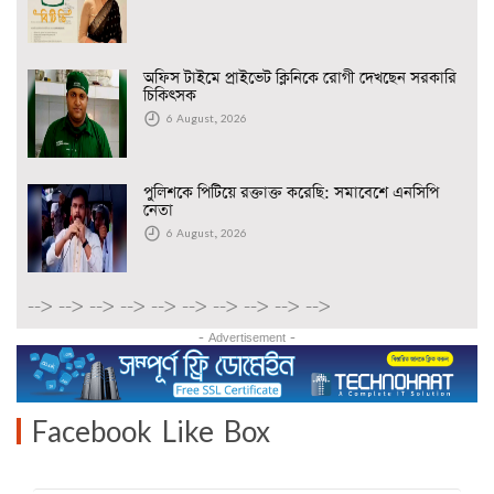
অফিস টাইমে প্রাইভেট ক্লিনিকে রোগী দেখছেন সরকারি
চিকিৎসক
6 August, 2026
পুলিশকে পিটিয়ে রক্তাক্ত করেছি: সমাবেশে এনসিপি
নেতা
6 August, 2026
-->
-->
-->
-->
-->
-->
-->
-->
-->
-->
- Advertisement -
Facebook Like Box