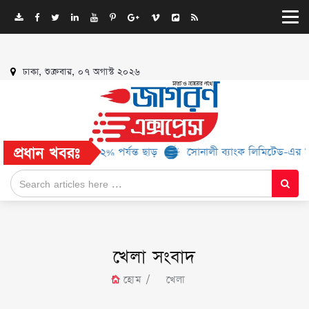
ঢাকা, শুক্রবার, ০৭ অগাস্ট ২০২৬
প্রধান খবরঃ
, মিলবে ৫২% পর্যন্ত ছাড়
সোনালী ব্যাংক লিমিটেড-এর ‘কৃষক কার্ড’ কর্মস
খেলা সংবাদ
হোম
খেলা