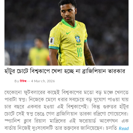
হাঁটুর চোটে বিশ্বকাপে খেলা হচ্ছে না ব্রাজিলিয়ান তারকার
By
নিউজ
--
4 March, 2026
যেকোনো ফুটবলারের কাছেই বিশ্বকাপের মতো বড় মঞ্চে খেলতে
পারাটা স্বপ্ন। নিজেকে মেলে ধরার সবচেয়ে বড় সুযোগ পাওয়া যায়
চার বছরে একবার হওয়া এই বিশ্বকাপেই। কিন্তু গুরুতর হাঁটুর
চোটে সেই স্বপ্ন ভেঙে গেল ব্রাজিলিয়ান তারকা রদ্রিগো গোয়েসের।
স্প্যানিশ ক্লাব রিয়াল মাদ্রিদের এই ফরোয়ার্ড আবেগঘন এক
বার্তায় নিজেই দুঃসংবাদটি তার ভক্তদের জানিয়েছেন। চলতি
Read