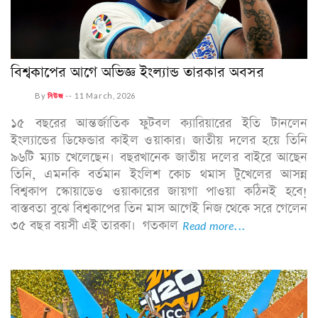
বিশ্বকাপের আগে অভিজ্ঞ ইংল্যান্ড তারকার অবসর
By
নিউজ
--
11 March, 2026
১৫ বছরের আন্তর্জাতিক ফুটবল ক্যারিয়ারের ইতি টানলেন
ইংল্যান্ডের ডিফেন্ডার কাইল ওয়াকার। জাতীয় দলের হয়ে তিনি
৯৬টি ম্যাচ খেলেছেন। বছরখানেক জাতীয় দলের বাইরে আছেন
তিনি, এমনকি বর্তমান ইংলিশ কোচ থমাস টুখেলের আসন্ন
বিশ্বকাপ স্কোয়াডেও ওয়াকারের জায়গা পাওয়া কঠিনই হবে!
বাস্তবতা বুঝে বিশ্বকাপের তিন মাস আগেই নিজ থেকে সরে গেলেন
৩৫ বছর বয়সী এই তারকা। গতকাল
Read more...