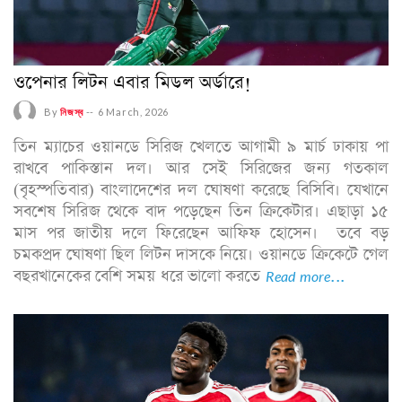
ওপেনার লিটন এবার মিডল অর্ডারে!
By
নিজস্ব
--
6 March, 2026
তিন ম্যাচের ওয়ানডে সিরিজ খেলতে আগামী ৯ মার্চ ঢাকায় পা
রাখবে পাকিস্তান দল। আর সেই সিরিজের জন্য গতকাল
(বৃহস্পতিবার) বাংলাদেশের দল ঘোষণা করেছে বিসিবি। যেখানে
সবশেষ সিরিজ থেকে বাদ পড়েছেন তিন ক্রিকেটার। এছাড়া ১৫
মাস পর জাতীয় দলে ফিরেছেন আফিফ হোসেন। তবে বড়
চমকপ্রদ ঘোষণা ছিল লিটন দাসকে নিয়ে। ওয়ানডে ক্রিকেটে গেল
বছরখানেকের বেশি সময় ধরে ভালো করতে
Read more...