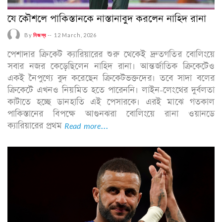
যে কৌশলে পাকিস্তানকে নাস্তানাবুদ করলেন নাহিদ রানা
By
নিজস্ব
--
12 March, 2026
পেশাদার ক্রিকেট ক্যারিয়ারের শুরু থেকেই দ্রুতগতির বোলিংয়ে
সবার নজর কেড়েছিলেন নাহিদ রানা। আন্তর্জাতিক ক্রিকেটেও
একই নৈপুণ্যে বুদ করেছেন ক্রিকেটভক্তদের। তবে সাদা বলের
ক্রিকেটে এখনও নিয়মিত হতে পারেননি। লাইন-লেংথের দুর্বলতা
কাটাতে হচ্ছে ডানহাতি এই পেসারকে। এরই মাঝে গতকাল
পাকিস্তানের বিপক্ষে আগুনঝরা বোলিংয়ে রানা ওয়ানডে
ক্যারিয়ারের প্রথম
Read more...