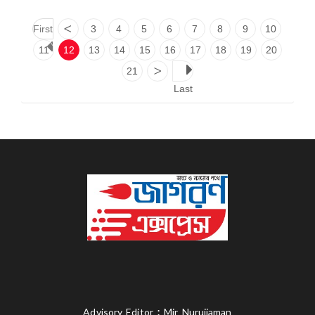
First
<
3
4
5
6
7
8
9
10
11
12
13
14
15
16
17
18
19
20
21
>
Last
Advisory Editor : Mir Nurujjaman