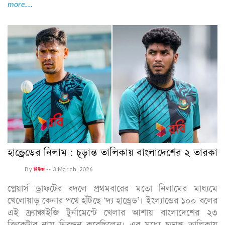
more...
হান্ড্রেডের নিলাম : চূড়ান্ত তালিকায় বাংলাদেশের ২ তারকা
By
নিউজ
--
3 March, 2026
প্লেয়ার্স ড্রাফটের বদলে প্রথমবারের মতো নিলামের মাধ্যমে
খেলোয়াড় কেনার পথে হাঁটছে ‘দ্য হান্ড্রেড’। ইংল্যান্ডের ১০০ বলের
এই ফ্র্যাঞ্চাইজি টুর্নামেন্টে খেলার আশায় বাংলাদেশের ২৩