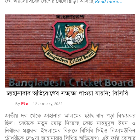
জন অ্যাসোসিয়েট দেশের খেলোয়াড়। আসছে
Read more...
জাহানারার অভিযোগের সত্যতা পাওয়া যায়নি: বিসিবি
By
নিউজ
--
12 January, 2022
জাতীয় দল থেকে জাহানারা আলমের হঠাৎ বাদ পড়া বিস্ময়কর
ছিল। সেটাকে নতুন মোড় দিয়েছে কোচ মাহমুদুল ইমন ও
নির্বাচক মঞ্জুরুল ইসলামের বিরুদ্ধে বিসিবি সিইও নিজামউদ্দিন
চৌধুরীকে দেওয়া জাহানারার লিখিত অভিযোগ। এই ফাস্ট বোলার