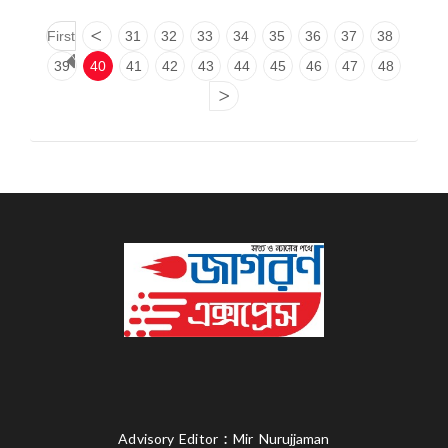
First
<
31
32
33
34
35
36
37
38
39
40
41
42
43
44
45
46
47
48
>
Advisory Editor : Mir Nurujjaman