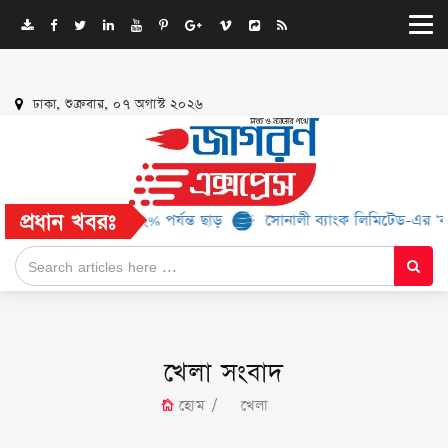
ঢাকা, শুক্রবার, ০৭ অগাস্ট ২০২৬
প্রধান খবরঃ
 মিলবে ৫২% পর্যন্ত ছাড়
সোনালী ব্যাংক লিমিটেড-এর ‘কৃষক কার্ড’ কর্মসূ
খেলা সংবাদ
হোম
খেলা