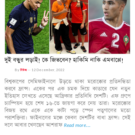
দুই বন্ধুর লড়াই! কে জিতবেন? হাকিমি নাকি এমবাপ্পে!
By
নিউজ
--
12 December, 2022
বিশ্বকাপের সেমিফাইনালে উড়তে থাকা মরোক্কোর প্রতিদন্ধিতা
করবে ফ্রান্স। একের পর এক চমক দিয়ে কাতারে যেন নতুন
ইতিহাস লেখতে এসেছে আফ্রিকার প্রতিনিধি দেশটি। এফ গ্রুপে
চ্যাম্পিয়ন হয়ে শেষ ১৬-তে জায়গা করে নেয় তারা। মরোক্কোর
বিজয় রথে একে একে কাটা পড়ে স্পেন পতুগালের মতো
পরাশক্তিরা। ফাইনালের মঞ্চে কেবল দেশটির বাধা ফ্রান্স। সেই
দলে আবার খেলছেন আশরাফ
Read more...