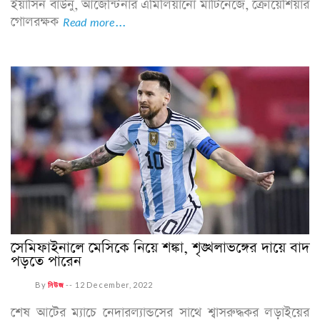
ইয়াসিন বাউনু, আর্জেন্টিনার এমিলিয়ানো মার্টিনেজে, ক্রোয়েশিয়ার
গোলরক্ষক
Read more...
সেমিফাইনালে মেসিকে নিয়ে শঙ্কা, শৃঙ্খলাভঙ্গের দায়ে বাদ
পড়তে পারেন
By
নিউজ
--
12 December, 2022
শেষ আটের ম্যাচে নেদারল্যান্ডসের সাথে শ্বাসরুদ্ধকর লড়াইয়ের