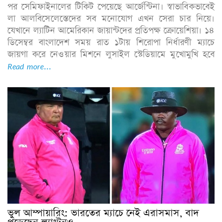
পর সেমিফাইনালের টিকিট পেয়েছে আর্জেন্টিনা। স্বাভাবিকভাবেই
লা আলবিসেলেস্তেদের সব মনোযোগ এখন সেরা চার নিয়ে।
যেখানে ল্যাটিন আমেরিকান জায়ান্টদের প্রতিপক্ষ ক্রোয়েশিয়া। ১৪
ডিসেম্বর বাংলাদেশ সময় রাত ১টায় শিরোপা নির্ধারণী ম্যাচে
জায়গা করে নেওয়ার মিশনে লুসাইল স্টেডিয়ামে মুখোমুখি হবে
Read more...
ভুল আম্পায়ারিং: ভারতের ম্যাচে নেই এরাসমাস, বাদ