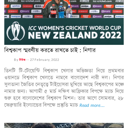
বিশ্বকাপ স্মরণীয় করতে রাখতে চাই : নিগার
By
নিউজ
--
27 February, 2022
তিনটি টি-টোয়েন্টি বিশ্বকাপ খেলার অভিজ্ঞতা নিয়ে প্রথমবার
ওয়ানডে বিশ্বকাপ খেলতে নামবে বাংলাদেশ নারী দল। নিগার
সুলতানা জৈতির নেতৃত্বে টাইগ্রেসরা মুখিয়ে আছে বিশ্বকাপের মঞ্চে
নামার জন্য। আগামী ৫ মার্চ দক্ষিণ আফ্রিকার বিপক্ষে ম্যাচ দিয়ে
শুরু হবে বাংলাদেশের বিশ্বকাপ মিশন। তার আগে সোমবার, ২৮
ফেব্রুয়ারি ইংল্যান্ডের বিপক্ষে প্রস্তুতি ম্যাচ
Read more...