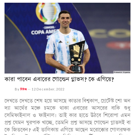
কারা পাবেন এবারের গোল্ডেন গ্লাভস? কে এগিয়ে?
By
নিউজ
--
12 December, 2022
দেখতে দেখতে শেষ হয়ে আসছে কাতার বিশ্বকাপ, গ্রেটেস্ট শো অন
দ্যা আর্থের মঞ্চে চমকে থাকা এবারের আসরের বাকি শুধু
সেমিফাইনাল ও ফাইনাল। তাই কার হাতে উঠবে শিরোপা এমন
প্রশ্ন যেমন ঘুরপাক খাচ্ছে, তেমনি প্রশ্ন আসছে গোল্ডেন গ্লাভসই বা
কে জিতবেন? এই তালিকায় এগিয়ে আছেন মরোক্কোর গোলরক্ষক