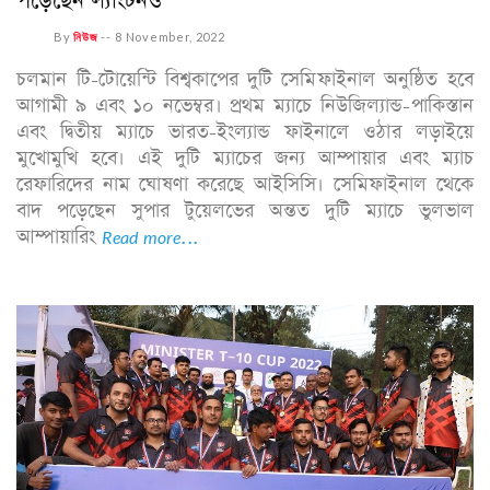
পড়েছেন ল্যাংটনও
By
নিউজ
--
8 November, 2022
চলমান টি-টোয়েন্টি বিশ্বকাপের দুটি সেমিফাইনাল অনুষ্ঠিত হবে
আগামী ৯ এবং ১০ নভেম্বর। প্রথম ম্যাচে নিউজিল্যান্ড-পাকিস্তান
এবং দ্বিতীয় ম্যাচে ভারত-ইংল্যান্ড ফাইনালে ওঠার লড়াইয়ে
মুখোমুখি হবে। এই দুটি ম্যাচের জন্য আম্পায়ার এবং ম্যাচ
রেফারিদের নাম ঘোষণা করেছে আইসিসি। সেমিফাইনাল থেকে
বাদ পড়েছেন সুপার টুয়েলভের অন্তত দুটি ম্যাচে ভুলভাল
আম্পায়ারিং
Read more...