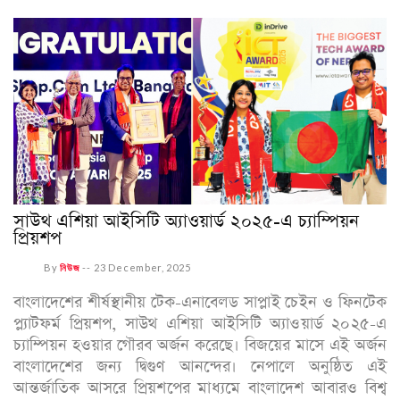
সাউথ এশিয়া আইসিটি অ্যাওয়ার্ড ২০২৫-এ চ্যাম্পিয়ন
প্রিয়শপ
By
নিউজ
--
23 December, 2025
বাংলাদেশের শীর্ষস্থানীয় টেক-এনাবেলড সাপ্লাই চেইন ও ফিনটেক
প্ল্যাটফর্ম প্রিয়শপ, সাউথ এশিয়া আইসিটি অ্যাওয়ার্ড ২০২৫-এ
চ্যাম্পিয়ন হওয়ার গৌরব অর্জন করেছে। বিজয়ের মাসে এই অর্জন
বাংলাদেশের জন্য দ্বিগুণ আনন্দের। নেপালে অনুষ্ঠিত এই
আন্তর্জাতিক আসরে প্রিয়শপের মাধ্যমে বাংলাদেশ আবারও বিশ্ব