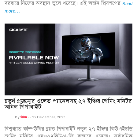
দরবারে নিজের অবস্থান তুলে ধরেছে। এই অর্জন প্রিয়শপের
Read
more...
চতুর্থ প্রজন্মের ওলেড প্যানেলসহ ২৭ ইঞ্চির গেমিং মনিটর
আনল গিগাবাইট
By
নিউজ
--
22 December, 2025
বিশ্বখ্যাত কম্পিউটার ব্র্যান্ড গিগাবাইট নতুন ২৭ ইঞ্চির কিউএইচডি
গেমিং মনিটর এমও২৭কিউ২৮জি বাজারে এনেছে। সর্বাধুনিক