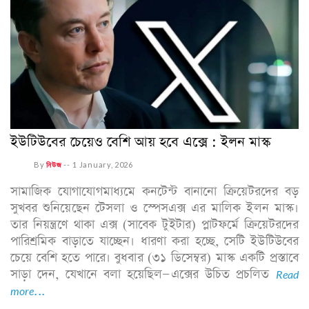
ইউটিউবের চেয়েও বেশি আয় হবে এক্সে : ইলন মাস্ক
By
নিউজ
--
1 January, 2026
সামাজিক যোগাযোগমাধ্যমে কনটেন্ট বানানো ক্রিয়েটরদের বড়
সুখবর শুনিয়েছেন টেসলা ও স্পেসএক্স এর মালিক ইলন মাস্ক।
তার নিয়ন্ত্রণে থাকা এক্স (সাবেক টুইটার) প্লাটফর্মে ক্রিয়েটরদের
পারিশ্রমিক বাড়াতে যাচ্ছেন। ধারণা করা হচ্ছে, সেটি ইউটিউবের
চেয়ে বেশি হতে পারে। বুধবার (৩১ ডিসেম্বর) মাস্ক একটি প্রস্তাবে
সাড়া দেন, যেখানে বলা হয়েছিল—এক্সের উচিত প্রচলিত
Read
more...