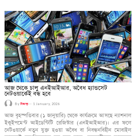
আজ থেকে চালু এনইআইআর, অবৈধ হ্যান্ডসেট
নেটওয়ার্কেই বন্ধ হবে
By
নিজস্ব
--
1 January, 2026
আজ বৃহস্পতিবার (১ জানুয়ারি) থেকে কার্যক্রমে আসছে ন্যাশনাল
ইকুইপমেন্ট আইডেন্টিটি রেজিস্টার (এনইআইআর)। এর ফলে
নেটওয়ার্কে নতুন যুক্ত হওয়া অবৈধ বা নিবন্ধনবিহীন মোবাইল