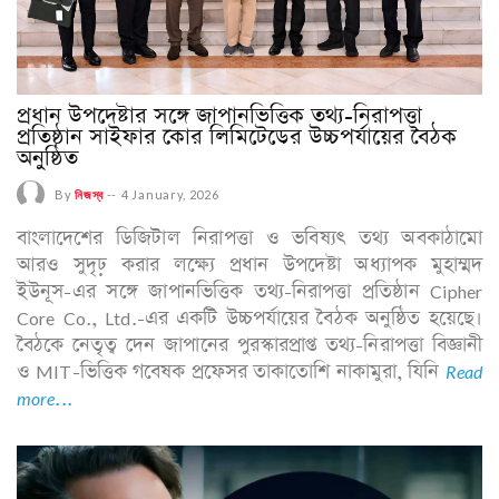
প্রধান উপদেষ্টার সঙ্গে জাপানভিত্তিক তথ্য-নিরাপত্তা
প্রতিষ্ঠান সাইফার কোর লিমিটেডের উচ্চপর্যায়ের বৈঠক
অনুষ্ঠিত
By
নিজস্ব
--
4 January, 2026
বাংলাদেশের ডিজিটাল নিরাপত্তা ও ভবিষ্যৎ তথ্য অবকাঠামো
আরও সুদৃঢ় করার লক্ষ্যে প্রধান উপদেষ্টা অধ্যাপক মুহাম্মদ
ইউনূস-এর সঙ্গে জাপানভিত্তিক তথ্য-নিরাপত্তা প্রতিষ্ঠান Cipher
Core Co., Ltd.-এর একটি উচ্চপর্যায়ের বৈঠক অনুষ্ঠিত হয়েছে।
বৈঠকে নেতৃত্ব দেন জাপানের পুরস্কারপ্রাপ্ত তথ্য-নিরাপত্তা বিজ্ঞানী
ও MIT-ভিত্তিক গবেষক প্রফেসর তাকাতোশি নাকামুরা, যিনি
Read
more...