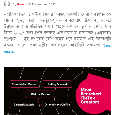
By
নিজস্ব
--
31 December, 2025
নাগরিকবান্ধব ডিজিটাল সেবার বিস্তার, সরকারি সেবা ব্যবস্থাপনাকে
আরও সুদৃঢ় করা, অন্তর্ভুক্তিমূলক জনসেবায় উদ্ভাবন, দক্ষতা
উন্নয়ন এবং জ্ঞানভিত্তিক সমাজ গঠনে কার্যকর ভূমিকা রাখার মধ্য
দিয়ে ২০২৫ সাল শেষ করেছে এসপায়ার টু ইনোভেট (এটুআই)
প্রোগ্রাম। দুই দশকের বেশি সময় ধরে চলমান এই উদ্যোগটি
২০০৪ সালে ‘প্রধানমন্ত্রীর কার্যালয়ের আইসিটি সক্ষমতা
Read
more...