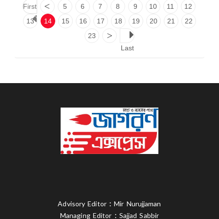
First
<
5
6
7
8
9
10
11
12
13
14
15
16
17
18
19
20
21
22
23
>
Last
Advisory Editor : Mir Nurujjaman
Managing Editor : Sajjad Sabbir