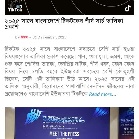
২০২৫ সালে বাংলাদেশে টিকটকের শীর্ষ সার্চ তালিকা
প্রকাশ
By
নিউজ
--
31 December, 2025
টিকটক ২০২৫ সালে বাংলাদেশে সবচেয়ে বেশি সার্চ হওয়া
বিষয়গুলোর তালিকা প্রকাশ করেছে। গান, খেলাধুলা, ভ্রমণ, থেকে
শুরু করে শোবিজ তারকা, জনপ্রিয় নাটক, শীর্ষ খবর, কোন কোন
বিষয় নিয়ে চলতি বছরে ইউজাররা সবচেয়ে বেশি কৌতূহলী
ছিলেন, সেটি এই তালিকায় উঠে আসে। ২০২৫ সালের এই
তালিকা অনুযায়ী, বিনোদনের পাশাপাশি দৈনন্দিন জীবনের নানা
প্রয়োজনেও বাংলাদেশি ইউজাররা টিকটকে
Read more...