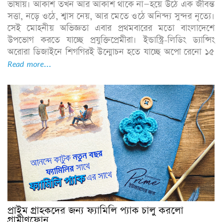
ভাষায়। আকাশ তখন আর আকাশ থাকে না—হয়ে উঠে এক জীবন্ত
সত্তা, নড়ে ওঠে, শ্বাস নেয়, আর মেতে ওঠে অনিন্দ্য সুন্দর নৃত্যে।
সেই মোহনীয় অভিজ্ঞতা এবার প্রথমবারের মতো বাংলাদেশে
উপভোগ করতে যাচ্ছে প্রযুক্তিপ্রেমীরা। ইন্ডাস্ট্রি-লিডিং ড্যান্সিং
অরোরা ডিজাইনে শিগগিরই উন্মোচন হতে যাচ্ছে অপো রেনো ১৫
Read more...
প্রাইম গ্রাহকদের জন্য ফ্যামিলি প্যাক চালু করলো
গ্রামীণফোন