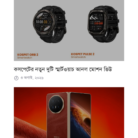
কসপেটের নতুন দুটি স্মার্টওয়াচ আনল মোশন ভিউ
৩ অগাস্ট, ২০২৬