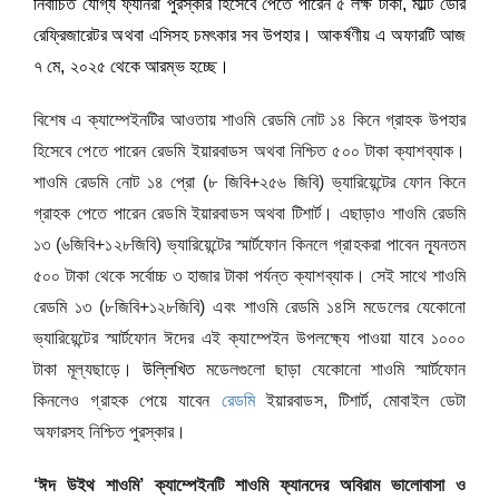
নির্বাচিত যোগ্য ফ্যানরা পুরস্কার হিসেবে পেতে পারেন ৫ লক্ষ টাকা, মাল্টি ডোর
রেফ্রিজারেটর অথবা এসিসহ চমৎকার সব উপহার। আকর্ষণীয় এ অফারটি আজ
৭ মে, ২০২৫ থেকে আরম্ভ হচ্ছে।
বিশেষ এ ক্যাম্পেইনটির আওতায় শাওমি রেডমি নোট ১৪ কিনে গ্রাহক উপহার
হিসেবে পেতে পারেন রেডমি ইয়ারবাডস অথবা নিশ্চিত ৫০০ টাকা ক্যাশব্যাক।
শাওমি রেডমি নোট ১৪ প্রো (৮ জিবি+২৫৬ জিবি) ভ্যারিয়েন্টের ফোন কিনে
গ্রাহক পেতে পারেন রেডমি ইয়ারবাডস অথবা টিশার্ট। এছাড়াও শাওমি রেডমি
১৩ (৬জিবি+১২৮জিবি) ভ্যারিয়েন্টের স্মার্টফোন কিনলে গ্রাহকরা পাবেন ন্যূনতম
৫০০ টাকা থেকে সর্বোচ্চ ৩ হাজার টাকা পর্যন্ত ক্যাশব্যাক। সেই সাথে শাওমি
রেডমি ১৩ (৮জিবি+১২৮জিবি) এবং শাওমি রেডমি ১৪সি মডেলের যেকোনো
ভ্যারিয়েন্টের স্মার্টফোন ঈদের এই ক্যাম্পেইন উপলক্ষ্যে পাওয়া যাবে ১০০০
টাকা মূল্যছাড়ে।
উল্লিখিত
মডেলগুলো ছাড়া যেকোনো শাওমি স্মার্টফোন
কিনলেও গ্রাহক পেয়ে যাবেন
রেডমি
ইয়ারবাডস, টিশার্ট, মোবাইল ডেটা
অফারসহ নিশ্চিত পুরস্কার।
‘ঈদ উইথ শাওমি’ ক্যাম্পেইনটি শাওমি ফ্যানদের অবিরাম ভালোবাসা ও