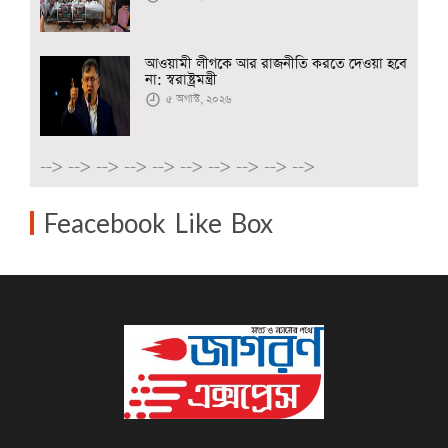
আওয়ামী লীগকে আর রাজনীতি করতে দেওয়া হবে
না: স্বরাষ্ট্রমন্ত্রী
৫ অগাস্ট, ২০২৬
-->
-->
-->
-->
-->
-->
-->
-->
-->
-->
Feacebook Like Box