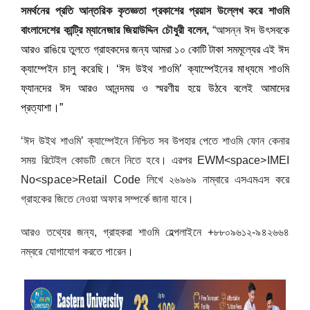
সমর্থনের প্রতি আন্তরিক কৃতজ্ঞতা প্রকাশের প্রয়াস উল্লেখ করে শাওমি
বাংলাদেশের কান্ট্রি ম্যানেজার জিয়াউদ্দিন চৌধুরী বলেন,
“
আসন্ন ঈদ উৎসবকে
আরও রাঙিয়ে তুলতে গ্রাহকদের জন্য আমরা ১০ কোটি টাকা সমমূল্যের এই ঈদ
ক্যাম্পেইন চালু করেছি। ‘ঈদ উইথ শাওমি’ ক্যাম্পেইনের মাধ্যমে শাওমি
ফ্যানদের ঈদ আরও আনন্দময় ও স্মরণীয় হয়ে উঠবে বলেই আমাদের
প্রত্যাশা।”
‘ঈদ উইথ শাওমি’ ক্যাম্পেইনে নিশ্চিত সব উপহার পেতে শাওমি ফোন কেনার
সময় রিটেইল কোডটি জেনে নিতে হবে। এরপর EWM<space>IMEI
No<space>Retail Code লিখে ২৬৯৬৯ নাম্বারে এসএমএস করে
গ্রাহকের জিতে নেওয়া অফার সম্পর্কে জানা যাবে।
আরও তথ্যের জন্য, গ্রাহকরা শাওমি হেল্পলাইনে +৮৮০৯৬১২-৯৪২৬৬৪
নম্বরে যোগাযোগ করতে পারেন।