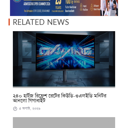
RELATED NEWS
২৪০ হার্টজ রিফ্রেশ রেটের কিউডি-ওএলইডি মনিটর
আনলো গিগাবাইট
৫ অগাস্ট, ২০২৬