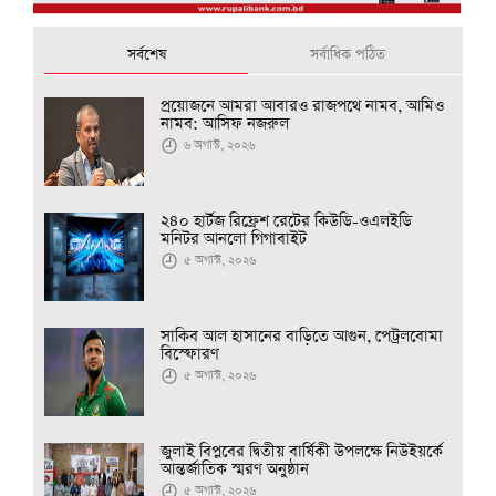
সর্বশেষ
সর্বাধিক পঠিত
প্রয়োজনে আমরা আবারও রাজপথে নামব, আমিও
নামব: আসিফ নজরুল
৬ অগাস্ট, ২০২৬
২৪০ হার্টজ রিফ্রেশ রেটের কিউডি-ওএলইডি
মনিটর আনলো গিগাবাইট
৫ অগাস্ট, ২০২৬
সাকিব আল হাসানের বাড়িতে আগুন, পেট্রলবোমা
বিস্ফোরণ
৫ অগাস্ট, ২০২৬
জুলাই বিপ্লবের দ্বিতীয় বার্ষিকী উপলক্ষে নিউইয়র্কে
আন্তর্জাতিক স্মরণ অনুষ্ঠান
৫ অগাস্ট, ২০২৬