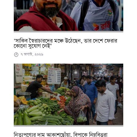
‘সাকিব স্বৈরাচারদের মঞ্চে উঠেছেন, তার দেশে ফেরার
কোনো সুযোগ নেই’
৭ অগাস্ট, ২০২৬
নিত্যপণ্যের দাম আকাশছোঁয়া, বিপাকে নিম্নবিত্তরা