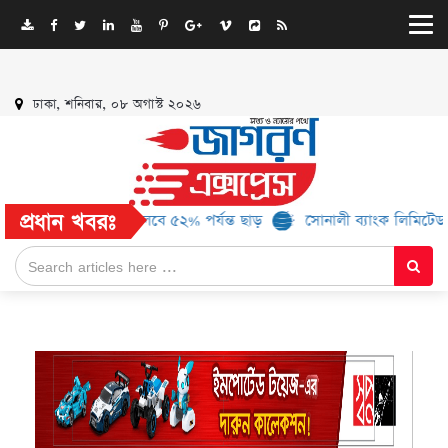
ঢাকা, শনিবার, ০৮ অগাস্ট ২০২৬
প্রধান খবরঃ
 ১৬ ব্র্যান্ড, মিলবে ৫২% পর্যন্ত ছাড়
সোনালী ব্যাংক লিমিটেড-এর ‘কৃষক 