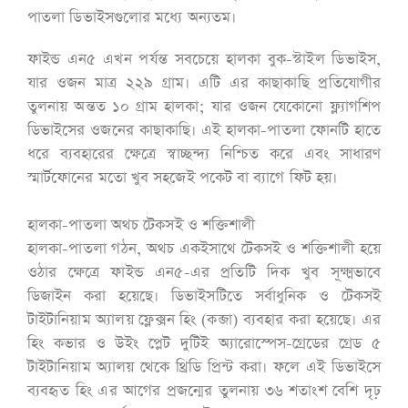
পাতলা ডিভাইসগুলোর মধ্যে অন্যতম।
ফাইন্ড এন৫ এখন পর্যন্ত সবচেয়ে হালকা বুক-স্টাইল ডিভাইস,
যার ওজন মাত্র ২২৯ গ্রাম। এটি এর কাছাকাছি প্রতিযোগীর
তুলনায় অন্তত ১০ গ্রাম হালকা; যার ওজন যেকোনো ফ্ল্যাগশিপ
ডিভাইসের ওজনের কাছাকাছি। এই হালকা-পাতলা ফোনটি হাতে
ধরে ব্যবহারের ক্ষেত্রে স্বাচ্ছন্দ্য নিশ্চিত করে এবং সাধারণ
স্মার্টফোনের মতো খুব সহজেই পকেট বা ব্যাগে ফিট হয়।
হালকা-পাতলা অথচ টেকসই ও শক্তিশালী
হালকা-পাতলা গঠন, অথচ একইসাথে টেকসই ও শক্তিশালী হয়ে
ওঠার ক্ষেত্রে ফাইন্ড এন৫-এর প্রতিটি দিক খুব সূক্ষ্মভাবে
ডিজাইন করা হয়েছে। ডিভাইসটিতে সর্বাধুনিক ও টেকসই
টাইটানিয়াম অ্যালয় ফ্লেক্সন হিং (কব্জা) ব্যবহার করা হয়েছে। এর
হিং কভার ও উইং প্লেট দুটিই অ্যারোস্পেস-গ্রেডের গ্রেড ৫
টাইটানিয়াম অ্যালয় থেকে থ্রিডি প্রিন্ট করা। ফলে এই ডিভাইসে
ব্যবহৃত হিং এর আগের প্রজন্মের তুলনায় ৩৬ শতাংশ বেশি দৃঢ়