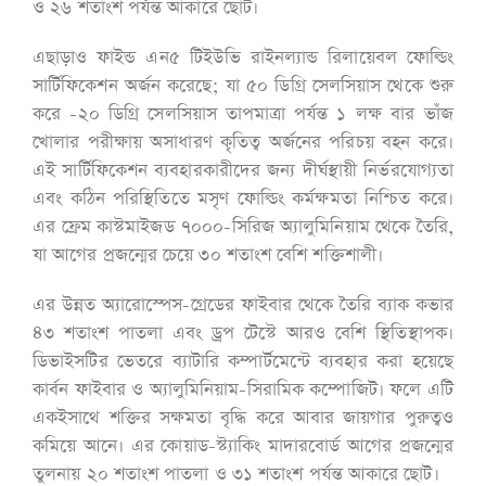
ও ২৬ শতাংশ পর্যন্ত আকারে ছোট।
এছাড়াও ফাইন্ড এন৫ টিইউভি রাইনল্যান্ড রিলায়েবল ফোল্ডিং
সার্টিফিকেশন অর্জন করেছে; যা ৫০ ডিগ্রি সেলসিয়াস থেকে শুরু
করে -২০ ডিগ্রি সেলসিয়াস তাপমাত্রা পর্যন্ত ১ লক্ষ বার ভাঁজ
খোলার পরীক্ষায় অসাধারণ কৃতিত্ব অর্জনের পরিচয় বহন করে।
এই সার্টিফিকেশন ব্যবহারকারীদের জন্য দীর্ঘস্থায়ী নির্ভরযোগ্যতা
এবং কঠিন পরিস্থিতিতে মসৃণ ফোল্ডিং কর্মক্ষমতা নিশ্চিত করে।
এর ফ্রেম কাস্টমাইজড ৭০০০-সিরিজ অ্যালুমিনিয়াম থেকে তৈরি,
যা আগের প্রজন্মের চেয়ে ৩০ শতাংশ বেশি শক্তিশালী।
এর উন্নত অ্যারোস্পেস-গ্রেডের ফাইবার থেকে তৈরি ব্যাক কভার
৪৩ শতাংশ পাতলা এবং ড্রপ টেস্টে আরও বেশি স্থিতিস্থাপক।
ডিভাইসটির ভেতরে ব্যাটারি কম্পার্টমেন্টে ব্যবহার করা হয়েছে
কার্বন ফাইবার ও অ্যালুমিনিয়াম-সিরামিক কম্পোজিট। ফলে এটি
একইসাথে শক্তির সক্ষমতা বৃদ্ধি করে আবার জায়গার পুরুত্বও
কমিয়ে আনে। এর কোয়াড-স্ট্যাকিং মাদারবোর্ড আগের প্রজন্মের
তুলনায় ২০ শতাংশ পাতলা ও ৩১ শতাংশ পর্যন্ত আকারে ছোট।