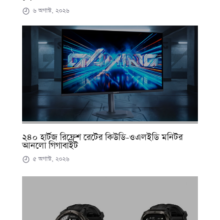
৬ অগাস্ট, ২০২৬
২৪০ হার্টজ রিফ্রেশ রেটের কিউডি-ওএলইডি মনিটর
আনলো গিগাবাইট
৫ অগাস্ট, ২০২৬