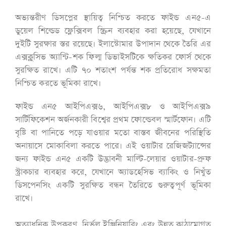
অভ্যন্তরীণ ডিসপ্লের স্থায়িত্ব নিশ্চিত করতে ফাইন্ড এন৫-এ
ডুয়েল শিল্ডেড ফ্লেক্সিবল স্ক্রিন ব্যবহার করা হয়েছে, যেখানে
দুইটি সুরক্ষার স্তর রয়েছে। ইলাস্টোমার উপাদান থেকে তৈরি এর
এক্সক্লুসিভ অ্যান্টি-শক ফিল্ম ডিভাইসটিকে ক্ষতিকর ফোর্স থেকে
সুরক্ষিত রাখে। এটি ৭০ শতাংশ পর্যন্ত শক প্রতিরোধ সক্ষমতা
নিশ্চিত করতে ভূমিকা রাখে।
ফাইন্ড এন৫ আইপিএক্স৬, আইপিএক্স৮ ও আইপিএক্স৯
সার্টিফিকেশন অর্জনকারী বিশ্বের প্রথম ফোল্ডেবল স্মার্টফোন। এটি
বৃষ্টি বা পানিতে পড়ে যাওয়ার মতো বাস্তব জীবনের পরিস্থিতি
অনায়াসে মোকাবিলা করতে পারে। এই ওয়াটার রেজিজট্যান্সের
জন্য ফাইন্ড এন৫ একটি উদ্ভাবনী মাল্টি-লেয়ার ওয়াটার-প্রুফ
স্ট্রাকচার ব্যবহার করে, যেখানে অ্যাডহেসিভ ব্যাকিং ও নিখুঁত
ডিসপেনসিং একটি সুরক্ষিত বন্ধন তৈরিতে গুরুত্বপূর্ণ ভূমিকা
রাখে।
অত্যাধুনিক উপকরণ, নির্ভুল ইঞ্জিনিয়ারিং এবং উন্নত কাঠামোগত