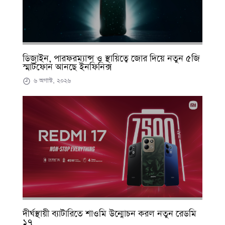
ডিজাইন, পারফরম্যান্স ও স্থায়িত্বে জোর দিয়ে নতুন ৫জি
স্মার্টফোন আনছে ইনফিনিক্স
৬ অগাস্ট, ২০২৬
দীর্ঘস্থায়ী ব্যাটারিতে শাওমি উন্মোচন করল নতুন রেডমি
১৭