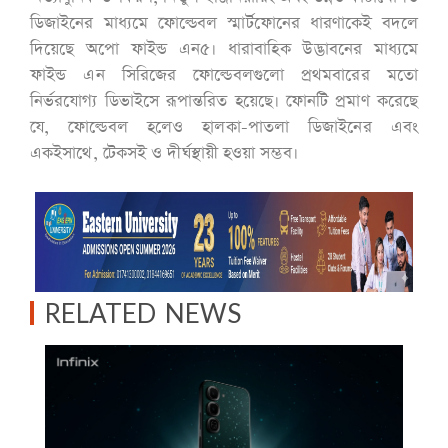
ডিজাইনের মাধ্যমে ফোল্ডেবল স্মার্টফোনের ধারণাকেই বদলে
দিয়েছে অপো ফাইন্ড এন৫। ধারাবাহিক উদ্ভাবনের মাধ্যমে
ফাইন্ড এন সিরিজের ফোল্ডেবলগুলো প্রথমবারের মতো
নির্ভরযোগ্য ডিভাইসে রূপান্তরিত হয়েছে। ফোনটি প্রমাণ করেছে
যে, ফোল্ডেবল হলেও হালকা-পাতলা ডিজাইনের এবং
একইসাথে, টেকসই ও দীর্ঘস্থায়ী হওয়া সম্ভব।
RELATED NEWS