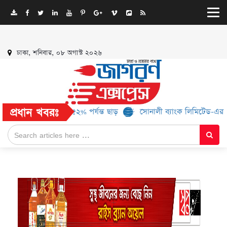
ঢাকা, শনিবার, ০৮ অগাস্ট ২০২৬
প্রধান খবরঃ
্র্যান্ড, মিলবে ৫২% পর্যন্ত ছাড়
সোনালী ব্যাংক লিমিটেড-এর ‘কৃষক কার্ড