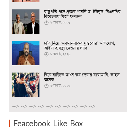
রাষ্ট্রপতি পদে প্রস্তাব পাননি ড. ইউনূস, বিএনপির
বিবেচনায় মির্জা ফখরুল
৮ অগাস্ট, ২০২৬
ঢাবি নিয়ে ‘অবমাননাকর মন্তব্যের’ অভিযোগ,
আইনি ব্যবস্থা নেওয়ার দাবি
৮ অগাস্ট, ২০২৬
বিয়ে বাড়িতে মাংস কম দেয়ায় মারামারি, আহত
অনেক
৮ অগাস্ট, ২০২৬
-->
-->
-->
-->
-->
-->
-->
-->
-->
-->
Feacebook Like Box