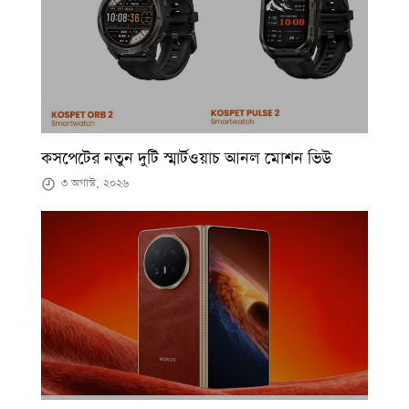
কসপেটের নতুন দুটি স্মার্টওয়াচ আনল মোশন ভিউ
৩ অগাস্ট, ২০২৬