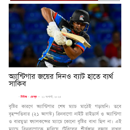
অ্যান্টিগার জয়ের দিনও ব্যাট হাতে ব্যর্থ
সাকিব
-
নিউজ
-
ডেস্ক
--
২১ অগাস্ট, ২০২৫
বৃষ্টির কারণে অ্যান্টিগার শেষ ম্যাচ মাঠেই গড়ায়নি। তবে
বৃহস্পতিবার (২১ আগস্ট) ত্রিনবাগো নাইট রাইডার্স ও অ্যান্টিগা
ও বারমুডা ফ্যালকন্সের ম্যাচে কোনো বৃষ্টির বাধা ছিল না। এই
ম্যাচে ত্রিনবাগোকে হারিয়ে টেবিলের শীর্ষস্থান বজায় রাখল