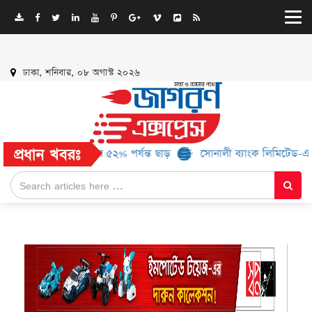
ঢাকা, শনিবার, ০৮ অগাস্ট ২০২৬
প্রধান খবরঃ
ব্র্যান্ড, মিলবে ৫২% পর্যন্ত ছাড়
সোনালী ব্যাংক লিমিটেড-এর ‘কৃষক কার