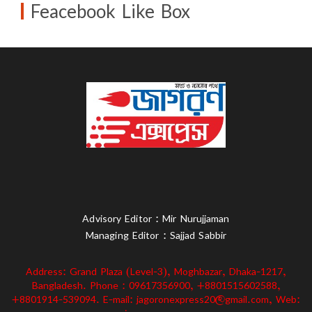
Feacebook Like Box
Advisory Editor : Mir Nurujjaman
Managing Editor : Sajjad Sabbir
Address: Grand Plaza (Level-3), Moghbazar, Dhaka-1217,
Bangladesh. Phone : 09617356900, +8801515602588,
+8801914-539094. E-mail: jagoronexpress20@gmail.com, Web: