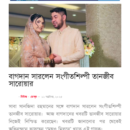
বাগদান সারলেন সংগীতশিল্পী তানজীব
সারোয়ার
-
নিউজ
-
ডেস্ক
--
১১ অক্টোবর, ২০২৫
সাবা সানজিদা রহমানের সঙ্গে বাগদান সারলেন সংগীতশিল্পী
তানজীব সারোয়ার। আজ বাগদানের খবরটি তানজীব সারোয়ার
নিজেই নিশ্চিত করেছেন। খবরটি জানানোর পর থেকেই
অভিনন্দনে ভাসছেন ‘মেঘও মিলনে’ খ্যাত এই গায়ক।