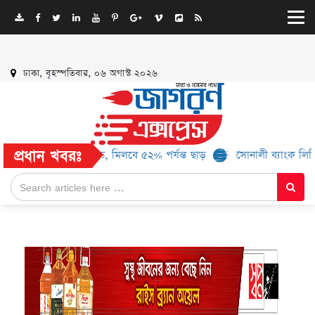
ঢাকা, বৃহস্পতিবার, ০৬ অগাস্ট ২০২৬
প্রধান খবরঃ
ে আরও ১৬ ব্র্যান্ড, মিলবে ৫২% পর্যন্ত ছাড়
সোনালী ব্যাংক লিমিটেড-এর ‘