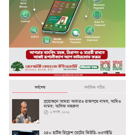
সর্বশেষ
সর্বাধিক পঠিত
প্রয়োজনে আমরা আবারও রাজপথে নামব, আমিও
নামব: আসিফ নজরুল
৬ অগাস্ট, ২০২৬
২৪০ হার্টজ রিফ্রেশ রেটের কিউডি-ওএলইডি