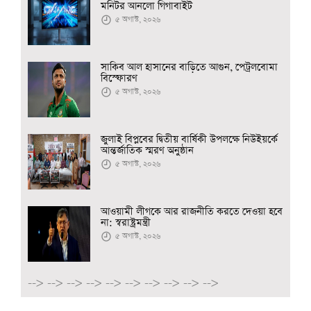
মনিটর আনলো গিগাবাইট
৫ অগাস্ট, ২০২৬
সাকিব আল হাসানের বাড়িতে আগুন, পেট্রলবোমা
বিস্ফোরণ
৫ অগাস্ট, ২০২৬
জুলাই বিপ্লবের দ্বিতীয় বার্ষিকী উপলক্ষে নিউইয়র্কে
আন্তর্জাতিক স্মরণ অনুষ্ঠান
৫ অগাস্ট, ২০২৬
আওয়ামী লীগকে আর রাজনীতি করতে দেওয়া হবে
না: স্বরাষ্ট্রমন্ত্রী
৫ অগাস্ট, ২০২৬
-->
-->
-->
-->
-->
-->
-->
-->
-->
-->