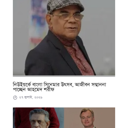
নিউইয়র্কে বাংলা সিনেমার উৎসব, আজীবন সম্মাননা
পাচ্ছেন আহমেদ শরীফ
২৭ জুলাই, ২০২৬