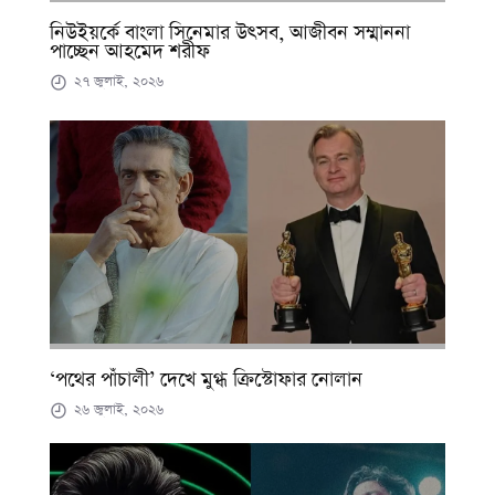
নিউইয়র্কে বাংলা সিনেমার উৎসব, আজীবন সম্মাননা
পাচ্ছেন আহমেদ শরীফ
২৭ জুলাই, ২০২৬
‘পথের পাঁচালী’ দেখে মুগ্ধ ক্রিস্টোফার নোলান
২৬ জুলাই, ২০২৬