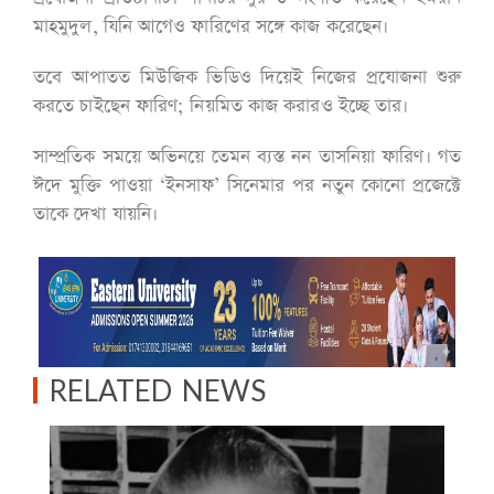
মাহমুদুল, যিনি আগেও ফারিণের সঙ্গে কাজ করেছেন।
তবে আপাতত মিউজিক ভিডিও দিয়েই নিজের প্রযোজনা শুরু
করতে চাইছেন ফারিণ; নিয়মিত কাজ করারও ইচ্ছে তার।
সাম্প্রতিক সময়ে অভিনয়ে তেমন ব্যস্ত নন তাসনিয়া ফারিণ। গত
ঈদে মুক্তি পাওয়া ‘ইনসাফ’ সিনেমার পর নতুন কোনো প্রজেক্টে
তাকে দেখা যায়নি।
RELATED NEWS