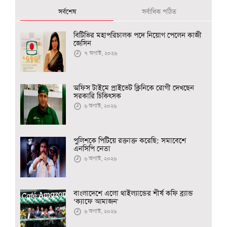
সর্বশেষ
সর্বাধিক পঠিত
বিটিভির মহাপরিচালক পদে নিয়োগ পেলেন কাজী
জেসিন
৭ অগাস্ট, ২০২৬
অফিস টাইমে প্রাইভেট ক্লিনিকে রোগী দেখছেন
সরকারি চিকিৎসক
৬ অগাস্ট, ২০২৬
পুলিশকে পিটিয়ে রক্তাক্ত করেছি: সমাবেশে
এনসিপি নেতা
৬ অগাস্ট, ২০২৬
বাংলাদেশে এলো থাইল্যান্ডের শীর্ষ কফি ব্র্যান্ড
‘ক্যাফে আমাজন'
৬ অগাস্ট, ২০২৬