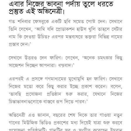
এবার নিজের ভাবনা পর্দায় তুলে ধরতে
প্রস্তুত এই অভিনেত্রী।
গত শনিবার ফেসবুকে একটি ছবি সমেত পোস্ট দেন। সেখানে
তিনি লেখেন, ‘আমি যদি প্রোডাকশন হাউস খুলি তাহলে সেটার
নাম কি দেওয়া উচিত? এরপর মন্তব্যঘরে ভক্তরা বিভিন্ন নামের
প্রস্তাব দেন।’
সেখানে উত্তরও দেন ফারিণ। লেখেন, ‘অনেক চমৎকার কিছু
সাজেশন দিচ্ছেন আপনারা। ধন‍্যবাদ।’
এরপরই এ প্রসঙ্গে গণমাধ্যমের মুখোমুখি হন ফারিণ। সেখানে
নিজের মতো করে কিছু করার ইচ্ছে প্রকাশ করেন। বলেন,
‘ভাবছি প্রযোজনা প্রতিষ্ঠান শুরু করার, যেখানে নিজের
চিন্তাভাবনাগুলোকে বাস্তবে রূপ দিতে পারব।’
অভিনেত্রী এও জানান, বছরের শেষ দিকে তার গাওয়া নতুন
গানের মিউজিক ভিডিও প্রকাশের মধ্য দিয়েই যাত্রা শুরু করবে
প্রযোজনা প্রতিষ্ঠানটি। গানটির সুর ও সংগীত করেছেন ইমরান