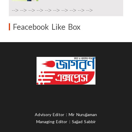
-->
-->
-->
-->
-->
-->
-->
-->
-->
-->
Feacebook Like Box
Advisory Editor : Mir Nurujjaman
Managing Editor : Sajjad Sabbir