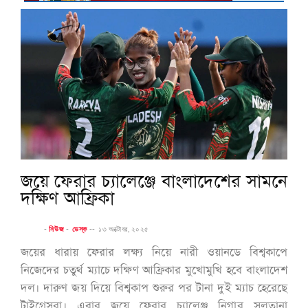
জয়ে ফেরার চ্যালেঞ্জে বাংলাদেশের সামনে
দক্ষিণ আফ্রিকা
-
নিউজ
-
ডেস্ক
--
১৩ অক্টোবর, ২০২৫
জয়ের ধারায় ফেরার লক্ষ্য নিয়ে নারী ওয়ানডে বিশ্বকাপে
নিজেদের চতুর্থ ম্যাচে দক্ষিণ আফ্রিকার মুখোমুখি হবে বাংলাদেশ
দল। দারুণ জয় দিয়ে বিশ্বকাপ শুরুর পর টানা দুই ম্যাচ হেরেছে
টাইগ্রেসরা। এবার জয়ে ফেরার চ্যালেঞ্জ নিগার সুলতানা