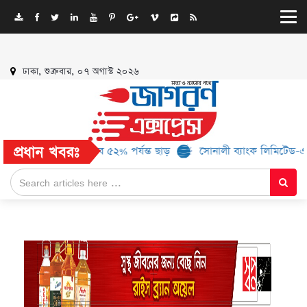
ঢাকা, শুক্রবার, ০৭ অগাস্ট ২০২৬
প্রধান খবরঃ
ব্র্যান্ড, মিলবে ৫২% পর্যন্ত ছাড়
সোনালী ব্যাংক লিমিটেড-এর ‘কৃষক কার