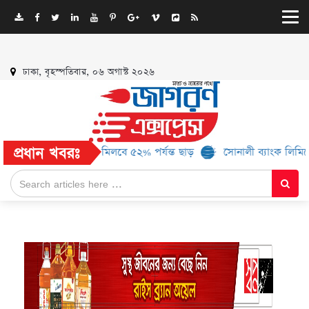
ঢাকা, বৃহস্পতিবার, ০৬ অগাস্ট ২০২৬
প্রধান খবরঃ
রও ১৬ ব্র্যান্ড, মিলবে ৫২% পর্যন্ত ছাড়
সোনালী ব্যাংক লিমিটেড-এর ‘কৃষ