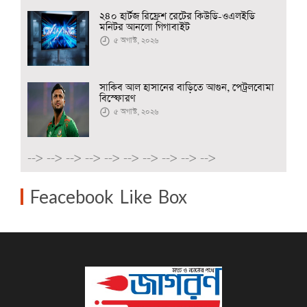
২৪০ হার্টজ রিফ্রেশ রেটের কিউডি-ওএলইডি
মনিটর আনলো গিগাবাইট
৫ অগাস্ট, ২০২৬
সাকিব আল হাসানের বাড়িতে আগুন, পেট্রলবোমা
বিস্ফোরণ
৫ অগাস্ট, ২০২৬
-->
-->
-->
-->
-->
-->
-->
-->
-->
-->
Feacebook Like Box