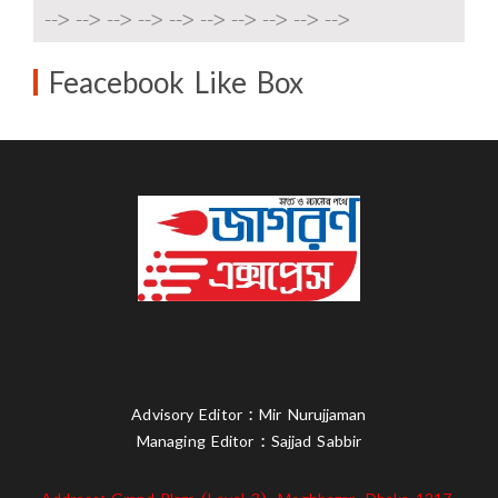
-->
-->
-->
-->
-->
-->
-->
-->
-->
-->
Feacebook Like Box
Advisory Editor : Mir Nurujjaman
Managing Editor : Sajjad Sabbir