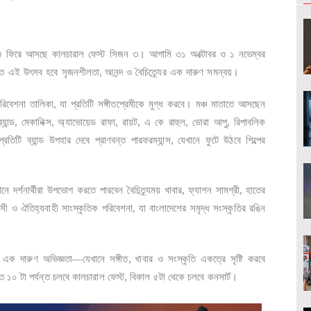
৩
ও
ফিরে
আসছে
কালচারাল
ফেস্ট
সিজন
।
আগামি
৩১
অক্টোবর
ও
১
নভেম্বর
ত
এই
উৎসব
হবে
সৃজনশীলতা
,
আনন্দ
ও
বৈচিত্র্যের
এক
দারুণ
সমন্বয়।
রিবেশনা
তালিকা
,
যা
প্রতিটি
সঙ্গীতপ্রেমীকে
মুগ্ধ
করবে।
মঞ্চ
মাতাতে
আসছেন
ব্যান্ড
,
মেকানিক্স
,
অ্যাভোয়েড
রাফা
,
রায়ট
,
এ
কে
রাহুল
,
ডোরা
আপু
,
রিপাবলিক
প্রতিটি
ব্যান্ড
উপহার
দেবে
প্রাণবন্ত
পারফরম্যান্স
,
যেখানে
ফুটে
উঠবে
শিল্পের
ানে
দর্শনার্থীরা
উপভোগ
করতে
পারবেন
বৈচিত্র্যময়
খাবার
,
ফ্যাশন
সামগ্রী
,
হাতের
সী
ও
ঐতিহ্যবাহী
সাংস্কৃতিক
পরিবেশনা
,
যা
বাংলাদেশের
সমৃদ্ধ
সংস্কৃতির
রঙিন
এক
দারুণ
অভিজ্ঞতা
—
যেখানে
সঙ্গীত
,
খাবার
ও
সংস্কৃতি
একত্রে
সৃষ্টি
করবে
াত ১০ টা পর্যন্ত চলবে কালচারাল ফেস্ট, বিকাল ৫টা থেকে চলবে কনসার্ট।