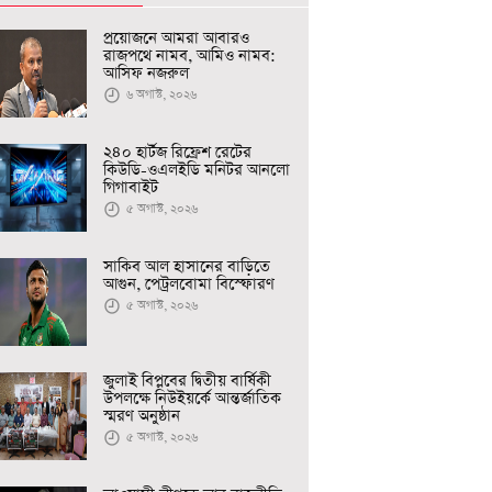
প্রয়োজনে আমরা আবারও
রাজপথে নামব, আমিও নামব:
আসিফ নজরুল
৬ অগাস্ট, ২০২৬
২৪০ হার্টজ রিফ্রেশ রেটের
কিউডি-ওএলইডি মনিটর আনলো
গিগাবাইট
৫ অগাস্ট, ২০২৬
সাকিব আল হাসানের বাড়িতে
আগুন, পেট্রলবোমা বিস্ফোরণ
৫ অগাস্ট, ২০২৬
জুলাই বিপ্লবের দ্বিতীয় বার্ষিকী
উপলক্ষে নিউইয়র্কে আন্তর্জাতিক
স্মরণ অনুষ্ঠান
৫ অগাস্ট, ২০২৬