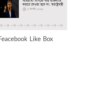
আওয়ামী লীগকে আর রাজনীতি
করতে দেওয়া হবে না: স্বরাষ্ট্রমন্ত্রী
৫ অগাস্ট, ২০২৬
->
-->
-->
-->
-->
-->
-->
-->
-->
-->
Feacebook Like Box