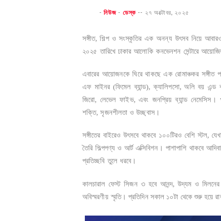
-
নিউজ
-
ডেস্ক
--
২৭ অক্টোবর, ২০২৫
সঙ্গীত,
শিল্প
ও
সংস্কৃতির
এক
অনন্য
উৎসব
নিয়ে
আবার
২০২৫
তারিখে
ঢাকার
আলোকি
কনভেনশন
সেন্টারে
আয়োজি
এবারের
আয়োজনকে
ঘিরে
থাকছে
এক
রোমাঞ্চকর
সঙ্গীত
প
এফ
মাইনর
(
ফিমেল
ব্যান্ড
),
ক্যালিপসো
,
অলি
বয়
এন্ড
জিরো
,
লেভেল
ফাইভ
,
এবং
জনপ্রিয়
ব্যান্ড
নেমেসিস।
শক্তি
,
সৃজনশীলতা
ও
উচ্ছ্বাস।
সঙ্গীতের
বাইরেও
উৎসবে
থাকবে
১০০টিরও
বেশি
স্টল
,
যেখ
তৈরি
শিল্পপণ্য
ও
আর্ট
এক্সিবিশন।
পাশাপাশি
থাকবে
আদিবা
প্রতিচ্ছবি
তুলে
ধরবে।
৩
কালচারাল
ফেস্ট
সিজন
হবে
আনন্দ
,
উদ্যম
ও
মিলনের
অবিস্মরণীয়
স্মৃতি। প্রতিদিন সকাল ১০টা থেকে শুরু হয়ে র