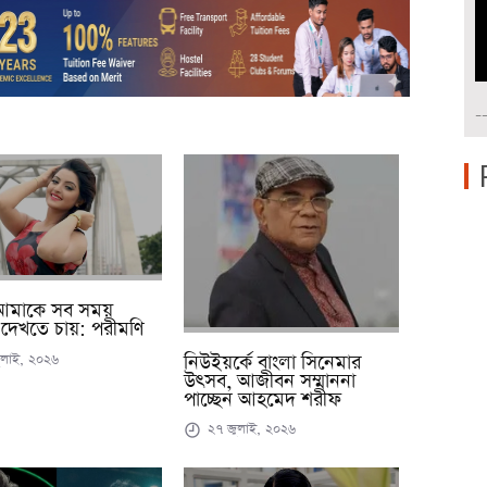
-
 আমাকে সব সময়
ল দেখতে চায়: পরীমণি
লাই, ২০২৬
নিউইয়র্কে বাংলা সিনেমার
উৎসব, আজীবন সম্মাননা
পাচ্ছেন আহমেদ শরীফ
২৭ জুলাই, ২০২৬