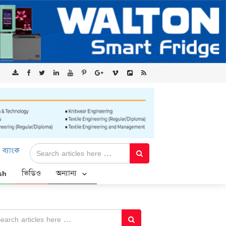
মিটেড-এর ‘কৃষক কার্ড’ কর্মসূচির জন্য সুরক্ষিত সংযোগ প্রদান করছে এক্সেনট
sh
ভিডিও
অন্যান্য