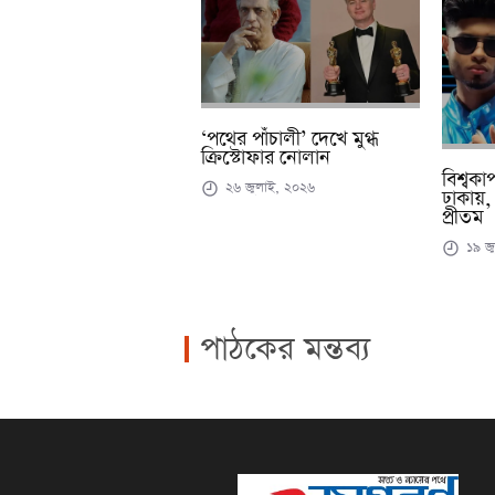
‘পথের পাঁচালী’ দেখে মুগ্ধ
ক্রিস্টোফার নোলান
বিশ্বক
২৬ জুলাই, ২০২৬
ঢাকায়,
প্রীতম
১৯ জু
পাঠকের মন্তব্য