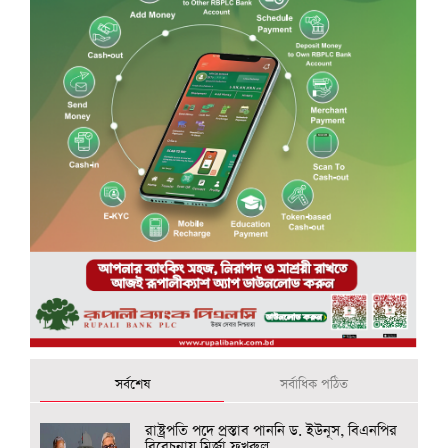
সর্বশেষ
সর্বাধিক পঠিত
রাষ্ট্রপতি পদে প্রস্তাব পাননি ড. ইউনূস, বিএনপির
বিবেচনায় মির্জা ফখরুল