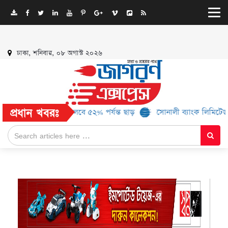
ঢাকা, শনিবার, ০৮ অগাস্ট ২০২৬
প্রধান খবরঃ
 ১৬ ব্র্যান্ড, মিলবে ৫২% পর্যন্ত ছাড়
সোনালী ব্যাংক লিমিটেড-এর ‘কৃষক 