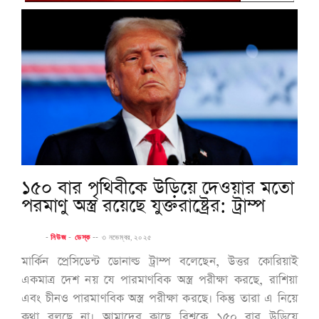
১৫০ বার পৃথিবীকে উড়িয়ে দেওয়ার মতো
পরমাণু অস্ত্র রয়েছে যুক্তরাষ্ট্রের: ট্রাম্প
-
নিউজ
-
ডেস্ক
--
৩ নভেম্বর, ২০২৫
মার্কিন প্রেসিডেন্ট ডোনাল্ড ট্রাম্প বলেছেন, উত্তর কোরিয়াই
একমাত্র দেশ নয় যে পারমাণবিক অস্ত্র পরীক্ষা করছে, রাশিয়া
এবং চীনও পারমাণবিক অস্ত্র পরীক্ষা করছে। কিন্তু তারা এ নিয়ে
কথা বলছে না। আমাদের কাছে বিশ্বকে ১৫০ বার উড়িয়ে