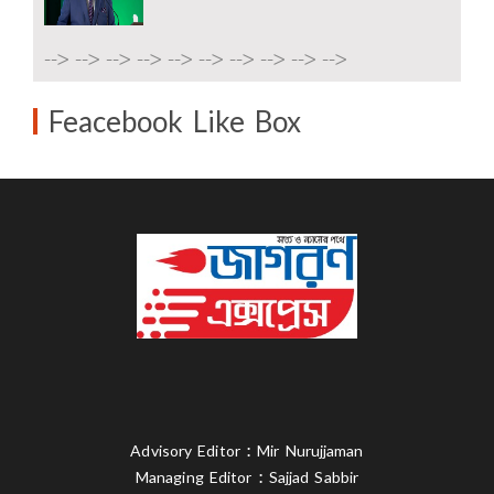
-->
-->
-->
-->
-->
-->
-->
-->
-->
-->
Feacebook Like Box
Advisory Editor : Mir Nurujjaman
Managing Editor : Sajjad Sabbir