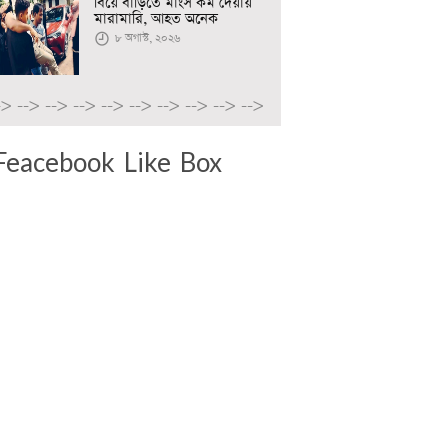
বিয়ে বাড়িতে মাংস কম দেয়ায়
মারামারি, আহত অনেক
৮ অগাস্ট, ২০২৬
->
-->
-->
-->
-->
-->
-->
-->
-->
-->
Feacebook Like Box