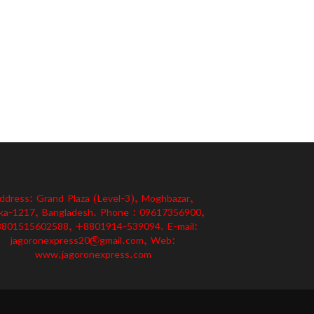
ddress: Grand Plaza (Level-3), Moghbazar,
ka-1217, Bangladesh. Phone : 09617356900,
801515602588, +8801914-539094. E-mail:
jagoronexpress20@gmail.com, Web:
www.jagoronexpress.com