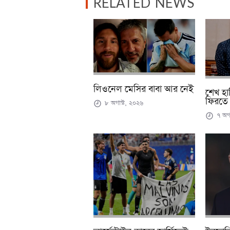
RELATED NEWS
লিওনেল মেসির বাবা আর নেই
শেখ হা
ফিরতে 
৮ অগাস্ট, ২০২৬
৭ অগা