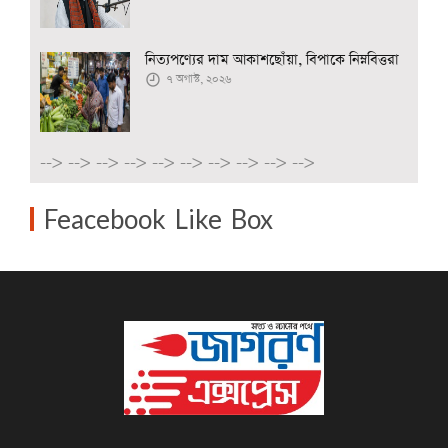
নিত্যপণ্যের দাম আকাশছোঁয়া, বিপাকে নিম্নবিত্তরা
৭ অগাস্ট, ২০২৬
-->
-->
-->
-->
-->
-->
-->
-->
-->
-->
Feacebook Like Box