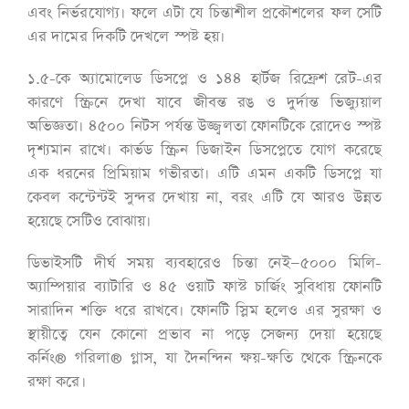
এবং নির্ভরযোগ্য। ফলে এটা যে চিন্তাশীল প্রকৌশলের ফল সেটি
এর দামের দিকটি দেখলে স্পষ্ট হয়।
১.৫-কে অ্যামোলেড ডিসপ্লে ও ১৪৪ হার্টজ রিফ্রেশ রেট-এর
কারণে স্ক্রিনে দেখা যাবে জীবন্ত রঙ ও দুর্দান্ত ভিজ্যুয়াল
অভিজ্ঞতা। ৪৫০০ নিটস পর্যন্ত উজ্জ্বলতা ফোনটিকে রোদেও স্পষ্ট
দৃশ্যমান রাখে। কার্ভড স্ক্রিন ডিজাইন ডিসপ্লেতে যোগ করেছে
এক ধরনের প্রিমিয়াম গভীরতা। এটি এমন একটি ডিসপ্লে যা
কেবল কন্টেন্টই সুন্দর দেখায় না, বরং এটি যে আরও উন্নত
হয়েছে সেটিও বোঝায়।
ডিভাইসটি দীর্ঘ সময় ব্যবহারেও চিন্তা নেই—৫০০০ মিলি-
অ্যাম্পিয়ার ব্যাটারি ও ৪৫ ওয়াট ফাস্ট চার্জিং সুবিধায় ফোনটি
সারাদিন শক্তি ধরে রাখবে। ফোনটি স্লিম হলেও এর সুরক্ষা ও
স্থায়ীত্বে যেন কোনো প্রভাব না পড়ে সেজন্য দেয়া হয়েছে
কর্নিং® গরিলা® গ্লাস, যা দৈনন্দিন ক্ষয়-ক্ষতি থেকে স্ক্রিনকে
রক্ষা করে।