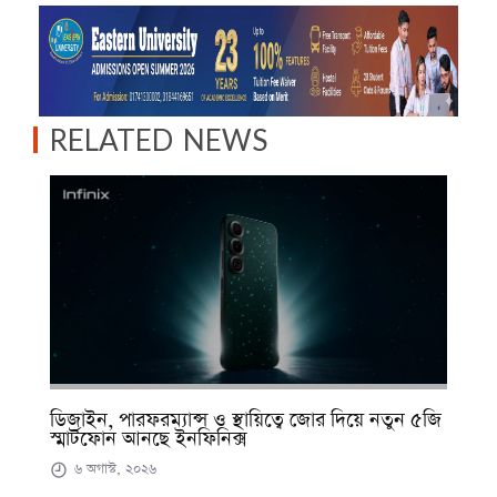
RELATED NEWS
ডিজাইন, পারফরম্যান্স ও স্থায়িত্বে জোর দিয়ে নতুন ৫জি
স্মার্টফোন আনছে ইনফিনিক্স
৬ অগাস্ট, ২০২৬