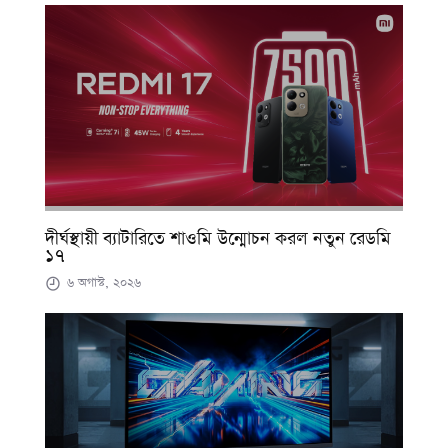
দীর্ঘস্থায়ী ব্যাটারিতে শাওমি উন্মোচন করল নতুন রেডমি
১৭
৬ অগাস্ট, ২০২৬