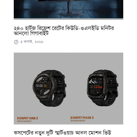
২৪০ হার্টজ রিফ্রেশ রেটের কিউডি-ওএলইডি মনিটর
আনলো গিগাবাইট
৫ অগাস্ট, ২০২৬
কসপেটের নতুন দুটি স্মার্টওয়াচ আনল মোশন ভিউ