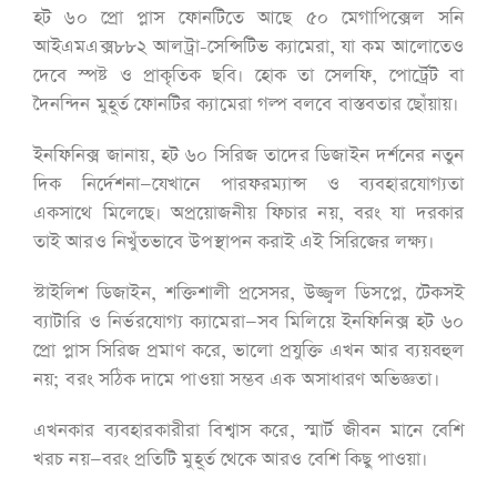
হট ৬০ প্রো প্লাস ফোনটিতে আছে ৫০ মেগাপিক্সেল সনি
আইএমএক্স৮৮২ আলট্রা-সেন্সিটিভ ক্যামেরা, যা কম আলোতেও
দেবে স্পষ্ট ও প্রাকৃতিক ছবি। হোক তা সেলফি, পোর্ট্রেট বা
দৈনন্দিন মুহূর্ত ফোনটির ক্যামেরা গল্প বলবে বাস্তবতার ছোঁয়ায়।
ইনফিনিক্স জানায়, হট ৬০ সিরিজ তাদের ডিজাইন দর্শনের নতুন
দিক নির্দেশনা—যেখানে পারফরম্যান্স ও ব্যবহারযোগ্যতা
একসাথে মিলেছে। অপ্রয়োজনীয় ফিচার নয়, বরং যা দরকার
তাই আরও নিখুঁতভাবে উপস্থাপন করাই এই সিরিজের লক্ষ্য।
স্টাইলিশ ডিজাইন, শক্তিশালী প্রসেসর, উজ্জ্বল ডিসপ্লে, টেকসই
ব্যাটারি ও নির্ভরযোগ্য ক্যামেরা—সব মিলিয়ে ইনফিনিক্স হট ৬০
প্রো প্লাস সিরিজ প্রমাণ করে, ভালো প্রযুক্তি এখন আর ব্যয়বহুল
নয়; বরং সঠিক দামে পাওয়া সম্ভব এক অসাধারণ অভিজ্ঞতা।
এখনকার ব্যবহারকারীরা বিশ্বাস করে, স্মার্ট জীবন মানে বেশি
খরচ নয়—বরং প্রতিটি মুহূর্ত থেকে আরও বেশি কিছু পাওয়া।