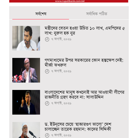
সর্বশেষ
সর্বাধিক পঠিত
মন্ত্রীদের বেতন হওয়া উচিত ১০ লাখ, এমপিদের ৫
লাখ: নুরুল হক নুর
৭ অগাস্ট, ২০২৬
গণমাধ্যমের উপর সরকারের কোন হস্তক্ষেপ নেই:
মীর্জা ফখরুল
৭ অগাস্ট, ২০২৬
বাংলাদেশের মানুষ কখনোই আর আওয়ামী লীগের
রাজনীতি গ্রহণ করবে না: সালাউদ্দিন
৭ অগাস্ট, ২০২৬
ড. ইউনূসের চেয়ে ‘হাজারগুণ ভালো’ দেশ
চালাচ্ছেন তারেক রহমান: কাদের সিদ্দিকী
৭ অগাস্ট, ২০২৬