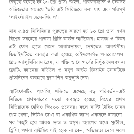
নেতৃত্বে রয়েছে হট ৬০ প্রো প্লাস। স্টাইল, পারফরম্যান্স ও টেকসই
অভিজ্ঞতার সমন্বয়ে তৈরি এই সিরিজকে বলা যায় এক পরিপূর্ণ
‘লাইফস্টাইল এসেনশিয়াল’।
মাত্র ৫.৯৫ মিলিমিটার পুরুত্বের কারণে হট ৬০ প্রো প্লাস এখন
বিশ্বের সবচেয়ে পাতলা থ্রিডি কার্ভড স্মার্টফোন। হালকা ও চিকন
এই ফোন হাতে যেমন আরামদায়ক, দেখতেও আকর্ষণীয়।
ডিভাইসটিতে ব্যবহার করা হয়েছে রেইসফোর্সড অ্যারোস্পেস-
গ্রেড অ্যালুমিনিয়াম ফ্রেম, যা শক্তি ও সৌন্দর্যের নিখুঁত মেলবন্ধন।
ফ্লোটিং ক্যামেরা মডিউল ও মসৃণ কার্ভড ডিজাইন ফোনটিকে
প্রতিদিনের ব্যবহারে ফ্ল্যাগশিপ অনুভূতি দেয়।
স্মার্টফোনটির প্রসেসিং শক্তিতে এসেছে বড় পরিবর্তন—এই
সিরিজে প্রথমবারের মতো ব্যবহৃত হয়েছে বিশ্বের প্রথম
মিডিয়াটেক হেলিও জি২০০ প্রসেসর। ফলে মাল্টি টাস্কিং যেমন
গেম খেলা, ভিডিও দেখা বা একাধিক অ্যাপ একসঙ্গে চালানো—
সব কিছুই হবে আরও দ্রুত ও মসৃণ। অ্যাপের মধ্যে স্যুইচিং,
স্ট্রিমিং অথবা ব্রাউজিং যাই হোক না কেন, অভিজ্ঞতা দেবে সরল