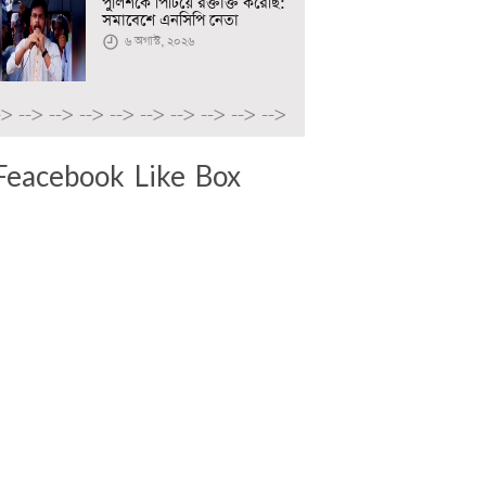
পুলিশকে পিটিয়ে রক্তাক্ত করেছি:
সমাবেশে এনসিপি নেতা
৬ অগাস্ট, ২০২৬
->
-->
-->
-->
-->
-->
-->
-->
-->
-->
Feacebook Like Box