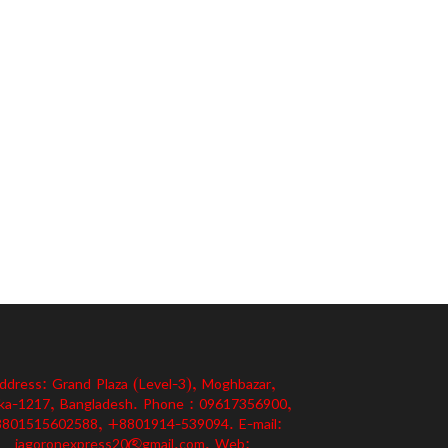
ddress: Grand Plaza (Level-3), Moghbazar,
ka-1217, Bangladesh. Phone : 09617356900,
801515602588, +8801914-539094. E-mail:
jagoronexpress20@gmail.com, Web: