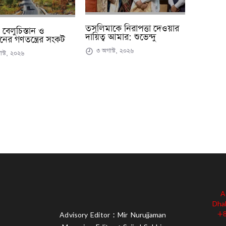
তসলিমাকে নিরাপত্তা দেওয়ার
, বেলুচিস্তান ও
দায়িত্ব আমার: শুভেন্দু
ানের গণতন্ত্রের সংকট
৩ অগাস্ট, ২০২৬
স্ট, ২০২৬
A
Dha
+8
Advisory Editor : Mir Nurujjaman