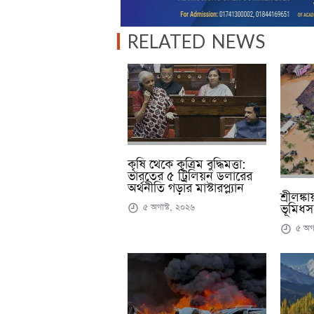
RELATED NEWS
কৃষি থেকে কৃত্রিম বুদ্ধিমত্তা:
ভারতের ৫ ট্রিলিয়ন ডলারের
অর্থনীতি গড়ার মাস্টারপ্ল্যান
শ্রীলঙ্
৫ অগাস্ট, ২০২৬
ভূমিধস,
৫ অগা