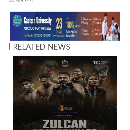
৩০ লাখ রুপি।
RELATED NEWS