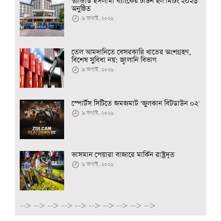
স্ট্যান্ডার্ড ইসলামী ব্যাংকের টাউন হল মিটিং ২০২৬
অনুষ্ঠিত
৯ অগাস্ট, ২০২৬
তেল আমদানিতে বেসরকারি খাতের অংশগ্রহণ,
বিশেষ সুবিধা নয়: জ্বালানি বিভাগ
৯ অগাস্ট, ২০২৬
স্পোর্টস সিটিতে জমজমাট ‘জুলকান বিটডাউন ০২'
৯ অগাস্ট, ২০২৬
ভাসমান পেয়ারা বাজারে মার্কিন রাষ্ট্রদূত
৯ অগাস্ট, ২০২৬
-->
-->
-->
-->
-->
-->
-->
-->
-->
-->