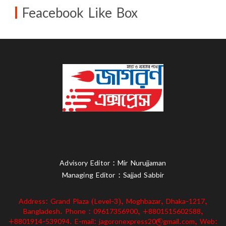
Feacebook Like Box
Advisory Editor : Mir Nurujjaman
Managing Editor : Sajjad Sabbir
Address: Grand Plaza (Level-3), Moghbazar, Dhaka-1217,
Bangladesh. Phone : 09617356900, +8801515602588,
+8801914-539094. E-mail: jagoronexpress20@gmail.com, Web: