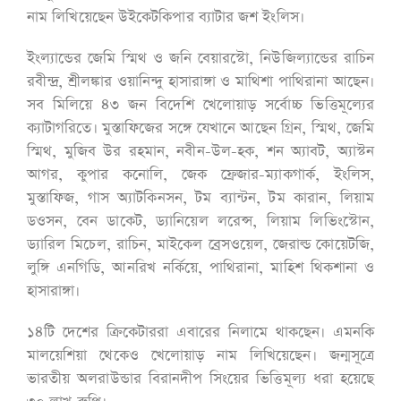
নাম লিখিয়েছেন উইকেটকিপার ব্যাটার জশ ইংলিস।
ইংল্যান্ডের জেমি স্মিথ ও জনি বেয়ারস্টো, নিউজিল্যান্ডের রাচিন
রবীন্দ্র, শ্রীলঙ্কার ওয়ানিন্দু হাসারাঙ্গা ও মাথিশা পাথিরানা আছেন।
সব মিলিয়ে ৪৩ জন বিদেশি খেলোয়াড় সর্বোচ্চ ভিত্তিমূল্যের
ক্যাটাগরিতে। মুস্তাফিজের সঙ্গে যেখানে আছেন গ্রিন, স্মিথ, জেমি
স্মিথ, মুজিব উর রহমান, নবীন-উল-হক, শন অ্যাবট, অ্যাস্টন
আগর, কুপার কনোলি, জেক ফ্রেজার-ম্যাকগার্ক, ইংলিস,
মুস্তাফিজ, গাস অ্যাটকিনসন, টম ব্যান্টন, টম কারান, লিয়াম
ডওসন, বেন ডাকেট, ড্যানিয়েল লরেন্স, লিয়াম লিভিংস্টোন,
ড্যারিল মিচেল, রাচিন, মাইকেল ব্রেসওয়েল, জেরাল্ড কোয়েটজি,
লুঙ্গি এনগিডি, আনরিখ নর্কিয়ে, পাথিরানা, মাহিশ থিকশানা ও
হাসারাঙ্গা।
১৪টি দেশের ক্রিকেটাররা এবারের নিলামে থাকছেন। এমনকি
মালয়েশিয়া থেকেও খেলোয়াড় নাম লিখিয়েছেন। জন্মসূত্রে
ভারতীয় অলরাউন্ডার বিরানদীপ সিংয়ের ভিত্তিমূল্য ধরা হয়েছে