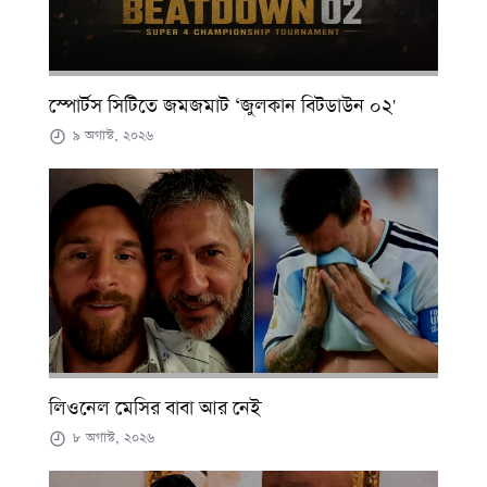
স্পোর্টস সিটিতে জমজমাট ‘জুলকান বিটডাউন ০২'
৯ অগাস্ট, ২০২৬
লিওনেল মেসির বাবা আর নেই
৮ অগাস্ট, ২০২৬