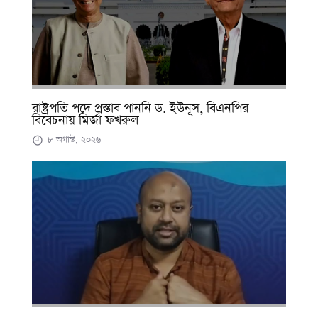
রাষ্ট্রপতি পদে প্রস্তাব পাননি ড. ইউনূস, বিএনপির
বিবেচনায় মির্জা ফখরুল
৮ অগাস্ট, ২০২৬