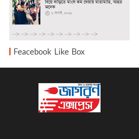
বিয়ে বাড়িতে মাংস কম দেয়ায় মারামারি, আহত
অনেক
৮ অগাস্ট, ২০২৬
-->
-->
-->
-->
-->
-->
-->
-->
-->
-->
Feacebook Like Box