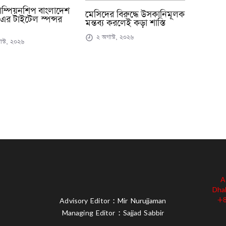
াম্পিয়নশিপ বাংলাদেশ
মেসিদের বিরুদ্ধে উসকানিমূলক
র টাইটেল স্পন্সর
মন্তব্য করলেই কড়া শাস্তি
২ অগাস্ট, ২০২৬
স্ট, ২০২৬
A
Dha
+8
Advisory Editor : Mir Nurujjaman
Managing Editor : Sajjad Sabbir