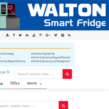
ড-এর ‘কৃষক কার্ড’ কর্মসূচির জন্য সুরক্ষিত সংযোগ প্রদান করছে এক্সেনটেক
sh
ভিডিও
অন্যান্য