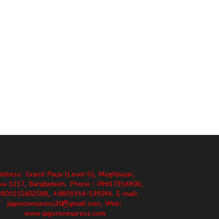
ddress: Grand Plaza (Level-3), Moghbazar,
ka-1217, Bangladesh. Phone : 09617356900,
801515602588, +8801914-539094. E-mail:
jagoronexpress20@gmail.com, Web:
www.jagoronexpress.com