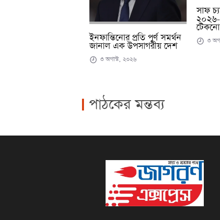
সাফ চ্য
২০২৬-এ
টেকনো
ইনফান্তিনোর প্রতি পূর্ণ সমর্থন
৩ অগা
জানাল এক উপসাগরীয় দেশ
৩ অগাস্ট, ২০২৬
পাঠকের মন্তব্য