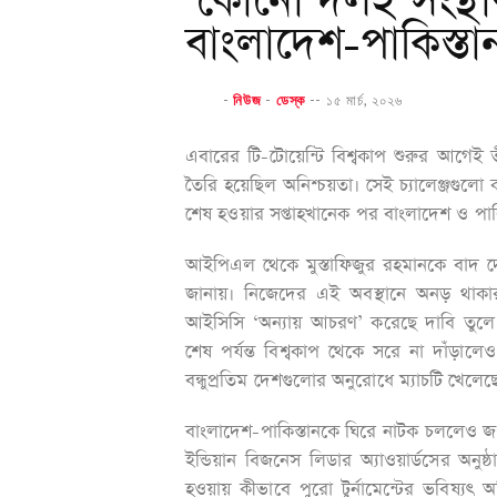
‘কোনো দলই সংস্থা
বাংলাদেশ-পাকিস্তা
-
নিউজ
-
ডেস্ক
--
১৫ মার্চ, ২০২৬
এবারের টি-টোয়েন্টি বিশ্বকাপ শুরুর আগেই ত
তৈরি হয়েছিল অনিশ্চয়তা। সেই চ্যালেঞ্জগুল
শেষ হওয়ার সপ্তাহখানেক পর বাংলাদেশ ও পাকি
আইপিএল থেকে মুস্তাফিজুর রহমানকে বাদ দে
জানায়। নিজেদের এই অবস্থানে অনড় থাকার 
আইসিসি ‘অন্যায় আচরণ’ করেছে দাবি তুলে বি
শেষ পর্যন্ত বিশ্বকাপ থেকে সরে না দাঁড়ালেও
বন্ধুপ্রতিম দেশগুলোর অনুরোধে ম্যাচটি খেলেছে
বাংলাদেশ-পাকিস্তানকে ঘিরে নাটক চললেও জয়
ইন্ডিয়ান বিজনেস লিডার অ্যাওয়ার্ডসের অনু
হওয়ায় কীভাবে পুরো টুর্নামেন্টের ভবিষ্য