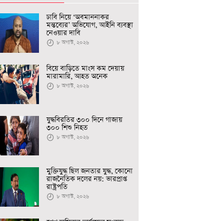
ঢাবি নিয়ে ‘অবমাননাকর
মন্তব্যের’ অভিযোগ, আইনি ব্যবস্থা
নেওয়ার দাবি
৮ অগাস্ট, ২০২৬
বিয়ে বাড়িতে মাংস কম দেয়ায়
মারামারি, আহত অনেক
৮ অগাস্ট, ২০২৬
যুদ্ধবিরতির ৩০০ দিনে গাজায়
৩০০ শিশু নিহত
৮ অগাস্ট, ২০২৬
মুক্তিযুদ্ধ ছিল জনতার যুদ্ধ, কোনো
রাজনৈতিক দলের নয়: ভারপ্রাপ্ত
রাষ্ট্রপতি
৮ অগাস্ট, ২০২৬