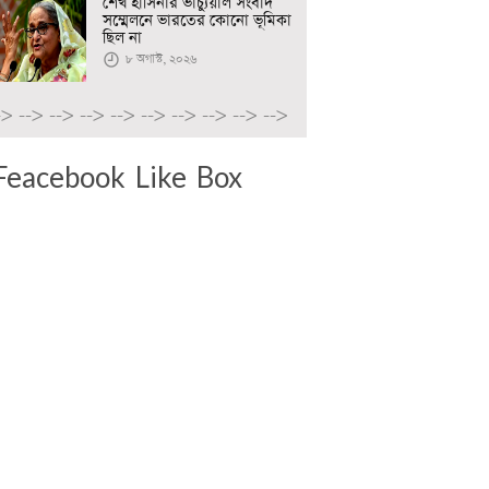
শেখ হাসিনার ভার্চ্যুয়াল সংবাদ
সম্মেলনে ভারতের কোনো ভূমিকা
ছিল না
৮ অগাস্ট, ২০২৬
->
-->
-->
-->
-->
-->
-->
-->
-->
-->
Feacebook Like Box