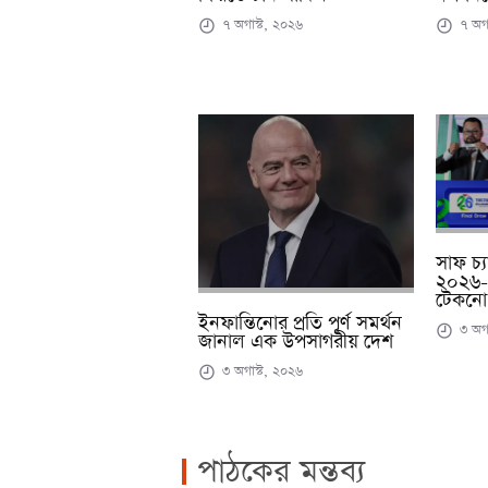
৭ অগা
৭ অগাস্ট, ২০২৬
সাফ চ্য
২০২৬-এ
টেকনো
ইনফান্তিনোর প্রতি পূর্ণ সমর্থন
৩ অগা
জানাল এক উপসাগরীয় দেশ
৩ অগাস্ট, ২০২৬
পাঠকের মন্তব্য