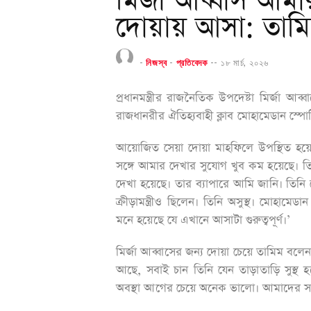
মির্জা আব্বাস আম
দোয়ায় আসা: তাম
-
নিজস্ব
-
প্রতিবেদক
--
১৮ মার্চ, ২০২৬
প্রধানমন্ত্রীর রাজনৈতিক উপদেষ্টা মির্জ
রাজধানরীর ঐতিহ্যবাহী ক্লাব মোহামেডান স্পোর্ট
আয়োজিত সেয়া দোয়া মাহফিলে উপস্থিত হয়
সঙ্গে আমার দেখার সুযোগ খুব কম হয়েছে। 
দেখা হয়েছে। তার ব্যাপারে আমি জানি। তিনি 
ক্রীড়ামন্ত্রীও ছিলেন। তিনি অসুস্থ। মোহ
মনে হয়েছে যে এখানে আসাটা গুরুত্বপূর্ণ।’
মির্জা আব্বাসের জন্য দোয়া চেয়ে তামিম বলেন
আছে, সবাই চান তিনি যেন তাড়াতাড়ি সুস্থ 
অবস্থা আগের চেয়ে অনেক ভালো। আমাদের স