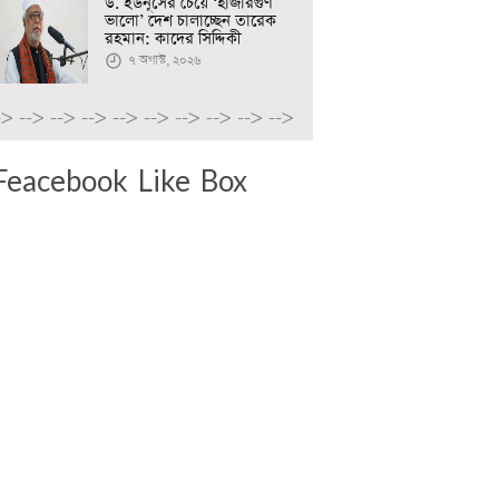
ড. ইউনূসের চেয়ে ‘হাজারগুণ
ভালো’ দেশ চালাচ্ছেন তারেক
রহমান: কাদের সিদ্দিকী
৭ অগাস্ট, ২০২৬
->
-->
-->
-->
-->
-->
-->
-->
-->
-->
Feacebook Like Box