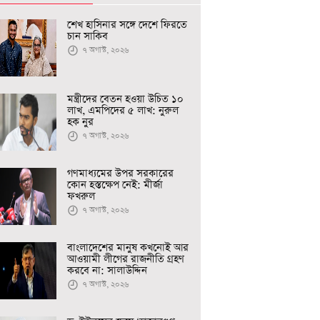
শেখ হাসিনার সঙ্গে দেশে ফিরতে
চান সাকিব
৭ অগাস্ট, ২০২৬
মন্ত্রীদের বেতন হওয়া উচিত ১০
লাখ, এমপিদের ৫ লাখ: নুরুল
হক নুর
৭ অগাস্ট, ২০২৬
গণমাধ্যমের উপর সরকারের
কোন হস্তক্ষেপ নেই: মীর্জা
ফখরুল
৭ অগাস্ট, ২০২৬
বাংলাদেশের মানুষ কখনোই আর
আওয়ামী লীগের রাজনীতি গ্রহণ
করবে না: সালাউদ্দিন
৭ অগাস্ট, ২০২৬