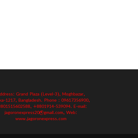
ddress: Grand Plaza (Level-3), Moghbazar,
ka-1217, Bangladesh. Phone : 09617356900,
801515602588, +8801914-539094. E-mail:
jagoronexpress20@gmail.com, Web:
www.jagoronexpress.com