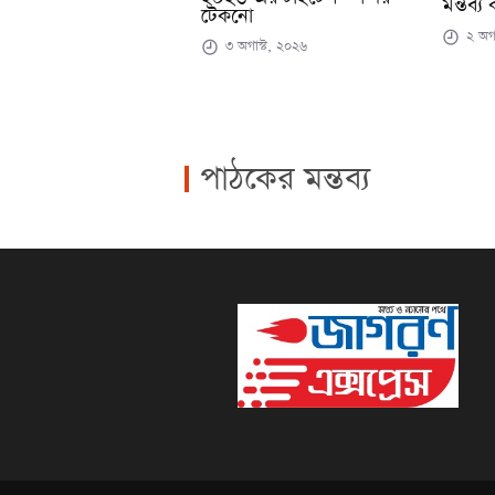
মন্তব্য
টেকনো
২ অগা
৩ অগাস্ট, ২০২৬
পাঠকের মন্তব্য