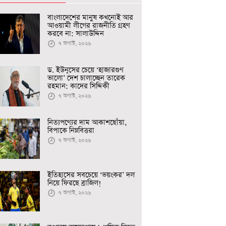
বাংলাদেশের মানুষ কখনোই আর
আওয়ামী লীগের রাজনীতি গ্রহণ
করবে না: সালাউদ্দিন
৭ অগাস্ট, ২০২৬
ড. ইউনূসের চেয়ে ‘হাজারগুণ
ভালো’ দেশ চালাচ্ছেন তারেক
রহমান: কাদের সিদ্দিকী
৭ অগাস্ট, ২০২৬
নিত্যপণ্যের দাম আকাশছোঁয়া,
বিপাকে নিম্নবিত্তরা
৭ অগাস্ট, ২০২৬
ইতিহাসের সবচেয়ে ‘ভয়ংকর’ দল
নিয়ে ফিরছে ব্রাজিল!
৭ অগাস্ট, ২০২৬