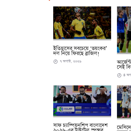
ইতিহাসের সবচেয়ে ‘ভয়ংকর’
দল নিয়ে ফিরছে ব্রাজিল!
৭ অগাস্ট, ২০২৬
আর্জেন্
সেই বিত
৪ অগা
সাফ চ্যাম্পিয়নশিপ বাংলাদেশ
মেসিদে
২০২৬-এর টাইটেল স্পন্সর