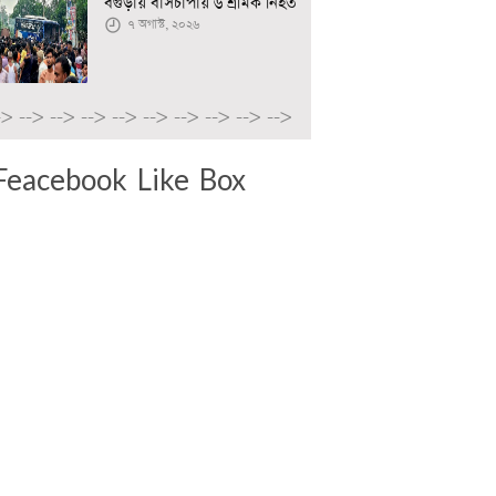
বগুড়ায় বাসচাপায় ৬ শ্রমিক নিহত
৭ অগাস্ট, ২০২৬
->
-->
-->
-->
-->
-->
-->
-->
-->
-->
Feacebook Like Box