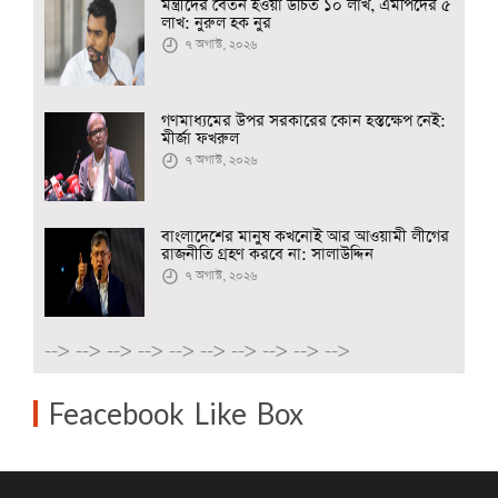
মন্ত্রীদের বেতন হওয়া উচিত ১০ লাখ, এমপিদের ৫
লাখ: নুরুল হক নুর
৭ অগাস্ট, ২০২৬
গণমাধ্যমের উপর সরকারের কোন হস্তক্ষেপ নেই:
মীর্জা ফখরুল
৭ অগাস্ট, ২০২৬
বাংলাদেশের মানুষ কখনোই আর আওয়ামী লীগের
রাজনীতি গ্রহণ করবে না: সালাউদ্দিন
৭ অগাস্ট, ২০২৬
-->
-->
-->
-->
-->
-->
-->
-->
-->
-->
Feacebook Like Box