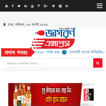
ঢাকা, শনিবার, ০৮ অগাস্ট ২০২৬
প্রধান খবরঃ
১৬ ব্র্যান্ড, মিলবে ৫২% পর্যন্ত ছাড়
সোনালী ব্যাংক লিমিটেড-এর ‘কৃষক ক