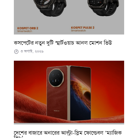
কসপেটের নতুন দুটি স্মার্টওয়াচ আনল মোশন ভিউ
৩ অগাস্ট, ২০২৬
দেশের বাজারে অনারের আল্ট্রা-স্লিম ফোল্ডেবল ‘ম্যাজিক