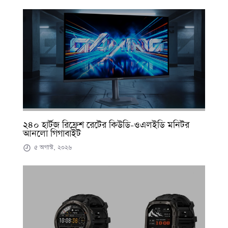
২৪০ হার্টজ রিফ্রেশ রেটের কিউডি-ওএলইডি মনিটর
আনলো গিগাবাইট
৫ অগাস্ট, ২০২৬