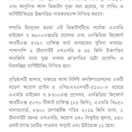
এবং আধুনিক ফ্যান ডিজাইন যুক্ত করা হয়েছে, যা গেমিং ও
মাল্টিটাস্কিংয়ে উচ্চগতির পারফরম্যান্স নিশ্চিত করবে।
সম্প্রতি উন্মোচন হওয়া এই ডিভাইসটিতে সর্বোচ্চ এএমডি
রাইজেন ৭ ৯৮০০এক্স৩ডি প্রসেসর এবং এনভিডিয়া জিফোর্স
আরটিএক্স ৫০৮০ গ্রাফিক্স কার্ড ব্যবহারের সুবিধা থাকছে।
পাশাপাশি ২ টেরাবাইট এসএসডি ও ৩২ জিবি উচ্চগতির
আরজিবি র‍্যাম যুক্ত থাকায় দ্রুতগতির ডেটা প্রসেসিং ও
নিরবচ্ছিন্ন মাল্টিটাস্কিং নিশ্চিত হবে।
প্রতিষ্ঠানটি জানায়, বাজারে আসা নির্দিষ্ট কনফিগারেশনের একটি
মডেল অরোস প্রাইম ৫ এপি৫এ৭এন৭টি-৫১০০-এ রয়েছে
এএমডি রাইজেন ৭ ৯৭০০এক্স প্রসেসর, এনভিডিয়া জিফোর্স
আরটিএক্স ৫০৭০ টিআই গ্রাফিক্স (১৬ জিবি), এএমডি বি৮৫০
মাদারবোর্ড, ৫৬০০ মেগাহার্টজ গতির ২×১৬ জিবি র‍্যাম, ২
টেরাবাইট জেন৪ এসএসডি, অরোস ২৪০ লিকুইড কুলার, ৮৫০
ওয়াট গোল্ড রেটেড পাওয়ার সাপ্লাই এবং উইন্ডোজ ১১ হোম।