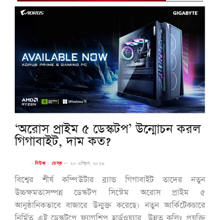
‘অরোস প্রাইম ৫ ডেস্কটপ’ উন্মোচন করল
গিগাবাইট, দাম কত?
-
নিউজ
-
ডেস্ক
--
২০ এপ্রিল, ২০২৬
বিশ্বের শীর্ষ কম্পিউটার ব্র্যান্ড গিগাবাইট তাদের নতুন
উচ্চক্ষমতাসম্পন্ন ডেস্কটপ সিস্টেম অরোস প্রাইম ৫
আনুষ্ঠানিকভাবে বাজারে উন্মুক্ত করেছে। নতুন আর্কিটেকচারে
নির্মিত এই ডেস্কটপে ফ্ল্যাগশিপ হার্ডওয়্যার, উন্নত কুলিং প্রযুক্তি