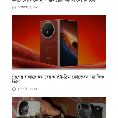
কসপেটের নতুন দুটি স্মার্টওয়াচ আনল মোশন ভিউ
৩ অগাস্ট, ২০২৬
দেশের বাজারে অনারের আল্ট্রা-স্লিম ফোল্ডেবল ‘ম্যাজিক
ভি৬’
১ অগাস্ট, ২০২৬