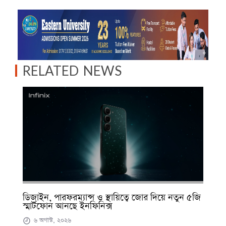
RELATED NEWS
ডিজাইন, পারফরম্যান্স ও স্থায়িত্বে জোর দিয়ে নতুন ৫জি
স্মার্টফোন আনছে ইনফিনিক্স
৬ অগাস্ট, ২০২৬