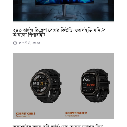
২৪০ হার্টজ রিফ্রেশ রেটের কিউডি-ওএলইডি মনিটর
আনলো গিগাবাইট
৫ অগাস্ট, ২০২৬