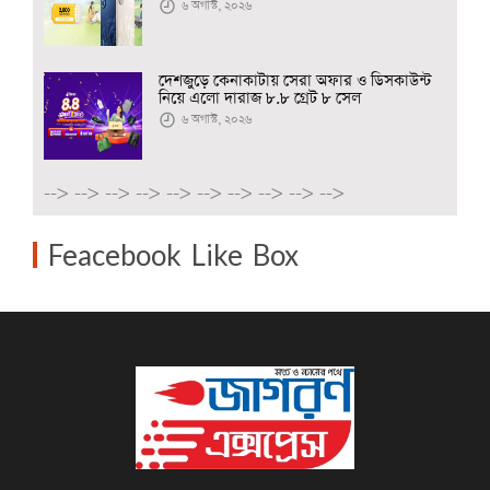
৬ অগাস্ট, ২০২৬
দেশজুড়ে কেনাকাটায় সেরা অফার ও ডিসকাউন্ট
নিয়ে এলো দারাজ ৮.৮ গ্রেট ৮ সেল
৬ অগাস্ট, ২০২৬
-->
-->
-->
-->
-->
-->
-->
-->
-->
-->
Feacebook Like Box