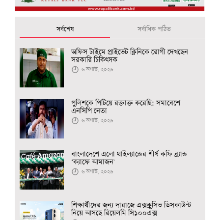
সর্বশেষ
সর্বাধিক পঠিত
অফিস টাইমে প্রাইভেট ক্লিনিকে রোগী দেখছেন
সরকারি চিকিৎসক
৬ অগাস্ট, ২০২৬
পুলিশকে পিটিয়ে রক্তাক্ত করেছি: সমাবেশে
এনসিপি নেতা
৬ অগাস্ট, ২০২৬
বাংলাদেশে এলো থাইল্যান্ডের শীর্ষ কফি ব্র্যান্ড
‘ক্যাফে আমাজন'
৬ অগাস্ট, ২০২৬
শিক্ষার্থীদের জন্য দারাজে এক্সক্লুসিভ ডিসকাউন্ট
নিয়ে আসছে রিয়েলমি সি১০০এক্স