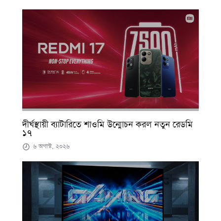
দীর্ঘস্থায়ী ব্যাটারিতে শাওমি উন্মোচন করল নতুন রেডমি
১৭
৬ অগাস্ট, ২০২৬