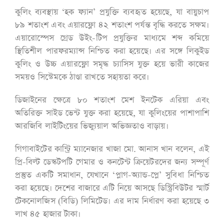
কুলিং ব্যবস্থায় ‘হক ফ্যান’ প্রযুক্তি ব্যবহৃত হয়েছে, যা বায়ুচাপ
৮৯ শতাংশ এবং এয়ারফ্লো ৪২ শতাংশ পর্যন্ত বৃদ্ধি করতে সক্ষম।
এয়ারোস্পেস গ্রেড উইং-টিপ প্রযুক্তির মাধ্যমে শব্দ কমিয়ে
স্থিতিশীল পারফরম্যান্স নিশ্চিত করা হয়েছে। এর সঙ্গে লিকুইড
কুলিং ও উচ্চ এয়ারফ্লো সমৃদ্ধ চ্যাসিস যুক্ত হয়ে ভারী কাজের
সময়ও সিস্টেমকে ঠাণ্ডা রাখতে সহায়তা করে।
ডিজাইনের ক্ষেত্রে ৮০ শতাংশ মেশ ইনটেক এরিয়া এবং
অতিরিক্ত সাইড ভেন্ট যুক্ত করা হয়েছে, যা কুলিংয়ের পাশাপাশি
আরজিবি লাইটিংয়ের ভিজ্যুয়াল অভিজ্ঞতাও বাড়ায়।
গিগাবাইটের কান্ট্রি ম্যানেজার খাজা মো. আনাস খান বলেন, এই
প্রি-বিল্ট ডেস্কটপটি গেমার ও কনটেন্ট ক্রিয়েটরদের জন্য সম্পূর্ণ
প্রস্তুত একটি সমাধান, যেখানে ‘প্লাগ-অ্যান্ড-প্লে’ সুবিধা নিশ্চিত
করা হয়েছে। দেশের বাজারে এটি নিয়ে আসছে ডিস্ট্রিবিউটর স্মার্ট
টেকনোলজিস (বিডি) লিমিটেড। এর দাম নির্ধারণ করা হয়েছে ৩
লাখ ৪৫ হাজার টাকা।