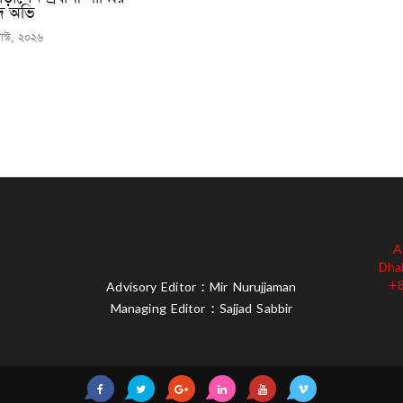
 অভি
স্ট, ২০২৬
A
Dha
+8
Advisory Editor : Mir Nurujjaman
Managing Editor : Sajjad Sabbir