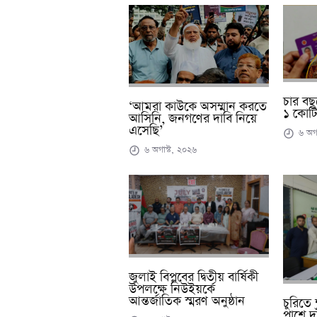
চার বছর
‘আমরা কাউকে অসম্মান করতে
১ কোটি
আসিনি, জনগণের দাবি নিয়ে
এসেছি’
৬ অগা
৬ অগাস্ট, ২০২৬
জুলাই বিপ্লবের দ্বিতীয় বার্ষিকী
উপলক্ষে নিউইয়র্কে
আন্তর্জাতিক স্মরণ অনুষ্ঠান
চুরিতে ক
পাশে দা