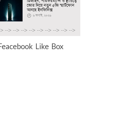
ডিজাইন, পারফরম্যান্স ও স্থায়িত্বে
জোর দিয়ে নতুন ৫জি স্মার্টফোন
আনছে ইনফিনিক্স
৬ অগাস্ট, ২০২৬
->
-->
-->
-->
-->
-->
-->
-->
-->
-->
Feacebook Like Box