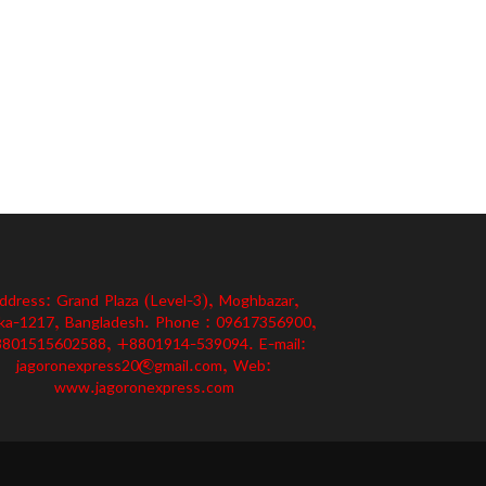
ddress: Grand Plaza (Level-3), Moghbazar,
ka-1217, Bangladesh. Phone : 09617356900,
801515602588, +8801914-539094. E-mail:
jagoronexpress20@gmail.com, Web:
www.jagoronexpress.com