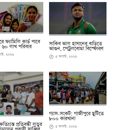
ে ফ্যামিলি কার্ড পাবে
সাকিব আল হাসানের বাড়িতে
 ৬০ লাখ পরিবার
আগুন, পেট্রলবোমা বিস্ফোরণ
স্ট, ২০২৬
৫ অগাস্ট, ২০২৬
গ্যাস-সংকট: গাজীপুরে ছুটিতে
৮০০ কারখানা
্ষতিগ্রস্ত প্রতিবন্ধী লুতুর
৫ অগাস্ট, ২০২৬
ঁড়ালেন প্রবাসী সাব্বির