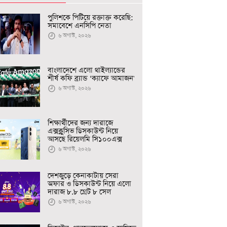
পুলিশকে পিটিয়ে রক্তাক্ত করেছি:
সমাবেশে এনসিপি নেতা
৬ অগাস্ট, ২০২৬
বাংলাদেশে এলো থাইল্যান্ডের
শীর্ষ কফি ব্র্যান্ড ‘ক্যাফে আমাজন'
৬ অগাস্ট, ২০২৬
শিক্ষার্থীদের জন্য দারাজে
এক্সক্লুসিভ ডিসকাউন্ট নিয়ে
আসছে রিয়েলমি সি১০০এক্স
৬ অগাস্ট, ২০২৬
দেশজুড়ে কেনাকাটায় সেরা
অফার ও ডিসকাউন্ট নিয়ে এলো
দারাজ ৮.৮ গ্রেট ৮ সেল
৬ অগাস্ট, ২০২৬