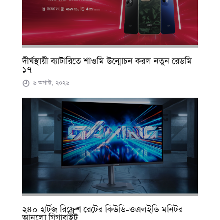
দীর্ঘস্থায়ী ব্যাটারিতে শাওমি উন্মোচন করল নতুন রেডমি
১৭
৬ অগাস্ট, ২০২৬
২৪০ হার্টজ রিফ্রেশ রেটের কিউডি-ওএলইডি মনিটর
আনলো গিগাবাইট