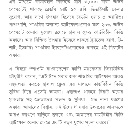
এর মাধ্যমে কার্ডবিহীন কিস্তিতে মাত্র ৩,০০০ টাকা ডাউন
পেমেন্টেই থাকছে রেডমি নোট ১৫ ৫জি ডিভাইসটি কেনার
সুযোগ, আর সাথে উপহার হিসেবে রেডমি ওয়াচ ৫ অ্যাক্টিভ।
পাশাপাশি, শাওমির অন্যান্য স্মার্টফোনগুলোও মাত্র ২০% ডাউন
পেমেন্টে কেনার সুযোগ রয়েছে হালাল ফ্লেক্স কার্ডবিহীন কিস্তি
অফারে। আর নিশ্চিত উপহার হিসেবে থাকছে ট্র্যাভেল ব্যাগ, টি-
শার্ট, ইত্যাদি। শাওমির ট্যাবলেটগুলোতেও থাকছে এই গিফটের
অফার।
এ বিষয়ে *শাওমি বাংলাদেশের কান্ট্রি ম্যানেজার জিয়াউদ্দিন
চৌধুরী* বলেন, “এই ঈদে সবার জন্য শাওমির স্মার্টফোন আরও
সহজলভ্য করতে হালাল ফ্লেক্স এর মাধ্যমে কার্ডবিহীন কিস্তি
সুবিধা নিয়ে এসেছি আমরা। এছাড়াও থাকছে বিরাট অঙ্কের
মূল্যছাড় সহ ক্রেতাদের পছন্দ ও সুবিধা মত নানা ধরণের
অফার। আমাদের বিশ্বাস, এই উদ্যোগ সবার উৎসবের আনন্দকে
আরও বহুগুণে বাড়িয়ে তুলবে এবং আমাদের কার্ডবিহীন কিস্তি
স্মার্টফোন কেনার ক্ষেত্রে একটি নতুন যুগের সূচনা করবে।”