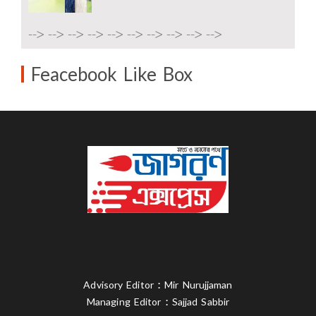
-->
-->
-->
-->
-->
-->
-->
-->
-->
-->
Feacebook Like Box
Advisory Editor : Mir Nurujjaman
Managing Editor : Sajjad Sabbir