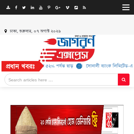
ঢাকা, শুক্রবার, ০৭ অগাস্ট ২০২৬
প্রধান খবরঃ
৬ ব্র্যান্ড, মিলবে ৫২% পর্যন্ত ছাড়
সোনালী ব্যাংক লিমিটেড-এর ‘কৃষক কা