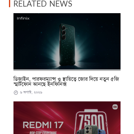
RELATED NEWS
ডিজাইন, পারফরম্যান্স ও স্থায়িত্বে জোর দিয়ে নতুন ৫জি
স্মার্টফোন আনছে ইনফিনিক্স
৬ অগাস্ট, ২০২৬