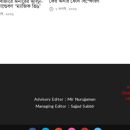
ফের অনার ফোন বিস্ফোরণ
বাজারে অনারের আল্ট্রা-
োল্ডেবল ‘ম্যাজিক ভি৬’
১ অগাস্ট, ২০২৬
স্ট, ২০২৬
A
Dha
+8
Advisory Editor : Mir Nurujjaman
Managing Editor : Sajjad Sabbir