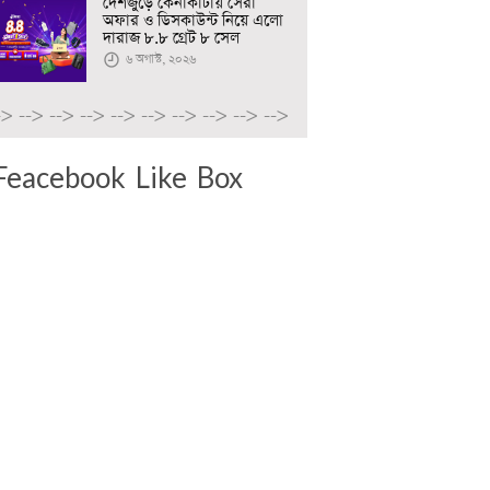
দেশজুড়ে কেনাকাটায় সেরা
অফার ও ডিসকাউন্ট নিয়ে এলো
দারাজ ৮.৮ গ্রেট ৮ সেল
৬ অগাস্ট, ২০২৬
->
-->
-->
-->
-->
-->
-->
-->
-->
-->
Feacebook Like Box