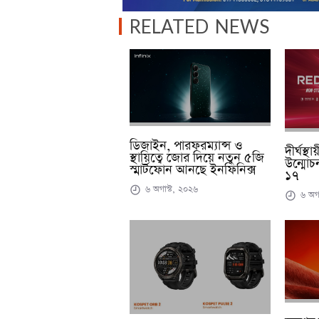
RELATED NEWS
ডিজাইন, পারফরম্যান্স ও
দীর্ঘস্থ
স্থায়িত্বে জোর দিয়ে নতুন ৫জি
উন্মোচ
স্মার্টফোন আনছে ইনফিনিক্স
১৭
৬ অগাস্ট, ২০২৬
৬ অগা