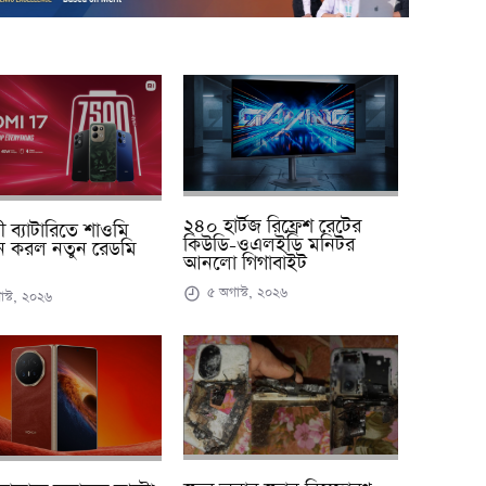
২৪০ হার্টজ রিফ্রেশ রেটের
ায়ী ব্যাটারিতে শাওমি
কিউডি-ওএলইডি মনিটর
ন করল নতুন রেডমি
আনলো গিগাবাইট
৫ অগাস্ট, ২০২৬
স্ট, ২০২৬