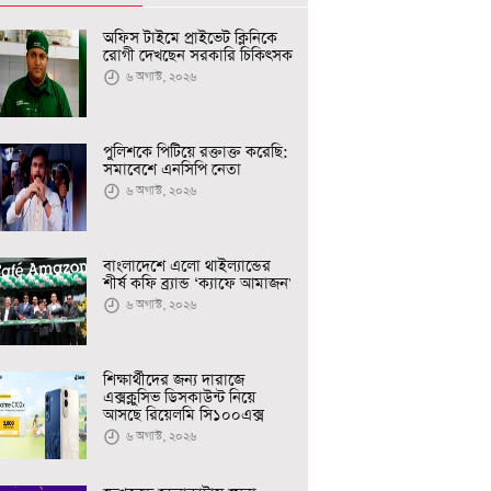
অফিস টাইমে প্রাইভেট ক্লিনিকে
রোগী দেখছেন সরকারি চিকিৎসক
৬ অগাস্ট, ২০২৬
পুলিশকে পিটিয়ে রক্তাক্ত করেছি:
সমাবেশে এনসিপি নেতা
৬ অগাস্ট, ২০২৬
বাংলাদেশে এলো থাইল্যান্ডের
শীর্ষ কফি ব্র্যান্ড ‘ক্যাফে আমাজন'
৬ অগাস্ট, ২০২৬
শিক্ষার্থীদের জন্য দারাজে
এক্সক্লুসিভ ডিসকাউন্ট নিয়ে
আসছে রিয়েলমি সি১০০এক্স
৬ অগাস্ট, ২০২৬