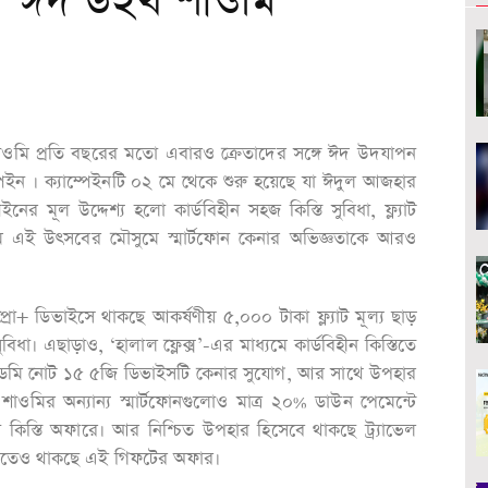
ো ‘ঈদ উইথ শাওমি’
ন্ড শাওমি প্রতি বছরের মতো এবারও ক্রেতাদের সঙ্গে ঈদ উদযাপন
েইন । ক্যাম্পেইনটি ০২ মে থেকে শুরু হয়েছে যা ঈদুল আজহার
নের মূল উদ্দেশ্য হলো কার্ডবিহীন সহজ কিস্তি সুবিধা, ফ্ল্যাট
মে এই উৎসবের মৌসুমে স্মার্টফোন কেনার অভিজ্ঞতাকে আরও
রো+ ডিভাইসে থাকছে আকর্ষণীয় ৫,০০০ টাকা ফ্ল্যাট মূল্য ছাড়
বিধা। এছাড়াও, ‘হালাল ফ্লেক্স’-এর মাধ্যমে কার্ডবিহীন কিস্তিতে
রেডমি নোট ১৫ ৫জি ডিভাইসটি কেনার সুযোগ, আর সাথে উপহার
 শাওমির অন্যান্য স্মার্টফোনগুলোও মাত্র ২০% ডাউন পেমেন্টে
ীন কিস্তি অফারে। আর নিশ্চিত উপহার হিসেবে থাকছে ট্র্যাভেল
টগুলোতেও থাকছে এই গিফটের অফার।