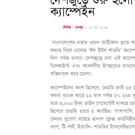
দেশজুড়ে শুরু হল
ক্যাম্পেইন
-
নিউজ
-
ডেস্ক
--
১০ মে, ২০২৬
বাংলাদেশের নাম্বার ওয়ান স্মার্টফোন ব্র্যা
করতে নিয়ে এসেছে ‘ঈদ উইথ শাওমি’ ক্যাম্প
দিন পর্যন্ত চলবে। দেশজুড়ে চলা এই ক্যাম্পেই
ডিসকাউন্ট এবং আকর্ষণীয় উপহারের মাধ্য
স্বস্তিদায়ক করে তোলা।
ক্যাম্পেইনের অংশ হিসেবে, রেডমি নোট ১৫ প্
অথবা ব্যাংক কার্ডে ১২ মাস পর্যন্ত 0% EMI সু
মাত্র ৩,০০০ টাকা ডাউন পেমেন্টেই থাকছে 
হিসেবে রেডমি ওয়াচ ৫ অ্যাক্টিভ। পাশাপাশি,
কেনার সুযোগ রয়েছে হালাল ফ্লেক্স কার্ডবিহ
ব্যাগ, টি-শার্ট, ইত্যাদি। শাওমির ট্যাবলে