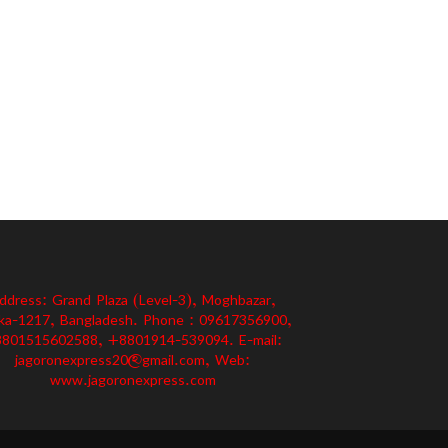
ddress: Grand Plaza (Level-3), Moghbazar,
ka-1217, Bangladesh. Phone : 09617356900,
801515602588, +8801914-539094. E-mail:
jagoronexpress20@gmail.com, Web:
www.jagoronexpress.com