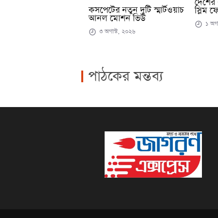
দেশের 
কসপেটের নতুন দুটি স্মার্টওয়াচ
স্লিম ফ
আনল মোশন ভিউ
১ অগা
৩ অগাস্ট, ২০২৬
পাঠকের মন্তব্য