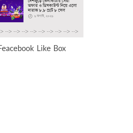
দেশজুড়ে কেনাকাটায় সেরা
অফার ও ডিসকাউন্ট নিয়ে এলো
দারাজ ৮.৮ গ্রেট ৮ সেল
৬ অগাস্ট, ২০২৬
->
-->
-->
-->
-->
-->
-->
-->
-->
-->
Feacebook Like Box