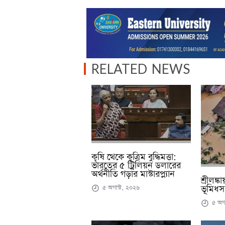
RELATED NEWS
কৃষি থেকে কৃত্রিম বুদ্ধিমত্তা:
ভারতের ৫ ট্রিলিয়ন ডলারের
অর্থনীতি গড়ার মাস্টারপ্ল্যান
শ্রীলঙ্
৫ অগাস্ট, ২০২৬
ভূমিধস,
৫ অগা