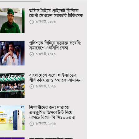
অফিস টাইমে প্রাইভেট ক্লিনিকে
রোগী দেখছেন সরকারি চিকিৎসক
৬ অগাস্ট, ২০২৬
পুলিশকে পিটিয়ে রক্তাক্ত করেছি:
সমাবেশে এনসিপি নেতা
৬ অগাস্ট, ২০২৬
বাংলাদেশে এলো থাইল্যান্ডের
শীর্ষ কফি ব্র্যান্ড ‘ক্যাফে আমাজন'
৬ অগাস্ট, ২০২৬
শিক্ষার্থীদের জন্য দারাজে
এক্সক্লুসিভ ডিসকাউন্ট নিয়ে
আসছে রিয়েলমি সি১০০এক্স
৬ অগাস্ট, ২০২৬